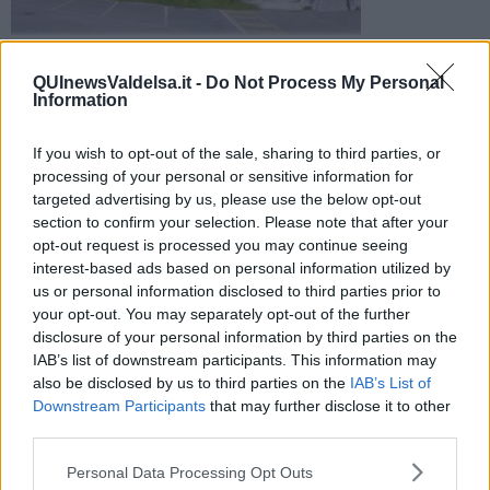
Ben quattro le classi messe in quarantena, nonostante la
docente fosse vaccinata
QUInewsValdelsa.it -
Do Not Process My Personal
Information
If you wish to opt-out of the sale, sharing to third parties, or
processing of your personal or sensitive information for
targeted advertising by us, please use the below opt-out
COLLE VAL D'ELSA —
Una notizia che ha destato non poche
section to confirm your selection. Please note that after your
perplessità in Valdelsa.
opt-out request is processed you may continue seeing
interest-based ads based on personal information utilized by
Presso l'istituto
San Giovanni Bosco di Colle,
situato nel
viale dei
us or personal information disclosed to third parties prior to
Mille,
un'insegnante
, risultata positiva, nonostante con la
doppia
dose
di vaccino eseguita, è stata la miccia che ha causato la
your opt-out. You may separately opt-out of the further
messa in quarantena di ben
4 classi
.
disclosure of your personal information by third parties on the
IAB’s list of downstream participants. This information may
also be disclosed by us to third parties on the
IAB’s List of
Downstream Participants
that may further disclose it to other
third parties.
Già attivata da oggi la
Dad
per i ragazzi delle classi interessate, i
quali dovranno stare alcuni giorni a casa senza poter uscire.
Personal Data Processing Opt Outs