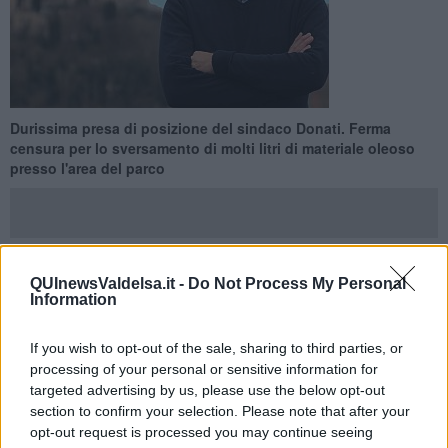
Durissima presa di posizione del sindaco Donati. Ferma
censura per lo sversamento di molti litri di materiale oleoso
presso l'area del parco
QUInewsValdelsa.it -
Do Not Process My Personal
COLLE VAL D'ELSA —
Un atto di vandalismo nei confronti del
Information
Circolo della Badia
e del bene comune, ma anche un atto di
chiaro avvertimento nei confronti del
Valdesa Basket
che durante il
If you wish to opt-out of the sale, sharing to third parties, or
periodo Covid ha scelto come punto di riferimento per gli
processing of your personal or sensitive information for
allenamenti di bambini e ragazzi.
targeted advertising by us, please use the below opt-out
“Lo sversamento di molti litri di
materiale oleoso
che ha reso
section to confirm your selection. Please note that after your
impossibile lo svolgimento di qualsiasi attività sportiva e di svago
opt-out request is processed you may continue seeing
per i giovani che scelgono l’area del Circolo della Badia per