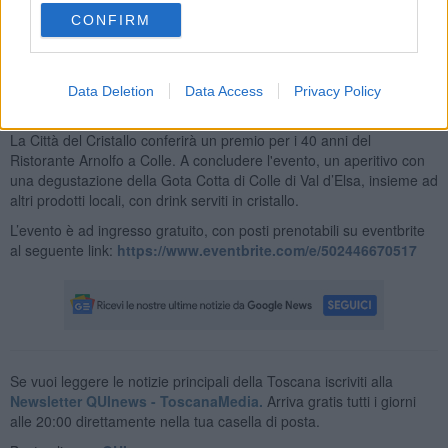
interventi di importanti operatori ed eccellenze del nostro territorio:
CONFIRM
il liutaio Sergio Gistri racconterà il lavoro che svolge in Castello da
molti anni, seguito da una esibizione musicale di Francesca Chiocci
che suonerà una viola da gamba creata a Colle dal liutaio stesso,
Data Deletion
Data Access
Privacy Policy
accompagnata da Costanza Redini (contralto), per chiudere con
l’intervento dello chef stellato Gaetano Trovato, cui l’Associazione
La Città del Cristallo conferirà un premio per i 40 anni del
Ristorante Arnolfo a Colle. A concludere l'evento, un aperitivo con
una degustazione della Gota Cotta di Colle di Val d’Elsa, insieme ad
altri prodotti locali, con drink serviti in cristallo.
L’evento è ad ingresso gratuito, con posti prenotabili su eventbrite
al seguente link:
https://www.eventbrite.com/e/502446670517
Se vuoi leggere le notizie principali della Toscana iscriviti alla
Newsletter QUInews - ToscanaMedia.
Arriva gratis tutti i giorni
alle 20:00 direttamente nella tua casella di posta.