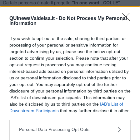
Da tale percorso è nato il progetto
"In one word...COLLE",
sviluppato in collaborazione con Ciclica, agenzia di comunicazione
e di consulenza strategico-creativa attiva nel campo del marketing
QUInewsValdelsa.it -
Do Not Process My Personal
territoriale, insieme a Terre di Siena Lab. L'appuntamento è per
Information
sabato 28 gennaio dalle 16 alle 19 al Teatro del Popolo.
If you wish to opt-out of the sale, sharing to third parties, or
processing of your personal or sensitive information for
targeted advertising by us, please use the below opt-out
La presentazione si aprirà
con i saluti istituzionali seguiti da una
section to confirm your selection. Please note that after your
introduzione sul lavoro fatto per l’Ambito Valdelsa Valdicecina, a
opt-out request is processed you may continue seeing
cura di Marco Valenti, assessore alla cultura e al turismo di
interest-based ads based on personal information utilized by
Monteriggioni (Comune Capofila dell’Ambito) per inquadrare il
us or personal information disclosed to third parties prior to
contesto all’interno del quale si muove il progetto “COLLE in one
your opt-out. You may separately opt-out of the further
word”, che sarà quindi presentato subito dopo da Francesco
disclosure of your personal information by third parties on the
Fanfani e Giovanni Morozzo, dell’agenzia Ciclica che lo hanno
IAB’s list of downstream participants. This information may
sviluppato. Seguirà una breve presentazione, a cura dell’Assessore
also be disclosed by us to third parties on the
IAB’s List of
Cristiano Bianchi, di alcuni progetti di promozione turistica che
Downstream Participants
that may further disclose it to other
l’Amministrazione ha messo in atto, e che fanno perno sul progetto
third parties.
“COLLE”.
La seconda parte del pomeriggio sarà aperta da un intervento
Personal Data Processing Opt Outs
su Colle di Val d’Elsa da parte di Wikipedro,
youtuber e creatore
di video divulgativi sull’arte e la storia, e sarà in seguito dedicata ad