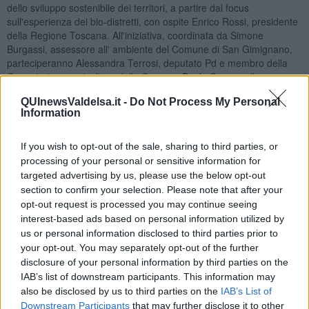
dello sviluppo sostenibile dei territori, a partire dal focus
sull'esperienza dei bio-distretti, con ospite Enrico Rossi, presidente
della Regione Toscana. All'iniziativa, coordinata da Simone
Burgassi, assessore all' ambiente del Comune di San Gimignano,
parteciperanno Alessandra Terrosi, deputato Pd e membro della
Commissione agricoltura della Camera, Paolo Carnemolla,
presidente Federbio, Salvatore Basile, presidente dell’International
QUInewsValdelsa.it -
Do Not Process My Personal
Network of Eco Regions, Giuseppe Orefice, segretario Inner.
Information
Porteranno la loro esperienza sul campo anche Alberto Bencistà,
presidente Bio-distretto Greve in Chianti, Amelia Perego, Spevis,
Bio-distretto del Chianti Storico, Francesco Galgani, presidente Bio-
If you wish to opt-out of the sale, sharing to third parties, or
distretto San Gimignano e Delizia Del Bello, segretaria Bio-distretto
processing of your personal or sensitive information for
della Via Amerina. La serata proseguirà, dalle ore 21.30, con
targeted advertising by us, please use the below opt-out
l'incontro con Maurizio Martina, Ministro delle Politiche Agricole,
section to confirm your selection. Please note that after your
Alimentari e Forestali, e Susanna Cenni, deputata Pd e
opt-out request is processed you may continue seeing
responsabile agricoltura degli Ecologisti democratici, dal titolo “Il
interest-based ads based on personal information utilized by
nuovo rapporto tra ecologia e agricoltura, una strategia utile
us or personal information disclosed to third parties prior to
all’Italia”. La riflessione, coordinata da Mauro Rosati, food writer
your opt-out. You may separately opt-out of the further
politics, sarà introdotta da Davide Cipullo, segretario del Pd di San
disclosure of your personal information by third parties on the
Gimignano.
IAB’s list of downstream participants. This information may
also be disclosed by us to third parties on the
IAB’s List of
Downstream Participants
that may further disclose it to other