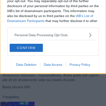
your opt-out. You may separately opt-out of the further
disclosure of your personal information by third parties on the
IAB’s list of downstream participants. This information may
also be disclosed by us to third parties on the
IAB’s List of
Dopo circa un’ora l'uomo veniva notato all’interno del locale
Downstream Participants
that may further disclose it to other
adiacente mentre tentava nuovamente di allontanarsi. Questa volta
third parties.
però, veniva
prontamente bloccato dai militari
e dopo un
passaggio in caserma è stato riportato al domicilio dal quale si era
Personal Data Processing Opt Outs
allontanato.
CONFIRM
Data Deletion
Data Access
Privacy Policy
Se vuoi leggere le notizie principali della Toscana iscriviti alla
Newsletter QUInews - ToscanaMedia.
Arriva gratis tutti i giorni
alle 20:00 direttamente nella tua casella di posta.
Basta cliccare
QUI
Fotogallery