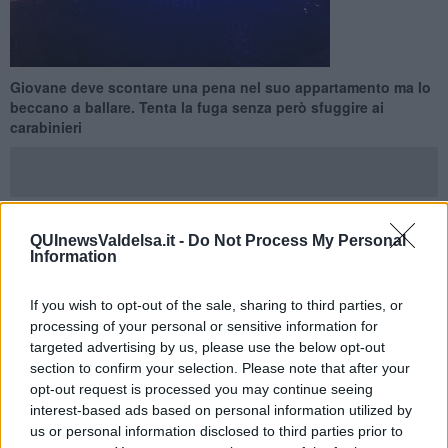
Giovane deve scontare una pena nel suo appartamento ma lo
beccano a ballare. Tenta la fuga senza però sfuggire ai
carabinieri
QUInewsValdelsa.it -
Do Not Process My Personal
MONTERIGGIONI —
Intensificati i controlli da parte dei Carabinieri
Information
di Poggibonsi, impegnati in questo fine settimana anche a
monitorare l’apertura delle discoteche e locali per la stagione
If you wish to opt-out of the sale, sharing to third parties, or
invernale. Un servizio che di solito riserva sempre delle sorprese.
processing of your personal or sensitive information for
Anche questa volta i Militari non sono stati delusi dalla serata. La
targeted advertising by us, please use the below opt-out
notte tra venerdì e sabato una pattuglia dei
Carabinieri
transitando
section to confirm your selection. Please note that after your
all’esterno di un noto locale notturno nel comune di
Monteriggioni
,
opt-out request is processed you may continue seeing
ha notato un giovane che alla vista dei militari è fuggito. Ma anche i
interest-based ads based on personal information utilized by
Carabinieri lo hanno riconosciuto infatti il ragazzo era agli
arresta
us or personal information disclosed to third parties prior to
domiciliari
.