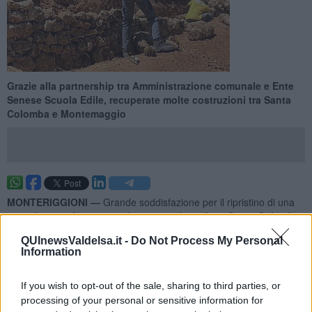
Grazie alla partnership tra Amministrazione comunale e Ente
Senese Scuola Edile, recuperate molte costruzioni tra Santa
Colomba e Montemaggio
MONTERIGGIONI —
Grande soddisfazione per il ripristino di una
serie di
muretti a secco
sul percorso che collega
Santa Colomba
alla strada provinciale di
Montemaggio.
QUInewsValdelsa.it -
Do Not Process My Personal
Ad esprimerla, il sindaco
Andrea Frosini
, per una operazione che
Information
"si è realizzata grazie alla partnership tra Amministrazione
comunale e Ente Senese Scuola Edile, dietro finanziamento della
If you wish to opt-out of the sale, sharing to third parties, or
Regione Toscana".
processing of your personal or sensitive information for