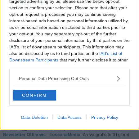
targeted advertising by us, please use the below opt-out
section to confirm your selection. Please note that after your
opt-out request is processed you may continue seeing
Si tratta di un’azione importante, in quanto tali tipologie di muri
interest-based ads based on personal information utilized by
rivestono un ruolo primario nella
prevenzione di frane
, alluvioni,
us or personal information disclosed to third parties prior to
valanghe e nella lotta contro l'erosione e la desertificazione, oltre a
your opt-out. You may separately opt-out of the further
rafforzare la biodiversità e creare micro-condizioni climatiche
disclosure of your personal information by third parties on the
ottimali per per l'agricoltura.
IAB’s list of downstream participants. This information may
I muretti a secco fanno parte dello stile toscano da sempre, e sono
also be disclosed by us to third parties on the
IAB’s List of
un vanto architettonico della Valdelsa e di tutto il territorio compreso
Downstream Participants
that may further disclose it to other
tra Firenze e Siena.
third parties.
La buona notizia è che a Monteriggioni, adesso si lavora per
Personal Data Processing Opt Outs
recuperare questa tradizione secolare che fa parte del nostro
patrimonio storico culturale
CONFIRM
Data Deletion
Data Access
Privacy Policy
Se vuoi leggere le notizie principali della Toscana iscriviti alla
Newsletter QUInews - ToscanaMedia.
Arriva gratis tutti i giorni