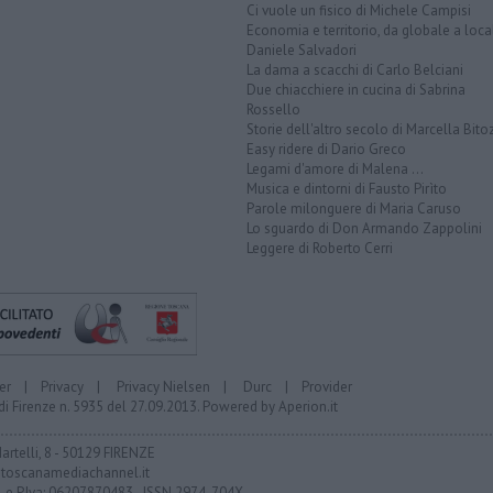
Ci vuole un fisico di Michele Campisi
Economia e territorio, da globale a loca
Daniele Salvadori
La dama a scacchi di Carlo Belciani
Due chiacchiere in cucina di Sabrina
Rossello
Storie dell'altro secolo di Marcella Bito
Easy ridere di Dario Greco
Legami d'amore di Malena ...
Musica e dintorni di Fausto Pirìto
Parole milonguere di Maria Caruso
Lo sguardo di Don Armando Zappolini
Leggere di Roberto Cerri
er
|
Privacy
|
Privacy Nielsen
|
Durc
|
Provider
di Firenze n. 5935 del 27.09.2013. Powered by
Aperion.it
Martelli, 8 - 50129 FIRENZE
toscanamediachannel.it
F. e P.Iva: 06207870483 - ISSN 2974-704X