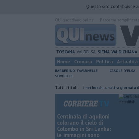
Questo sito contribuisce 
QUI
quotidiano online.
Percorso semplificat
TOSCANA
VALDELSA
SIENA
VALDICHIANA
Home
Cronaca
Politica
Attualità
BARBERINO-TAVARNELLE
CASOLE D'ELSA
SOVICILLE
gpl, ecco dove risparmiare
Tutti i titoli:
Incendi nei boschi, un'altra giornata di fuoco
Centinaia di aquiloni
colorano il cielo di
Colombo in Sri Lanka:
le immagini sono