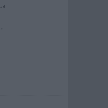
le di
zzi