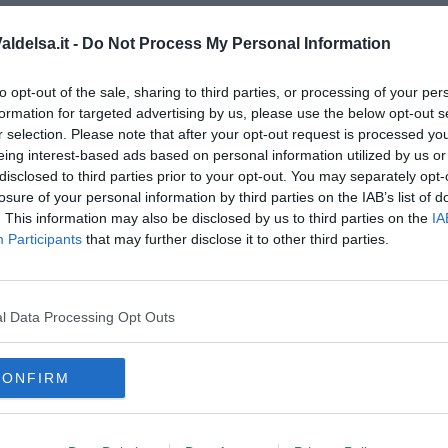
oscana iscriviti alla
Newsletter QUInews - ToscanaMedia.
amente nella tua casella di posta.
ldelsa.it -
Do Not Process My Personal Information
to opt-out of the sale, sharing to third parties, or processing of your per
formation for targeted advertising by us, please use the below opt-out s
r selection. Please note that after your opt-out request is processed y
eing interest-based ads based on personal information utilized by us or
cia di Siena
disclosed to third parties prior to your opt-out. You may separately opt-
e
losure of your personal information by third parties on the IAB’s list of
. This information may also be disclosed by us to third parties on the
IA
Participants
that may further disclose it to other third parties.
l Data Processing Opt Outs
CONFIRM