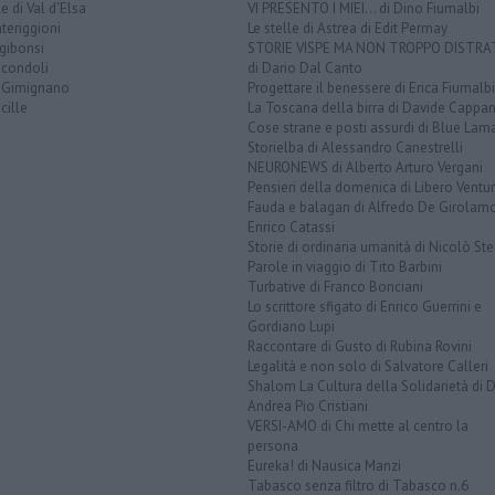
e di Val d'Elsa
VI PRESENTO I MIEI... di Dino Fiumalbi
teriggioni
Le stelle di Astrea di Edit Permay
gibonsi
STORIE VISPE MA NON TROPPO DISTR
icondoli
di Dario Dal Canto
 Gimignano
Progettare il benessere di Erica Fiumalbi
cille
La Toscana della birra di Davide Cappan
Cose strane e posti assurdi di Blue Lam
Storielba di Alessandro Canestrelli
NEURONEWS di Alberto Arturo Vergani
Pensieri della domenica di Libero Ventur
Fauda e balagan di Alfredo De Girolam
Enrico Catassi
Storie di ordinaria umanità di Nicolò Ste
Parole in viaggio di Tito Barbini
Turbative di Franco Bonciani
Lo scrittore sfigato di Enrico Guerrini e
Gordiano Lupi
Raccontare di Gusto di Rubina Rovini
Legalità e non solo di Salvatore Calleri
Shalom La Cultura della Solidarietà di 
Andrea Pio Cristiani
VERSI-AMO di Chi mette al centro la
persona
Eureka! di Nausica Manzi
Tabasco senza filtro di Tabasco n.6