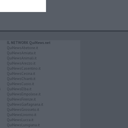
IL NETWORK QuiNews.net
QuiNewsAbetone.it
QuiNewsAmiata.it
QuiNewsAnimali.it
QuiNewsArezzo.it
QuiNewsCasentino.it
QuiNewsCecina.it
QuiNewsChianti.it
QuiNewsCuoio.it
i
QuiNewsElba.it
QuiNewsEmpolese.it
QuiNewsFirenze.it
QuiNewsGarfagnana.it
QuiNewsGrosseto.it
QuiNewsLivorno.it
QuiNewsLucca.it
QuiNewsLunigiana.it