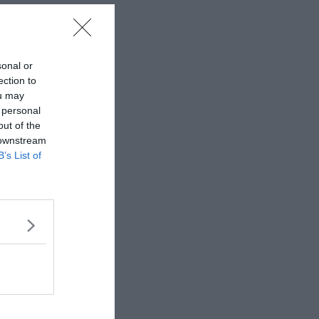
sonal or
ection to
ou may
 personal
out of the
 downstream
B’s List of