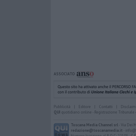
ASSOCIATO
Pubblicità
|
Editore
|
Contatti
|
Disclaim
QUI
quotidiano online - Registrazione Tribunale 
Toscana Media Channel srl
- Via Dei 
redazione@toscanamedia.it
- info@
Numero Iscrizione al R.O.C: 22105 - C.