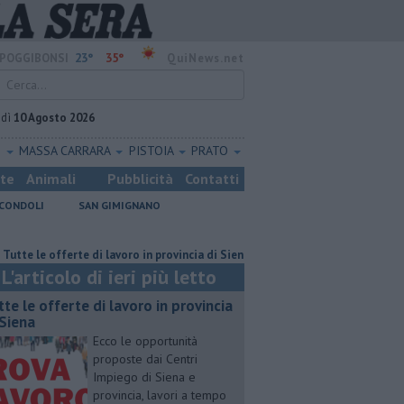
23°
35°
POGGIBONSI
QuiNews.net
edì
10 Agosto 2026
O
MASSA CARRARA
PISTOIA
PRATO
ste
Animali
Pubblicità
Contatti
CONDOLI
SAN GIMIGNANO
e offerte di lavoro in provincia di Siena
​Benzina, gasolio, gpl, ecco dove
L'articolo di ieri più letto
utte le offerte di lavoro in provincia
 Siena
Ecco le opportunità
proposte dai Centri
Impiego di Siena e
provincia, lavori a tempo