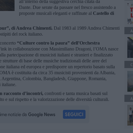
all’interno della suggestiva cerchia citata da
Dante. Due serate da passare nel fresco assistendo a
proposte musicali eleganti e raffinate al
Castello di
tour”, di Andrea Chimenti.
Dal 1983 al 1989 Andrea Chimenti
A
tipiti del rock italiano.
e concerto
“Culture contro la paura” dell’Orchestra
Fink in collaborazione con Massimiliano Dragoni, l’OMA nasce
a partecipazione di musicisti italiani e stranieri e finalizzato
strutture di base delle musiche tradizionali delle aree del
C
one italiana ed europea e predisporre un repertorio basato sulla
OMA è costituita da circa 35 musicisti provenienti da Albania,
io, Argentina, Colombia, Bangladesh, Giappone, Romania,
 italiane.
un racconto d’incontri,
confronti e tanta musica basati sul
A
to e sul rispetto e la valorizzazione delle diversità culturali.