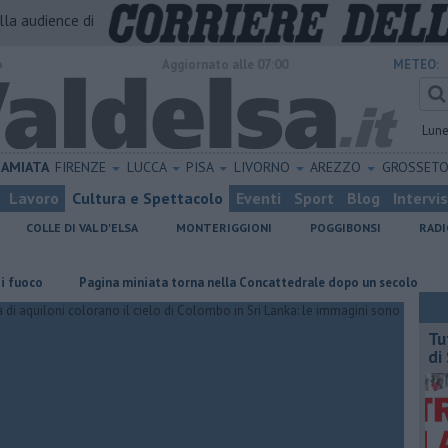
alla audience di
o
Aggiornato alle 07:00
METEO:
Lun
AMIATA
FIRENZE
LUCCA
PISA
LIVORNO
AREZZO
GROSSET
Lavoro
Cultura e Spettacolo
Eventi
Sport
Blog
Intervi
COLLE DI VAL D'ELSA
MONTERIGGIONI
POGGIBONSI
RADI
Pagina miniata torna nella Concattedrale dopo un secolo
​Tutte l
​T
di