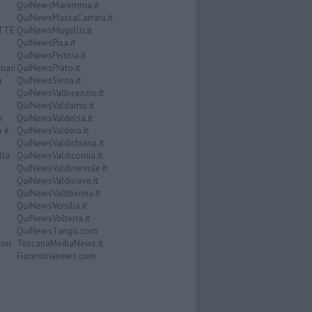
QuiNewsMaremma.it
QuiNewsMassaCarrara.it
ATTE
QuiNewsMugello.it
QuiNewsPisa.it
QuiNewsPistoia.it
nari
QuiNewsPrato.it
a
QuiNewsSiena.it
QuiNewsValbisenzio.it
QuiNewsValdarno.it
i
QuiNewsValdelsa.it
o e
QuiNewsValdera.it
QuiNewsValdichiana.it
lla
QuiNewsValdicornia.it
QuiNewsValdinievole.it
QuiNewsValdisieve.it
QuiNewsValtiberina.it
QuiNewsVersilia.it
QuiNewsVolterra.it
QuiNewsTango.com
Don
ToscanaMediaNews.it
Fiorentinanews.com