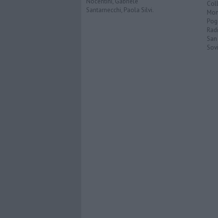
Nocentini, Gabriele
Coll
Santarnecchi, Paola Silvi.
Mon
Pog
Rad
San
Sovi