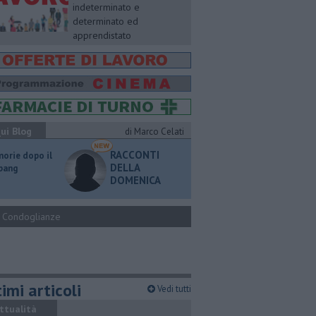
indeterminato e
determinato ed
apprendistato
ui Blog
di Marco Celati
RACCONTI
orie dopo il
DELLA
 bang
DOMENICA
Condoglianze
imi articoli
Vedi tutti
ttualità