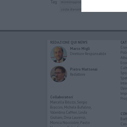
Tag
monteriggioni
andrea chimenti
arezzo
costa d'avorio
argentina
colombia
ba
REDAZIONE QUI NEWS
CAT
Cro
Marco Migli
Poli
Direttore Responsabile
Attu
Eco
Cult
Pietro Mattonai
Spo
Redattore
Spet
Inte
Opi
Imp
Collaboratori
Pro
Marcella Bitozzi, Sergio
Braccini, Michele Bufalino,
Valentina Caffieri, Linda
CO
Giuliani, Dina Laurenzi,
Bar
Monica Nocciolini, Paolo
Cas