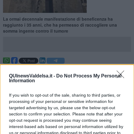
La ormai decennale manifestazione di beneficenza ha
raggiunto i 35 anni, che ha permesso di raccogliere una
somma ingente contro il tumore
MONTERIGGIONI —
Il minuscolo borgo di Badia Isola nel
Comune
di Monteriggioni
ha dimostrato nel corso degli anni un grande
QUInewsValdelsa.it -
Do Not Process My Personal
cuore che ha permesso di consolidare l'appuntamento con la
Information
beneficenza che si tiene ogni anno.
If you wish to opt-out of the sale, sharing to third parties, or
Dal 25 al 28 maggio e dall’1° al 4 giugno l’ABBI-Associazione
Beneficienza Badia
Isola organizza la manifestazione “C'ero
processing of your personal or sensitive information for
anch'io ad Abbadia Isola” .
targeted advertising by us, please use the below opt-out
section to confirm your selection. Please note that after your
opt-out request is processed you may continue seeing
interest-based ads based on personal information utilized by
us or personal information disclosed to third parties prior to