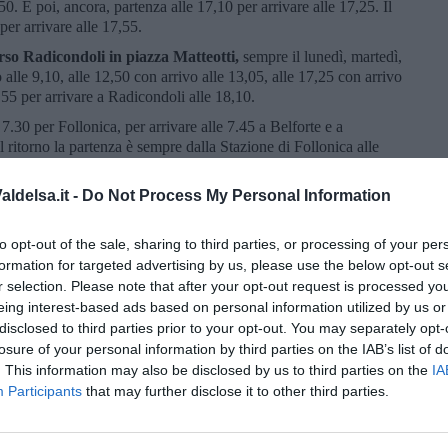
50. E poi, ancora, partenza alle 17,10 per arrivare alle 17,25. Il
per arrivare alle 17,55.
so Radicondoli in piazza Matteotti,
sempre il lunedì, martedì,
 alle 9,10, alle 12,50 con arrivo alle 13,05, alle 17,25 con arrivo
7,55 per arrivare a Radicondoli alle 18,10.
 7.30 per Follonica, per arrivare alle 7.45 a Belforte e a
il ritorno la partenza è sempre dalla Stazione di Follonica alle
 Radicondoli alle 20.
ldelsa.it -
Do Not Process My Personal Information
ssere di gratuità
per residenti e turisti. E sarà sempre l’ufficio
ioni preventive e fare il monitoraggio delle corse navetta.
to opt-out of the sale, sharing to third parties, or processing of your per
formation for targeted advertising by us, please use the below opt-out s
r selection. Please note that after your opt-out request is processed y
eing interest-based ads based on personal information utilized by us or
disclosed to third parties prior to your opt-out. You may separately opt-
oscana iscriviti alla
Newsletter QUInews - ToscanaMedia.
losure of your personal information by third parties on the IAB’s list of
amente nella tua casella di posta.
. This information may also be disclosed by us to third parties on the
IA
Participants
that may further disclose it to other third parties.