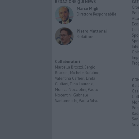
REDAZIONE QUI NEWS
CAT
Cro
Marco Migli
Poli
Direttore Responsabile
Attu
Eco
Cult
Pietro Mattonai
Spo
Redattore
Spet
Inte
Opi
Imp
Collaboratori
Pro
Marcella Bitozzi, Sergio
Braccini, Michele Bufalino,
Valentina Caffieri, Linda
CO
Giuliani, Dina Laurenzi,
Bar
Monica Nocciolini, Paolo
Cas
Nocentini, Gabriele
Coll
Santarnecchi, Paola Silvi.
Mon
Pog
Rad
San
Sovi