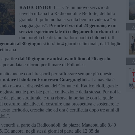
RADICONDOLI —
C’è un nuovo servizio di
navetta urbana tra Radicondoli e Belforte, del tutto
gratuita. Il pulmino ha la scritta ben in evidenza “Si
viaggia gratis”.
Prende il via dal 23 gennaio, è un
A
servizio sperimentale di collegamento urbano
tra i
due borghi che distano tra loro pochi chilometri. Il
 gennaio al 30 giugno
si terrà in 4 giorni settimanali, dal 1 luglio
settimana.
 a partire
dal 10 giugno e andrà avanti fino al 26 agosto.
A
a per andata e ritorno per il mare di Follonica.
 atto anche con i trasporti per rafforzare sempre più questo
a notare il sindaco Francesco Guarguaglini
– La navetta è
ando risorse a disposizione del Comune di Radicondoli, grazie
 giustamente previste per la coltivazione della stessa. Per noi la
e dal piano strutturale, è una risorsa importante con la quale
i costruire iniziative, di costruire una prospettiva e sostenere le
uesto territorio, crescita che ad ora è certificata dopo tre anni di
doli”.
 e venerdì si parte da Radicondoli, da piazza Matteotti alle 8,40
. Ed ancora, negli stessi giorni si parte alle 12,35 da