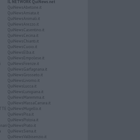
IL NETWORK QuiNews.net
QuiNewsAbetone.it
QuiNewsAmiata.it
QuiNewsAnimali.it
QuiNewsArezzo.it
QuiNewsCasentino.it
QuiNewsCecina.it
QuiNewsChianti.it
QuiNewsCuoio.it
QuiNewsElba.it
QuiNewsEmpolese.it
i
QuiNewsFirenze.it
QuiNewsGarfagnana.it
QuiNewsGrosseto.it
QuiNewsLivorno.it
QuiNewsLucca.it
QuiNewsLunigiana.it
QuiNewsMaremma.it
QuiNewsMassaCarrara.it
ATTE
QuiNewsMugello.it
QuiNewsPisa.it
QuiNewsPistoia.it
nari
QuiNewsPrato.it
a
QuiNewsSiena.it
QuiNewsValbisenzio.it