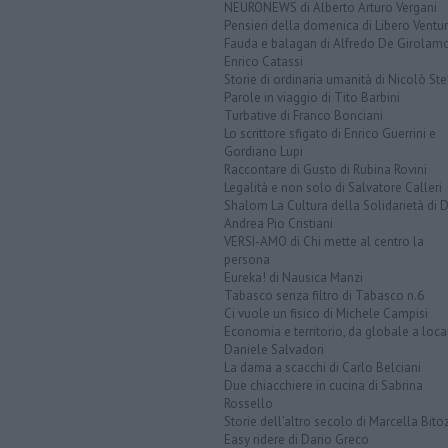
NEURONEWS di Alberto Arturo Vergani
Pensieri della domenica di Libero Ventur
Fauda e balagan di Alfredo De Girolam
Enrico Catassi
Storie di ordinaria umanità di Nicolò Ste
Parole in viaggio di Tito Barbini
Turbative di Franco Bonciani
Lo scrittore sfigato di Enrico Guerrini e
Gordiano Lupi
Raccontare di Gusto di Rubina Rovini
Legalità e non solo di Salvatore Calleri
Shalom La Cultura della Solidarietà di 
Andrea Pio Cristiani
VERSI-AMO di Chi mette al centro la
persona
Eureka! di Nausica Manzi
Tabasco senza filtro di Tabasco n.6
Ci vuole un fisico di Michele Campisi
Economia e territorio, da globale a loca
Daniele Salvadori
La dama a scacchi di Carlo Belciani
Due chiacchiere in cucina di Sabrina
Rossello
Storie dell'altro secolo di Marcella Bito
Easy ridere di Dario Greco