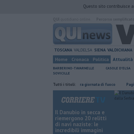
Questo sito contribuisce 
QUI
quotidiano online.
Percorso semplificat
TOSCANA
VALDELSA
SIENA
VALDICHIANA
Home
Cronaca
Politica
Attualità
BARBERINO-TAVARNELLE
CASOLE D'ELSA
SOVICILLE
rmiare
Incendi nei boschi, un'altra giornata di fuoco
Tutti i titoli:
Pagina miniat
Il Danubio in secca e
riemergono 20 relitti
di navi naziste: le
incredibili immagini