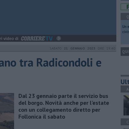
Q
​Un 
civ
SABATO
21 GENNAIO 2023
ORE 19:40
QUI
ano tra Radicondoli e
Ult
A
Dal 23 gennaio parte il servizio bus
del borgo. Novità anche per l'estate
con un collegamento diretto per
Follonica il sabato
C