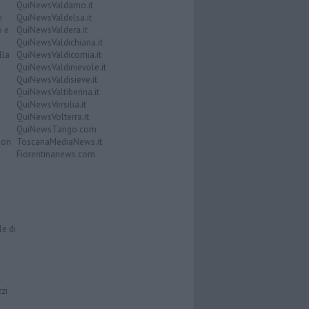
QuiNewsValdarno.it
i
QuiNewsValdelsa.it
o e
QuiNewsValdera.it
QuiNewsValdichiana.it
lla
QuiNewsValdicornia.it
QuiNewsValdinievole.it
QuiNewsValdisieve.it
QuiNewsValtiberina.it
QuiNewsVersilia.it
QuiNewsVolterra.it
QuiNewsTango.com
Don
ToscanaMediaNews.it
Fiorentinanews.com
le di
zzi