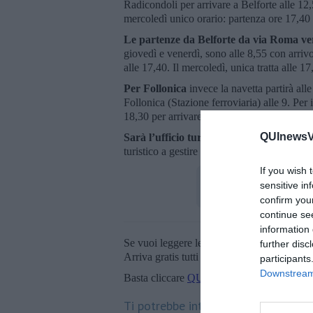
Radicondoli per arrivare a Belforte alle 12,
mercoledì unico orario: partenza ore 17,40 
Le partenze da Belforte da via Roma ver
giovedì e venerdì, sono alle 8,55 con arrivo
alle 17,40. Il mercoledì, unica tratta alle 1
Per Follonica
invece la navetta partirà alle
Follonica (Stazione ferroviaria) alle 9. Per 
18,30 per arrivare a Belforte alle 19.45 e a
QUInewsVa
Sarà l’ufficio turistico a consegnare le te
turistico a gestire le priorità alle prenotaz
If you wish 
sensitive in
confirm you
continue se
information 
Se vuoi leggere le notizie principali della T
further disc
Arriva gratis tutti i giorni alle 20:00 dirett
participants
Downstream 
Basta cliccare
QUI
Ti potrebbe interessare anche: