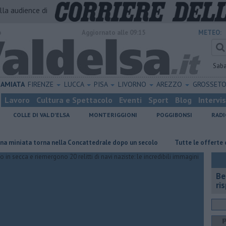
alla audience di
o
Aggiornato alle 09:15
METEO:
Sab
AMIATA
FIRENZE
LUCCA
PISA
LIVORNO
AREZZO
GROSSET
Lavoro
Cultura e Spettacolo
Eventi
Sport
Blog
Intervi
COLLE DI VAL D'ELSA
MONTERIGGIONI
POGGIBONSI
RADI
a torna nella Concattedrale dopo un secolo
​Tutte le offerte di lavoro 
​B
ri