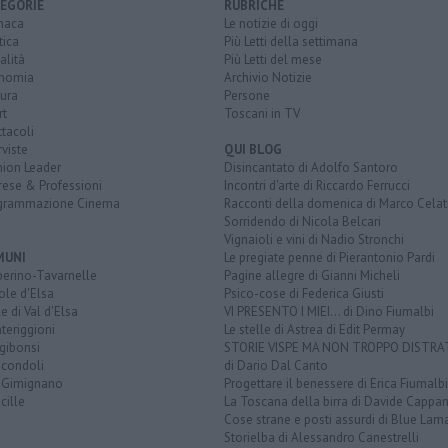
EGORIE
RUBRICHE
naca
Le notizie di oggi
tica
Più Letti della settimana
alità
Più Letti del mese
nomia
Archivio Notizie
ura
Persone
rt
Toscani in TV
tacoli
rviste
QUI BLOG
nion Leader
Disincantato di Adolfo Santoro
rese & Professioni
Incontri d'arte di Riccardo Ferrucci
grammazione Cinema
Racconti della domenica di Marco Celat
Sorridendo di Nicola Belcari
Vignaioli e vini di Nadio Stronchi
MUNI
Le pregiate penne di Pierantonio Pardi
berino-Tavarnelle
Pagine allegre di Gianni Micheli
ole d'Elsa
Psico-cose di Federica Giusti
e di Val d'Elsa
VI PRESENTO I MIEI... di Dino Fiumalbi
teriggioni
Le stelle di Astrea di Edit Permay
gibonsi
STORIE VISPE MA NON TROPPO DISTR
icondoli
di Dario Dal Canto
 Gimignano
Progettare il benessere di Erica Fiumalbi
cille
La Toscana della birra di Davide Cappan
Cose strane e posti assurdi di Blue Lam
Storielba di Alessandro Canestrelli