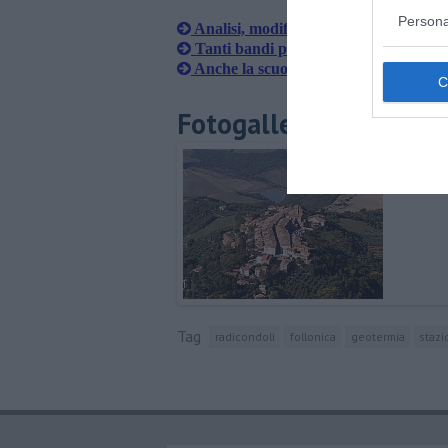
Persona
Analisi, modifiche alle prenotazione o
Tanti bandi per attrarre i giovani
Anche la scuola è cardio protetta
Fotogallery
Tag
radicondoli
follonica
geotermia
stazi