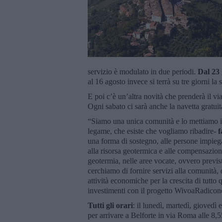
servizio è modulato in due periodi.
Dal 23
al 16 agosto invece si terrà su tre giorni la 
E poi c’è un’altra novità che prenderà il via
Ogni sabato ci sarà anche la navetta gratuit
“Siamo una unica comunità e lo mettiamo in
legame, che esiste che vogliamo ribadire-
f
una forma di sostegno, alle persone impieg
alla risorsa geotermica e alle compensazione
geotermia, nelle aree vocate, ovvero previst
cerchiamo di fornire servizi alla comunità, d
attività economiche per la crescita di tutto q
investimenti con il progetto WivoaRadicon
Tutti gli orari
: il lunedì, martedì, giovedì
per arrivare a Belforte in via Roma alle 8,55