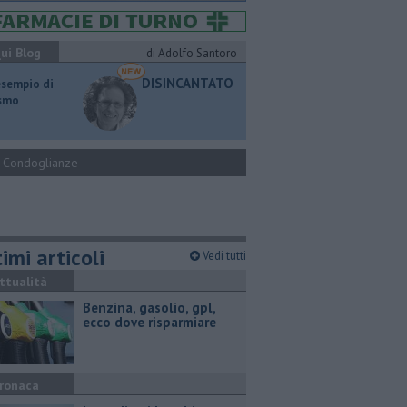
ui Blog
di Adolfo Santoro
DISINCANTATO
esempio di
ismo
Condoglianze
imi articoli
Vedi tutti
ttualità
​Benzina, gasolio, gpl,
ecco dove risparmiare
ronaca