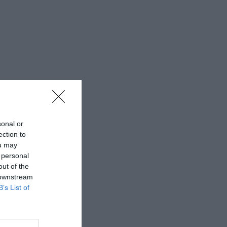
sonal or
ection to
ou may
 personal
out of the
 downstream
B’s List of