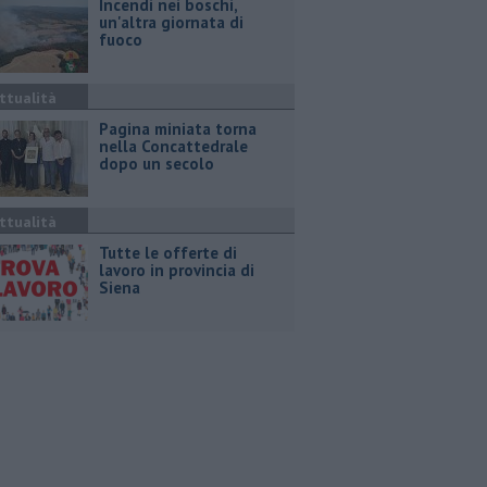
Incendi nei boschi,
un'altra giornata di
fuoco
ttualità
Pagina miniata torna
nella Concattedrale
dopo un secolo
ttualità
​Tutte le offerte di
lavoro in provincia di
Siena