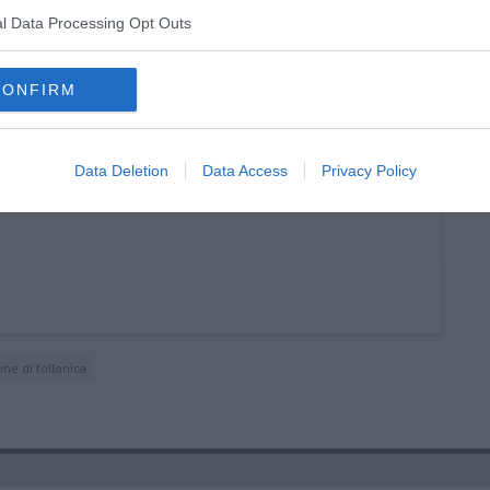
l Data Processing Opt Outs
nline
CONFIRM
Data Deletion
Data Access
Privacy Policy
one di follonica