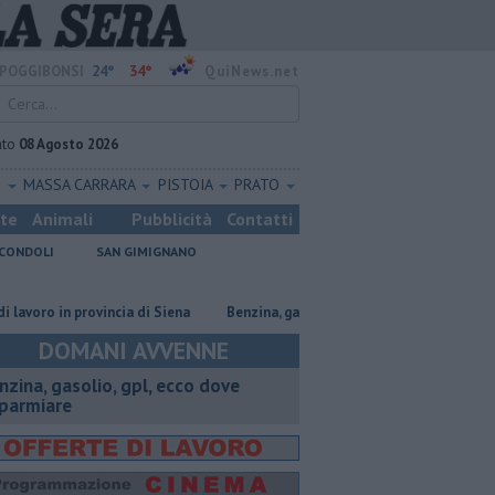
24°
34°
POGGIBONSI
QuiNews.net
ato
08 Agosto 2026
O
MASSA CARRARA
PISTOIA
PRATO
ste
Animali
Pubblicità
Contatti
CONDOLI
SAN GIMIGNANO
in provincia di Siena
​Benzina, gasolio, gpl, ecco dove risparmiare
In
DOMANI AVVENNE
enzina, gasolio, gpl, ecco dove
sparmiare