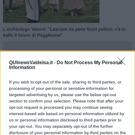
L'archeologo Valenti: "Lasciate da parte livori politici, c'è in
ballo il futuro di Poggibonsi"
QUInewsValdelsa.it -
Do Not Process My Personal
Information
POGGIBONSI —
Oltyre alla Fonte delle Fate anche l'Archeodromo
era stato vittima qualche mese fa di gesti di vandalismo che
If you wish to opt-out of the sale, sharing to third parties, or
avevano messo a dura prova la pazienza dei tanti volontari che
processing of your personal or sensitive information for
seguono la struttura. "Purtroppo come sappiamo è presa di mira da
targeted advertising by us, please use the below opt-out
tempo da incivili di vario genere, purtroppo quasi tutti in giovane
section to confirm your selection. Please note that after your
età.", è il commento di Marco Valenti, uno dei responsabili del
opt-out request is processed you may continue seeing
progetto Archeodromo riferendosi proprio a tutta l'area
interest-based ads based on personal information utilized by
archeologica. "Ecco a cosa servono operazioni come il parco e
us or personal information disclosed to third parties prior to
l'Archeodromo: a creare la conoscenza, il senso di civiltà e il
your opt-out. You may separately opt-out of the further
rispetto per la propria storia, nonché per il lavoro degli altri, nelle
disclosure of your personal information by third parties on the
giovani generazioni ma anche negli adulti": è questo dunque il