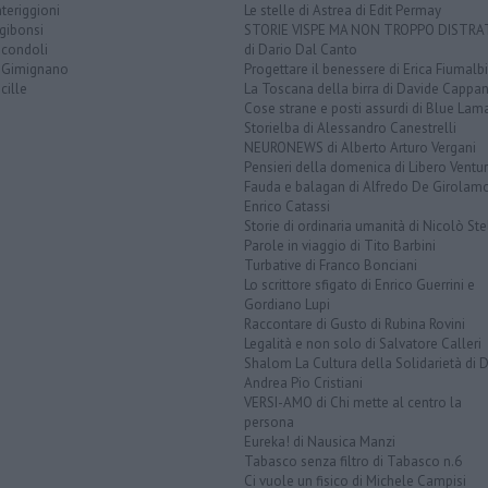
teriggioni
Le stelle di Astrea di Edit Permay
gibonsi
STORIE VISPE MA NON TROPPO DISTR
icondoli
di Dario Dal Canto
 Gimignano
Progettare il benessere di Erica Fiumalbi
cille
La Toscana della birra di Davide Cappan
Cose strane e posti assurdi di Blue Lam
Storielba di Alessandro Canestrelli
NEURONEWS di Alberto Arturo Vergani
Pensieri della domenica di Libero Ventur
Fauda e balagan di Alfredo De Girolam
Enrico Catassi
Storie di ordinaria umanità di Nicolò Ste
Parole in viaggio di Tito Barbini
Turbative di Franco Bonciani
Lo scrittore sfigato di Enrico Guerrini e
Gordiano Lupi
Raccontare di Gusto di Rubina Rovini
Legalità e non solo di Salvatore Calleri
Shalom La Cultura della Solidarietà di 
Andrea Pio Cristiani
VERSI-AMO di Chi mette al centro la
persona
Eureka! di Nausica Manzi
Tabasco senza filtro di Tabasco n.6
Ci vuole un fisico di Michele Campisi