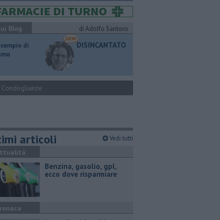
ui Blog
di Adolfo Santoro
DISINCANTATO
esempio di
ismo
Condoglianze
imi articoli
Vedi tutti
ttualità
​Benzina, gasolio, gpl,
ecco dove risparmiare
ronaca