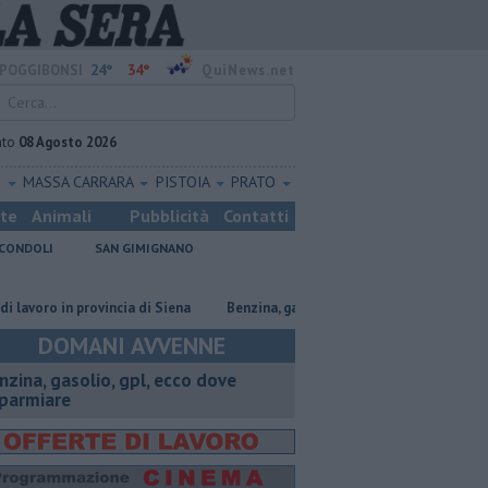
24°
34°
POGGIBONSI
QuiNews.net
ato
08 Agosto 2026
O
MASSA CARRARA
PISTOIA
PRATO
ste
Animali
Pubblicità
Contatti
CONDOLI
SAN GIMIGNANO
o in provincia di Siena
​Benzina, gasolio, gpl, ecco dove risparmiare
DOMANI AVVENNE
enzina, gasolio, gpl, ecco dove
sparmiare