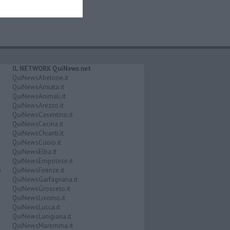
IL NETWORK QuiNews.net
QuiNewsAbetone.it
QuiNewsAmiata.it
QuiNewsAnimali.it
QuiNewsArezzo.it
QuiNewsCasentino.it
QuiNewsCecina.it
QuiNewsChianti.it
QuiNewsCuoio.it
QuiNewsElba.it
QuiNewsEmpolese.it
i
QuiNewsFirenze.it
QuiNewsGarfagnana.it
QuiNewsGrosseto.it
QuiNewsLivorno.it
QuiNewsLucca.it
QuiNewsLunigiana.it
QuiNewsMaremma.it