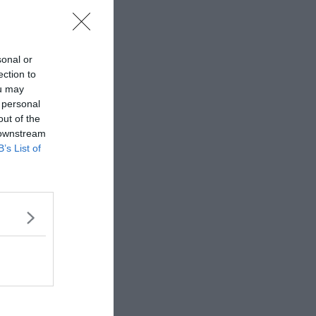
sonal or
ection to
ou may
 personal
out of the
 downstream
B’s List of