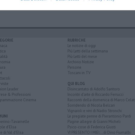
nte delle fate
rete telematica
siena
EGORIE
RUBRICHE
naca
Le notizie di oggi
tica
Più Letti della settimana
alità
Più Letti del mese
nomia
Archivio Notizie
ura
Persone
rt
Toscani in TV
tacoli
rviste
QUI BLOG
nion Leader
Disincantato di Adolfo Santoro
rese & Professioni
Incontri d'arte di Riccardo Ferrucci
grammazione Cinema
Racconti della domenica di Marco Celat
Sorridendo di Nicola Belcari
Vignaioli e vini di Nadio Stronchi
MUNI
Le pregiate penne di Pierantonio Pardi
berino-Tavarnelle
Pagine allegre di Gianni Micheli
ole d'Elsa
Psico-cose di Federica Giusti
e di Val d'Elsa
VI PRESENTO I MIEI... di Dino Fiumalbi