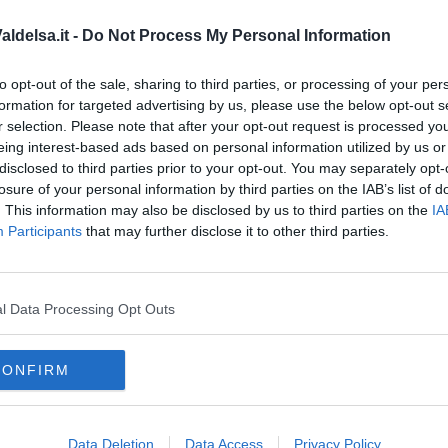
oscana iscriviti alla
Newsletter QUInews - ToscanaMedia.
ldelsa.it -
Do Not Process My Personal Information
amente nella tua casella di posta.
to opt-out of the sale, sharing to third parties, or processing of your per
formation for targeted advertising by us, please use the below opt-out s
r selection. Please note that after your opt-out request is processed y
eing interest-based ads based on personal information utilized by us or
ano
disclosed to third parties prior to your opt-out. You may separately opt-
ella Regione
losure of your personal information by third parties on the IAB’s list of
ra del Comune
. This information may also be disclosed by us to third parties on the
IA
Participants
that may further disclose it to other third parties.
l Data Processing Opt Outs
CONFIRM
Data Deletion
Data Access
Privacy Policy