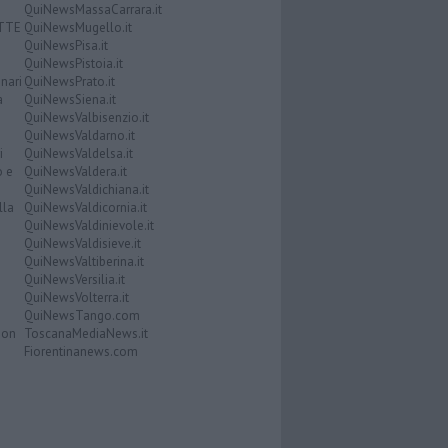
QuiNewsMassaCarrara.it
ATTE
QuiNewsMugello.it
QuiNewsPisa.it
QuiNewsPistoia.it
nari
QuiNewsPrato.it
a
QuiNewsSiena.it
QuiNewsValbisenzio.it
QuiNewsValdarno.it
i
QuiNewsValdelsa.it
o e
QuiNewsValdera.it
QuiNewsValdichiana.it
lla
QuiNewsValdicornia.it
QuiNewsValdinievole.it
QuiNewsValdisieve.it
QuiNewsValtiberina.it
QuiNewsVersilia.it
QuiNewsVolterra.it
QuiNewsTango.com
Don
ToscanaMediaNews.it
Fiorentinanews.com