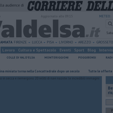
alla audience di
o
Aggiornato alle 09:15
METEO:
Sab
AMIATA
FIRENZE
LUCCA
PISA
LIVORNO
AREZZO
GROSSET
Lavoro
Cultura e Spettacolo
Eventi
Sport
Blog
Intervi
COLLE DI VAL D'ELSA
MONTERIGGIONI
POGGIBONSI
RADI
ta torna nella Concattedrale dopo un secolo
​Tutte le offerte di lavor
​B
ri