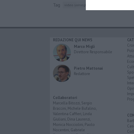
Tag
video sorvegliata
poggibonsi
valle
fo
REDAZIONE QUI NEWS
CAT
Cro
Marco Migli
Poli
Direttore Responsabile
Attu
Eco
Cult
Pietro Mattonai
Spo
Redattore
Spet
Inte
Opi
Imp
Collaboratori
Pro
Marcella Bitozzi, Sergio
Braccini, Michele Bufalino,
Valentina Caffieri, Linda
CO
Giuliani, Dina Laurenzi,
Bar
Monica Nocciolini, Paolo
Cas
Nocentini, Gabriele
Coll