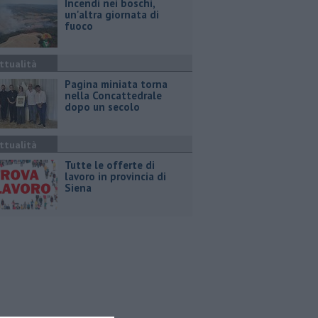
Incendi nei boschi,
un'altra giornata di
fuoco
ttualità
Pagina miniata torna
nella Concattedrale
dopo un secolo
ttualità
​Tutte le offerte di
lavoro in provincia di
Siena