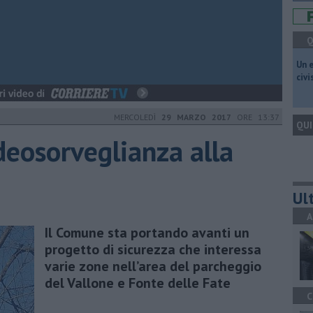
Q
​Un 
civ
MERCOLEDÌ
29 MARZO 2017
ORE 13:37
QUI
ideosorveglianza alla
Ult
A
Il Comune sta portando avanti un
progetto di sicurezza che interessa
varie zone ​nell’area del parcheggio
del Vallone e Fonte delle Fate
C