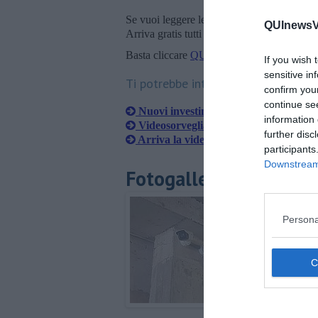
Se vuoi leggere le notizie principali della T
QUInewsVa
Arriva gratis tutti i giorni alle 20:00 dirett
Basta cliccare
QUI
If you wish 
sensitive in
Ti potrebbe interessare anche:
confirm you
continue se
Nuovi investimenti per il decoro urb
information 
Videosorveglianza, ecco i contributi d
further disc
Arriva la videosorveglianza, via libe
participants
Downstream 
Fotogallery
Persona