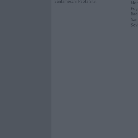
Santarnecchi, Paola Silvi.
Mon
Pog
Rad
San
Sovi