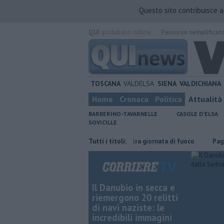
Questo sito contribuisce 
QUI
quotidiano online.
Percorso semplificat
TOSCANA
VALDELSA
SIENA
VALDICHIANA
Home
Cronaca
Politica
Attualità
BARBERINO-TAVARNELLE
CASOLE D'ELSA
SOVICILLE
armiare
Incendi nei boschi, un'altra giornata di fuoco
Tutti i titoli:
Pagina minia
Il Danubio in secca e
riemergono 20 relitti
di navi naziste: le
incredibili immagini