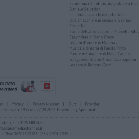
Economia e territorio, da globale a loca
Daniele Salvadori
La dama a scacchi di Carlo Belciani
Due chiacchiere in cucina di Sabrina
Rossello
Storie dell'altro secolo di Marcella Bito
Easy ridere di Dario Greco
Legami d'amore di Malena ...
Musica e dintorni di Fausto Pirìto
Parole milonguere di Maria Caruso
Lo sguardo di Don Armando Zappolini
Leggere di Roberto Cerri
er
|
Privacy
|
Privacy Nielsen
|
Durc
|
Provider
di Firenze n. 5935 del 27.09.2013. Powered by
Aperion.it
Martelli, 8 - 50129 FIRENZE
toscanamediachannel.it
F. e P.Iva: 06207870483 - ISSN 2974-704X