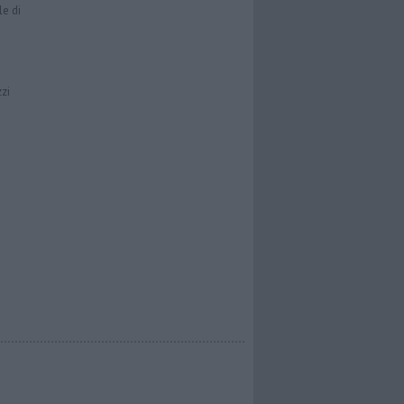
le di
zzi