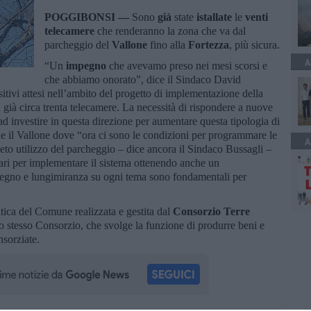
POGGIBONSI —
Sono
già
state
istallate
le
venti
telecamere
che renderanno la zona che va dal
parcheggio del
Vallone
fino alla
Fortezza
, più sicura.
A
“Un
impegno
che avevamo preso nei mesi scorsi e
che abbiamo onorato”, dice il Sindaco David
sitivi attesi nell’ambito del progetto di implementazione della
già circa trenta telecamere. La necessità di rispondere a nuove
 investire in questa direzione per aumentare questa tipologia di
nche il Vallone dove “ora ci sono le condizioni per programmare le
A
leto utilizzo del parcheggio – dice ancora il Sindaco Bussagli –
ssari per implementare il sistema ottenendo anche un
mpegno e lungimiranza su ogni tema sono fondamentali per
matica del Comune realizzata e gestita dal
Consorzio Terre
o stesso Consorzio, che svolge la funzione di produrre beni e
nsorziate.