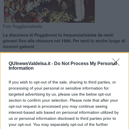
Foto Poggibonsifacile
La discoteca di Poggibonsi fu frequentatissima da molti
giovani fino alla chiusura nel 1988. Per tanti fu anche luogo di
incontri galeotti
QUInewsValdelsa.it -
Do Not Process My Personal
Information
If you wish to opt-out of the sale, sharing to third parties, or
POGGIBONSI —
Le generazioni degli anni sessanta sono
processing of your personal or sensitive information for
legatissime al ricordo che la mitica discoteca in Valdelsa ha
lasciato. Foto postate anche di recente sui social network hanno
targeted advertising by us, please use the below opt-out
fatto rivivere il ricordo delle feste e delle serate di musica e ballo
section to confirm your selection. Please note that after your
che animavano il locale.
opt-out request is processed you may continue seeing
interest-based ads based on personal information utilized by
Il Gairdino d'Inverno si trovava proprio nel cuore di
us or personal information disclosed to third parties prior to
Poggibonsi, alla fine della salita di via Trento
dove attualmente
your opt-out. You may separately opt-out of the further
sorge la sede dell'associazione La Ginestra.