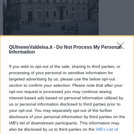
La Lega Nord mette in guardia in vista dei lavori annunciati
QUInewsValdelsa.it -
Do Not Process My Personal
dal vicesindaco Becattelli: "Molte attività hanno chiuso per
Information
questo"
If you wish to opt-out of the sale, sharing to third parties, or
processing of your personal or sensitive information for
targeted advertising by us, please use the below opt-out
section to confirm your selection. Please note that after your
opt-out request is processed you may continue seeing
POGGIBONSI —
"La realizzazione del sottopassaggio di Largo
interest-based ads based on personal information utilized by
Gramsci aveva decretato la chiusura di tante attività commerciali di
us or personal information disclosed to third parties prior to
Viale Marconi, che da essere la via principale di Poggibonsi é
your opt-out. You may separately opt-out of the further
passata ad essere una via secondaria. Ci auguriamo che il suo
disclosure of your personal information by third parties on the
rifacimento sia un nuovo inizio per le attività commerciali che hanno
resistito ad una scelta evidentemente sbagliata qual è stata quella
IAB’s list of downstream participants. This information may
del sottopassaggio pedonale". Questo il commento della sezione
also be disclosed by us to third parties on the
IAB’s List of