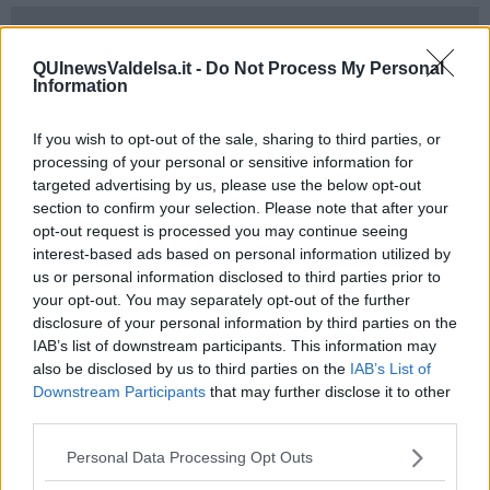
QUInewsValdelsa.it -
Do Not Process My Personal
Si tratta di un unico spazio scolastico, dal nido alla secondaria di
Information
primo grado, in un unico luogo opportunamente valorizzato.
All’iniziativa erano presenti il sindaco
Francesco Guarguaglini
, il
If you wish to opt-out of the sale, sharing to third parties, or
vicesindaco e assessore ai Lavori Pubblici,
Luca Moda
,
processing of your personal or sensitive information for
l’assessore all’Istruzione,
Stefania Dei
e la dirigente del
targeted advertising by us, please use the below opt-out
comprensivo II di Colle,
Monica Martinucci
.
section to confirm your selection. Please note that after your
opt-out request is processed you may continue seeing
“Scuola è futuro – fa notare il primo cittadino – Presentare un
interest-based ads based on personal information utilized by
nuovo progetto alla vigilia della ripartenza di questo anno scolastico
us or personal information disclosed to third parties prior to
rafforza l’idea a cui stiamo lavorando. Insieme alla ripresa della
your opt-out. You may separately opt-out of the further
scuola in sicurezza, infatti, stiamo progettando la scuola che verrà,
che sia bella, funzionale, sostenibile, sotto tutti i punti di vista”.
disclosure of your personal information by third parties on the
IAB’s list of downstream participants. This information may
“Insieme al suo essere un campus, ad avere connessioni pedonali
also be disclosed by us to third parties on the
IAB’s List of
con il centro, il Poggio e la zona residenziale della Ragnana nonché
Downstream Participants
that may further disclose it to other
essere dotato di una palestra con ingresso autonomo, uno dei punti
third parties.
di forza del progetto – aggiunge Guarguaglini – è la condivisione
delle esigenze reali. Questo è accaduto tra amministrazione,
Personal Data Processing Opt Outs
dirigente scolastico e architetto. Fin dai primi passi della stesura del
progetto di fattibilità. Il mio ringraziamento va anche studio
Galluzzi