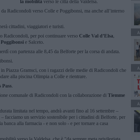
la mobilità
verso le città della Valdelsa.
re da Radicondoli verso Colle e Poggibonsi, ma anche all’interno
à cittadini, viaggiatori e turisti.
A
o Radicondoli, per poi continuare verso
Colle Val d’Elsa
,
 Poggibonsi
e Salceto.
nerdì con partenza alle 8,45 da Belforte per la corsa di andata.
gibonsi.
A
, in Piazza Gramsci, con i ragazzi delle medie di Radicondoli che
dare alla piscina Olimpia a Colle e rientrare.
 Pass
.
azione comunale di Radicondoli con la collaborazione di
Tiemme
A
urata limitata nel tempo, andrà avanti fino al 16 settembre –
– facciamo un servizio sostenibile per i cittadini di Belforte, per
la banca alla farmacia - e non solo - e per tornare a casa
 mobilità verso la Valdelsa, che è "da sempre meta privilegiata