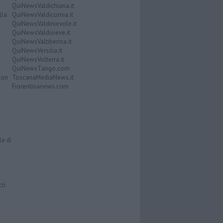
QuiNewsValdichiana.it
lla
QuiNewsValdicornia.it
QuiNewsValdinievole.it
QuiNewsValdisieve.it
QuiNewsValtiberina.it
QuiNewsVersilia.it
QuiNewsVolterra.it
QuiNewsTango.com
Don
ToscanaMediaNews.it
Fiorentinanews.com
le di
zzi