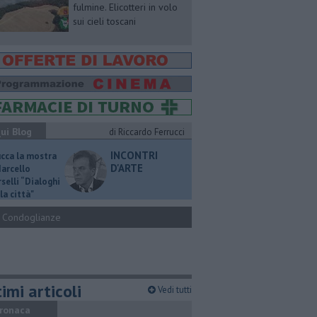
fulmine. Elicotteri in volo
sui cieli toscani
ui Blog
di Riccardo Ferrucci
INCONTRI
ucca la mostra
D'ARTE
Marcello
selli “Dialoghi
la città"
Condoglianze
imi articoli
Vedi tutti
ronaca