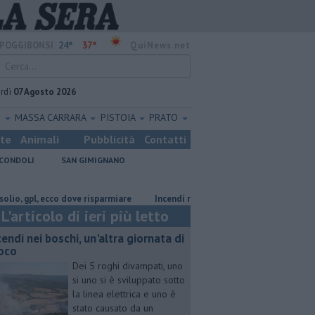
24°
37°
POGGIBONSI
QuiNews.net
rdì
07 Agosto 2026
O
MASSA CARRARA
PISTOIA
PRATO
ste
Animali
Pubblicità
Contatti
CONDOLI
SAN GIMIGNANO
l, ecco dove risparmiare
Incendi nei boschi, un'altra giornata di fuoco
L'articolo di ieri più letto
cendi nei boschi, un'altra giornata di
oco
Dei 5 roghi divampati, uno
si uno si è sviluppato sotto
la linea elettrica e uno è
stato causato da un