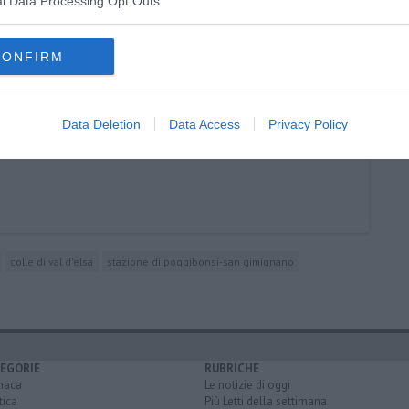
l Data Processing Opt Outs
o
CONFIRM
Data Deletion
Data Access
Privacy Policy
colle di val d'elsa
stazione di poggibonsi-san gimignano
EGORIE
RUBRICHE
naca
Le notizie di oggi
tica
Più Letti della settimana