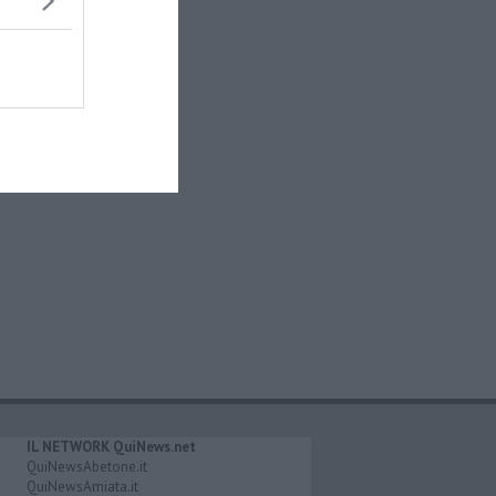
IL NETWORK QuiNews.net
QuiNewsAbetone.it
QuiNewsAmiata.it