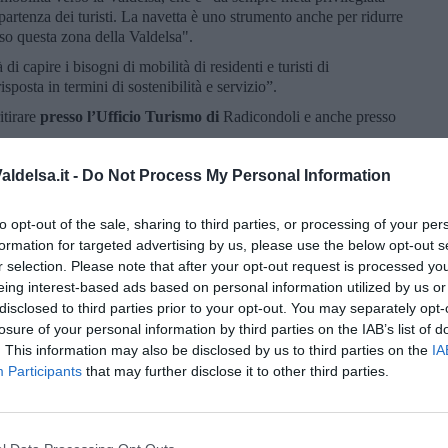
 partenza dei turisti. La navetta è uno strumento anche per ridurre
rso questa zona della Valdelsa".
i capire i bisogni di mobilità di residenti e turisti di
posta in termini di sostenibilità e servizio”.
tirare
presso l’Ufficio Turismo di
Radicondoli e anche presso
 d’Estate,
la navetta gratuita viaggerà anche
dai parcheggi al
ldelsa.it -
Do Not Process My Personal Information
ompagnare i visitatori che saranno alle
festa di San Giovanni.
to opt-out of the sale, sharing to third parties, or processing of your per
formation for targeted advertising by us, please use the below opt-out s
r selection. Please note that after your opt-out request is processed y
eing interest-based ads based on personal information utilized by us or
disclosed to third parties prior to your opt-out. You may separately opt-
oscana iscriviti alla
Newsletter QUInews - ToscanaMedia.
losure of your personal information by third parties on the IAB’s list of
amente nella tua casella di posta.
. This information may also be disclosed by us to third parties on the
IA
Participants
that may further disclose it to other third parties.