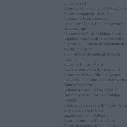
Enrico Catassi
Storie di ordinaria umanità di Nicolò Ste
Parole in viaggio di Tito Barbini
Turbative di Franco Bonciani
Lo scrittore sfigato di Enrico Guerrini e
Gordiano Lupi
Raccontare di Gusto di Rubina Rovini
Legalità e non solo di Salvatore Calleri
Shalom La Cultura della Solidarietà di 
Andrea Pio Cristiani
VERSI-AMO di Chi mette al centro la
persona
Eureka! di Nausica Manzi
Tabasco senza filtro di Tabasco n.6
Ci vuole un fisico di Michele Campisi
Economia e territorio, da globale a loca
Daniele Salvadori
La dama a scacchi di Carlo Belciani
Due chiacchiere in cucina di Sabrina
Rossello
Storie dell'altro secolo di Marcella Bito
Easy ridere di Dario Greco
Legami d'amore di Malena ...
Musica e dintorni di Fausto Pirìto
Parole milonguere di Maria Caruso