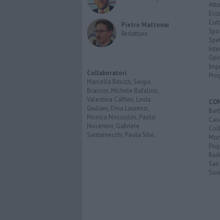
Attu
Eco
Cult
Pietro Mattonai
Spo
Redattore
Spet
Inte
Opi
Imp
Collaboratori
Pro
Marcella Bitozzi, Sergio
Braccini, Michele Bufalino,
Valentina Caffieri, Linda
CO
Giuliani, Dina Laurenzi,
Bar
Monica Nocciolini, Paolo
Cas
Nocentini, Gabriele
Coll
Santarnecchi, Paola Silvi.
Mon
Pog
Rad
San
Sovi