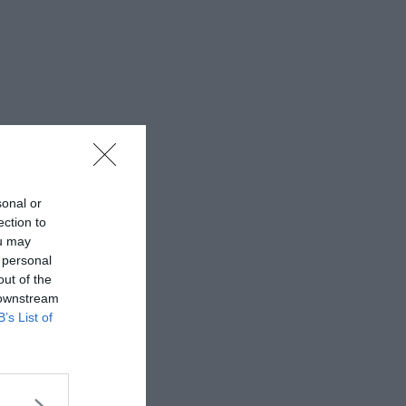
sonal or
ection to
ou may
 personal
out of the
 downstream
B’s List of