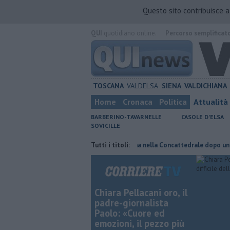
Questo sito contribuisce 
QUI
quotidiano online.
Percorso semplificat
TOSCANA
VALDELSA
SIENA
VALDICHIANA
Home
Cronaca
Politica
Attualità
BARBERINO-TAVARNELLE
CASOLE D'ELSA
SOVICILLE
ta di fuoco
Pagina miniata torna nella Concattedrale dopo un secolo
Tutti i titoli:
Chiara Pellacani oro, il
padre-giornalista
Paolo: «Cuore ed
emozioni, il pezzo più