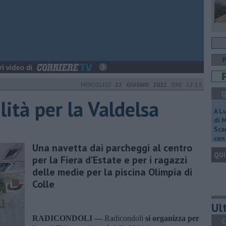
MERCOLEDÌ
22 GIUGNO 2022
ORE 12:13
Q
ità per la Valdelsa
A L
di 
Scar
con 
Una navetta dai parcheggi al centro
QUI
per la Fiera d’Estate e per i ragazzi
delle medie per la piscina Olimpia di
Colle
Ult
RADICONDOLI —
Radicondoli
si organizza per
C