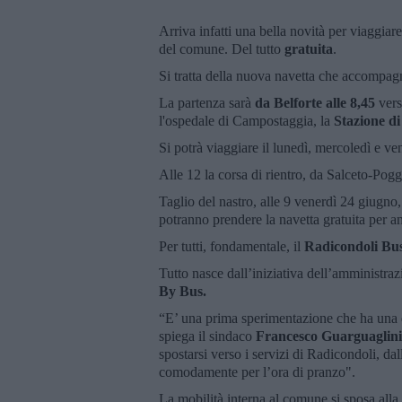
Arriva infatti una bella novità per viaggia
del comune. Del tutto
gratuita
.
Si tratta della nuova navetta che accompagner
La partenza sarà
da Belforte alle 8,45
vers
l'ospedale di Campostaggia, la
Stazione di
Si potrà viaggiare il lunedì, mercoledì e ve
Alle 12 la corsa di rientro, da Salceto-Pog
Taglio del nastro, alle 9 venerdì 24 giugno
potranno prendere la navetta gratuita per an
Per tutti, fondamentale, il
Radicondoli Bus
Tutto nasce dall’iniziativa dell’amministr
By Bus.
“E’ una prima sperimentazione che ha una d
spiega il sindaco
Francesco Guarguaglini
spostarsi verso i servizi di Radicondoli, dal
comodamente per l’ora di pranzo".
La mobilità interna al comune si sposa alla