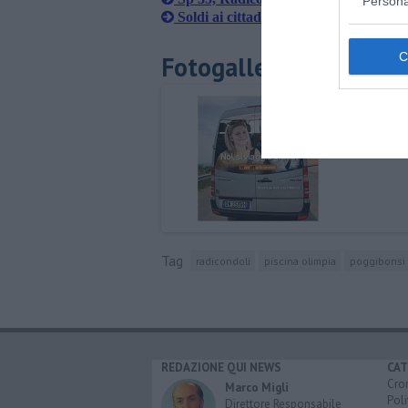
Persona
Soldi ai cittadini per le spese di viaggi
Fotogallery
Tag
radicondoli
piscina olimpia
poggibonsi
REDAZIONE QUI NEWS
CAT
Cro
Marco Migli
Poli
Direttore Responsabile