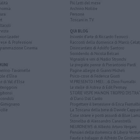
alità
Più Letti del mese
nomia
Archivio Notizie
ura
Persone
rt
Toscani in TV
tacoli
rviste
QUI BLOG
nion Leader
Incontri d'arte di Riccardo Ferrucci
rese & Professioni
Racconti della domenica di Marco Celat
grammazione Cinema
Disincantato di Adolfo Santoro
Sorridendo di Nicola Belcari
Vignaioli e vini di Nadio Stronchi
MUNI
Le pregiate penne di Pierantonio Pardi
berino-Tavarnelle
Pagine allegre di Gianni Micheli
ole d'Elsa
Psico-cose di Federica Giusti
e di Val d'Elsa
VI PRESENTO I MIEI... di Dino Fiumalbi
teriggioni
Le stelle di Astrea di Edit Permay
gibonsi
STORIE VISPE MA NON TROPPO DISTR
icondoli
di Dario Dal Canto
 Gimignano
Progettare il benessere di Erica Fiumalbi
cille
La Toscana della birra di Davide Cappan
Cose strane e posti assurdi di Blue Lam
Storielba di Alessandro Canestrelli
NEURONEWS di Alberto Arturo Vergani
Pensieri della domenica di Libero Ventur
Fauda e balagan di Alfredo De Girolam