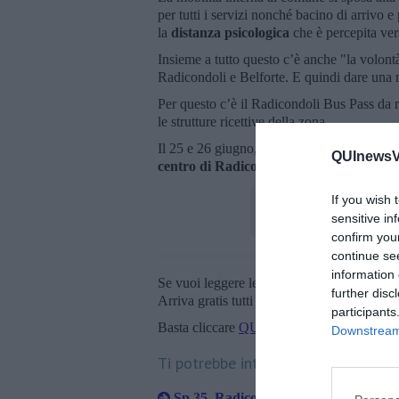
per tutti i servizi nonché bacino di arrivo e
la
distanza psicologica
che è percepita ve
Insieme a tutto questo c’è anche "la volontà d
Radicondoli e Belforte. E quindi dare una ris
Per questo c’è il Radicondoli Bus Pass da ri
le strutture ricettive della zona.
Il 25 e 26 giugno, in occasione della
Fiera
QUInewsVa
centro di Radicondoli e viceversa
per acc
If you wish 
sensitive in
confirm you
continue se
information 
Se vuoi leggere le notizie principali della T
further disc
Arriva gratis tutti i giorni alle 20:00 dirett
participants
Basta cliccare
QUI
Downstream 
Ti potrebbe interessare anche:
Sp 35, Radicondoli dice basta