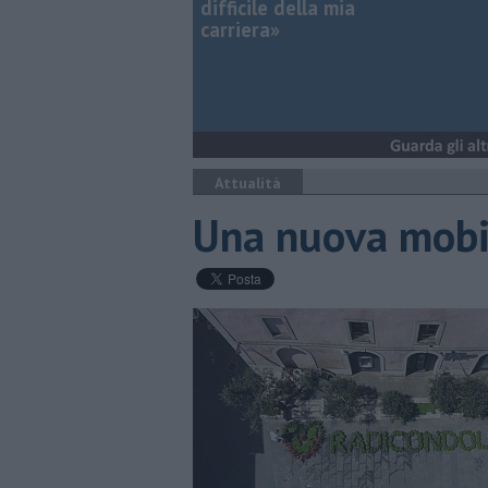
difficile della mia
carriera»
Attualità
Una nuova mobil