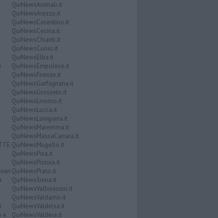
QuiNewsAnimali.it
QuiNewsArezzo.it
QuiNewsCasentino.it
QuiNewsCecina.it
QuiNewsChianti.it
QuiNewsCuoio.it
QuiNewsElba.it
i
QuiNewsEmpolese.it
QuiNewsFirenze.it
QuiNewsGarfagnana.it
QuiNewsGrosseto.it
QuiNewsLivorno.it
QuiNewsLucca.it
QuiNewsLunigiana.it
QuiNewsMaremma.it
QuiNewsMassaCarrara.it
ATTE
QuiNewsMugello.it
QuiNewsPisa.it
QuiNewsPistoia.it
nari
QuiNewsPrato.it
a
QuiNewsSiena.it
QuiNewsValbisenzio.it
QuiNewsValdarno.it
i
QuiNewsValdelsa.it
o e
QuiNewsValdera.it