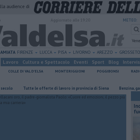
alla audience di
o
Aggiornato alle 19:20
METEO:
Vene
AMIATA
FIRENZE
LUCCA
PISA
LIVORNO
AREZZO
GROSSET
Lavoro
Cultura e Spettacolo
Eventi
Sport
Blog
Intervi
COLLE DI VAL D'ELSA
MONTERIGGIONI
POGGIBONSI
RADI
​Tutte le offerte di lavoro in provincia di Siena
​Benzina, gasolio, gp
In
fu