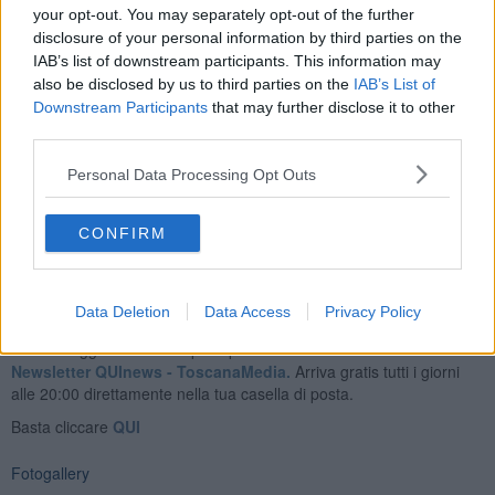
più il luogo.
your opt-out. You may separately opt-out of the further
disclosure of your personal information by third parties on the
IAB’s list of downstream participants. This information may
also be disclosed by us to third parties on the
IAB’s List of
Downstream Participants
that may further disclose it to other
E' attraverso i social che
annuncia la prossima riapertura,
third parties.
aggiungendo che anche il
torrione "Mangiapecore"
restaurato lo
scorso anno, sarà oggetto di un intervento simile. Anche qua sarà
Personal Data Processing Opt Outs
valorizzato il percorso ai piedi de baluardo offrendo un nuovo
percorso alla scoperta di San Gimignano.
CONFIRM
Data Deletion
Data Access
Privacy Policy
Se vuoi leggere le notizie principali della Toscana iscriviti alla
Newsletter QUInews - ToscanaMedia.
Arriva gratis tutti i giorni
alle 20:00 direttamente nella tua casella di posta.
Basta cliccare
QUI
Fotogallery