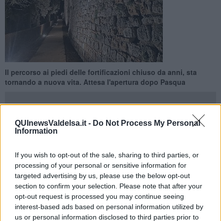
Il percorso ai piedi delle fortificazioni chiuso da anni, sta
tornando a nuova vita. Attesa l'apertura dopo Pasqua
QUInewsValdelsa.it -
Do Not Process My Personal
Information
SAN GIMIGNANO —
Si tratta di uno dei luoghi più romantici del
borgo luogo per anni di baci proibiti e incontri d'innamorati che
If you wish to opt-out of the sale, sharing to third parties, or
restano affascinati dal panorama che vi si può godere.
processing of your personal or sensitive information for
targeted advertising by us, please use the below opt-out
Dopo quasi un decennio di stop tra pochi giorni tutti visitatori e non
section to confirm your selection. Please note that after your
potranno tornare a godere del paesaggio e della
suggestione
opt-out request is processed you may continue seeing
lungo il camminamento ai piedi delle mura.
Il sindaco Marrucci
interest-based ads based on personal information utilized by
annuncia su Facebook la soddisfazione di aver assistito ieri alla
us or personal information disclosed to third parties prior to
prova dell'impianto di illuminazione notturna che valorizza ancora di