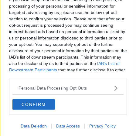
perquisizioni domiciliari delegate dalla Procura a Foiano della
processing of your personal or sensitive information for
Chiana (Ar) e Monteroni d’Arbia
per la ricerca di sostanze
targeted advertising by us, please use the below opt-out
stupefacenti. Nel primo caso il cane dell’Arma, Batman, in servizio
section to confirm your selection. Please note that after your
al Nucleo Cinofili si è diretto immediatamente in cucina indicando
opt-out request is processed you may continue seeing
con insistenza un armadietto, al cui interno i militari hanno trovato
interest-based ads based on personal information utilized by
circa 16 grammi di sostanza stupefacente tipo “cocaina”
già
us or personal information disclosed to third parties prior to
suddivisa in dosi e medicinali usati, solitamente, per il taglio delle
your opt-out. You may separately opt-out of the further
sostanze. Contemporaneamente,
a Monteroni d’Arbia, all’arrivo
disclosure of your personal information by third parties on the
dei militari in casa, l’indagato ha consegnato spontaneamente
IAB’s list of downstream participants. This information may
lo stupefacente in suo possesso.
Ma i Carabinieri, in una
also be disclosed by us to third parties on the
IAB’s List of
pertinenza della proprietà, hanno trovato
una serra artigianale per
Downstream Participants
that may further disclose it to other
la produzione di “marijuana”, con cinque piante dell’altezza di
third parties.
un metro, nonché, 500 gr di infiorescenze di cannabis.
Personal Data Processing Opt Outs
CONFIRM
L’attività si è conclusa con il sequestro complessivo di
18 grammi di
cocaina,20 di hashish, 70 gr di marijuana, 5 piante di
cannabis,
circa
500 grammi di inflorescenze, due bilancini
elettronici di precisione
e materiale per il confezionamento dello
Data Deletion
Data Access
Privacy Policy
stupefacente. I
due uomini sono stati denunciati in stato di