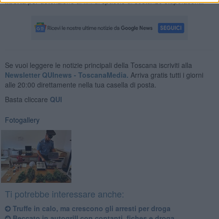
libertà
per detenzione ai fini di spaccio di sostanze stupefacenti.
Se vuoi leggere le notizie principali della Toscana iscriviti alla
Newsletter QUInews - ToscanaMedia.
Arriva gratis tutti i giorni
alle 20:00 direttamente nella tua casella di posta.
Basta cliccare
QUI
Fotogallery
Ti potrebbe interessare anche:
Truffe in calo, ma crescono gli arresti per droga
Beccato in autogrill con contanti, fiches e droga