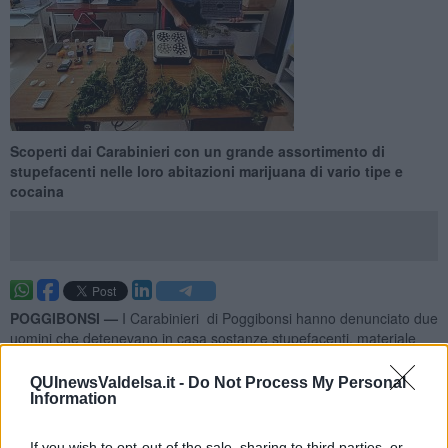
Scoperti dai Carabinieri con un grande assortimento di
stupefacenti nelle loro abitazioni marijuana di vario tipe e
cocaina
POGGIBONSI —
I Carabinieri di Poggibonsi hanno denunciato due
uomini che detenevano in casa sostanze stupefacenti, materiale
per il confezionamento delle stesse e una serra artigianale per la
produzione di piante di marijuana.
QUInewsValdelsa.it -
Do Not Process My Personal
Information
I Carabinieri valdelsani, in collaborazione con il Nucleo Carabinieri
Ispettorato del Lavoro di Siena ed il Nucleo Cinofili di Firenze, e con
l’aiuto delle locali Stazioni Carabinieri, hanno effettuato
If you wish to opt-out of the sale, sharing to third parties, or