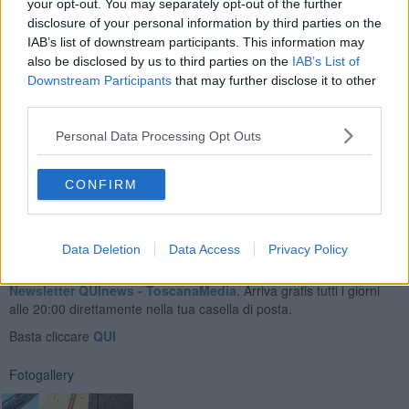
your opt-out. You may separately opt-out of the further
raggiungere i lati dove non è possibile il passaggio carrabile del
disclosure of your personal information by third parties on the
mezzo aereo.
IAB’s list of downstream participants. This information may
also be disclosed by us to third parties on the
IAB’s List of
Downstream Participants
that may further disclose it to other
third parties.
Si riporta anche un intervento effettuato
per un telo da cantiere
divelto a Monteroni
, un
albero caduto su un tetto della scuola
Personal Data Processing Opt Outs
Mattioli a Siena
senza provocare particolari danni all’edificio.
CONFIRM
Data Deletion
Data Access
Privacy Policy
Se vuoi leggere le notizie principali della Toscana iscriviti alla
Newsletter QUInews - ToscanaMedia.
Arriva gratis tutti i giorni
alle 20:00 direttamente nella tua casella di posta.
Basta cliccare
QUI
Fotogallery