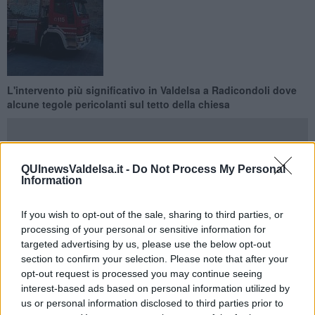
L'intervento più significativo in Valdelsa a Radicondoli dove
alcune tegole pericolanti sul tetto della chiesa
QUInewsValdelsa.it -
Do Not Process My Personal
Information
SIENA E PROVINCIA —
I Vigili del fuoco del
comando di Siena
,
sono intervenuti dalle ore 9,15 di questa mattina, per interventi
If you wish to opt-out of the sale, sharing to third parties, or
derivanti dal maltempo, per rami, tegole, alberi pericolanti per un
processing of your personal or sensitive information for
totale di 33 interventi
effettuati e 11 in attesa dato aggiornato alle
targeted advertising by us, please use the below opt-out
ore 19
section to confirm your selection. Please note that after your
Si segnala l’intervento sul tetto della
chiesa di San Girolamo a
opt-out request is processed you may continue seeing
Radicondoli,
per la messa in sicurezza di tegole pericolanti, dove
interest-based ads based on personal information utilized by
è stata necessario l’intervento del personale SAF (Speleo Alpino
us or personal information disclosed to third parties prior to
Fluviale) per il lavoro su corda ancorato all'autoscala, per