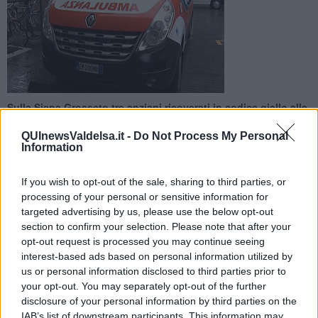
Sulla Siena Grosseto tre anziani ricoverati in codice giallo alle
Scotte dopo essere finiti fuori strada
QUInewsValdelsa.it -
Do Not Process My Personal
Information
If you wish to opt-out of the sale, sharing to third parties, or
processing of your personal or sensitive information for
SOVICILLE —
Intervento del 118 dell'Asl Toscana sud est, attivato
targeted advertising by us, please use the below opt-out
alle 15.55, per un incidente stradale occorso a un'auto sulla Ss 223
section to confirm your selection. Please note that after your
nel
Comune di Sovicille
.
opt-out request is processed you may continue seeing
interest-based ads based on personal information utilized by
Un
67enne, un 71enne e un 70enne
sono stati trasportati in
us or personal information disclosed to third parties prior to
codice giallo alle Scotte.
your opt-out. You may separately opt-out of the further
disclosure of your personal information by third parties on the
IAB’s list of downstream participants. This information may