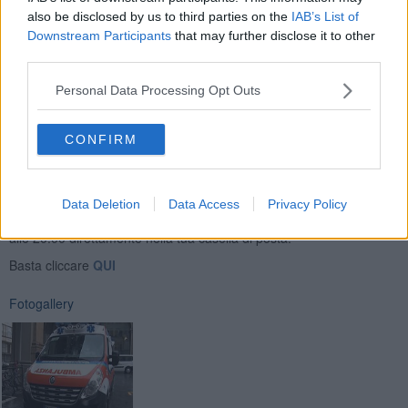
also be disclosed by us to third parties on the
IAB’s List of
Sul posto sono intervenuti l'automedica di Siena, l'ambulanza della
Downstream Participants
that may further disclose it to other
Misericordia di Siena, l'ambulanza della Misericordia di Taverne
third parties.
d'Arbia, l'ambulanza della Pubblica assistenza di San Rocco a Pilli e
i Carabinieri.
Personal Data Processing Opt Outs
CONFIRM
Se vuoi leggere le notizie principali della Toscana iscriviti alla
Data Deletion
Data Access
Privacy Policy
Newsletter QUInews - ToscanaMedia.
Arriva gratis tutti i giorni
alle 20:00 direttamente nella tua casella di posta.
Basta cliccare
QUI
Fotogallery