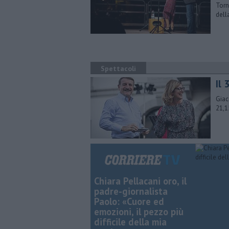
Torn
dell
Spettacoli
Il 
Giac
21,1
Chiara Pellacani oro, il
padre-giornalista
Paolo: «Cuore ed
emozioni, il pezzo più
difficile della mia