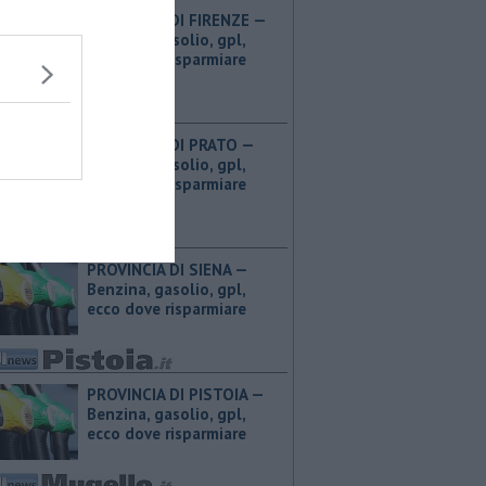
PROVINCIA DI FIRENZE — ​
Benzina, gasolio, gpl,
ecco dove risparmiare
PROVINCIA DI PRATO — ​
Benzina, gasolio, gpl,
ecco dove risparmiare
PROVINCIA DI SIENA — ​
Benzina, gasolio, gpl,
ecco dove risparmiare
PROVINCIA DI PISTOIA — ​
Benzina, gasolio, gpl,
ecco dove risparmiare