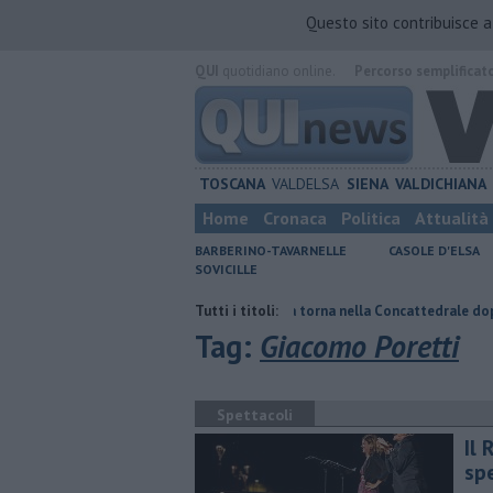
Questo sito contribuisce 
QUI
quotidiano online.
Percorso semplificat
TOSCANA
VALDELSA
SIENA
VALDICHIANA
Home
Cronaca
Politica
Attualità
BARBERINO-TAVARNELLE
CASOLE D'ELSA
SOVICILLE
ornata di fuoco
Pagina miniata torna nella Concattedrale dopo un seco
Tutti i titoli:
Tag:
Giacomo Poretti
Spettacoli
Il 
sp