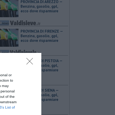
PROVINCIA DI AREZZO — ​
Benzina, gasolio, gpl,
ecco dove risparmiare
PROVINCIA DI FIRENZE — ​
Benzina, gasolio, gpl,
ecco dove risparmiare
PROVINCIA DI PISTOIA — ​
Benzina, gasolio, gpl,
ecco dove risparmiare
sonal or
ection to
ou may
PROVINCIA DI SIENA — ​
 personal
Benzina, gasolio, gpl,
out of the
ecco dove risparmiare
 downstream
B’s List of