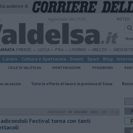
alla audience di
o
Aggiornato alle 19:20
METEO:
Vene
AMIATA
FIRENZE
LUCCA
PISA
LIVORNO
AREZZO
GROSSET
Lavoro
Cultura e Spettacolo
Eventi
Sport
Blog
Intervi
COLLE DI VAL D'ELSA
MONTERIGGIONI
POGGIBONSI
RADI
lo
​Tutte le offerte di lavoro in provincia di Siena
​Benzina, gasolio
MERCOLEDÌ
28 GIUGNO 2023
ORE 12:14
Radicondoli Festival torna con tanti
ettacoli
Q