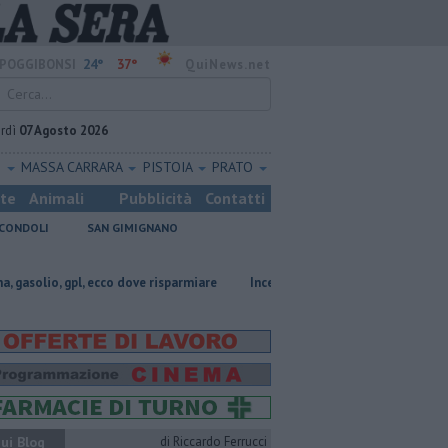
24°
37°
POGGIBONSI
QuiNews.net
rdì
07 Agosto 2026
O
MASSA CARRARA
PISTOIA
PRATO
ste
Animali
Pubblicità
Contatti
CONDOLI
SAN GIMIGNANO
, gpl, ecco dove risparmiare
Incendi nei boschi, un'altra giornata di fuoc
ui Blog
di Riccardo Ferrucci