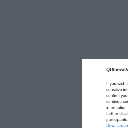
QUInewsVa
If you wish 
sensitive in
confirm you
continue se
information 
further disc
participants
Downstream 