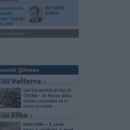
INCONTRI
ucca la mostra
D'ARTE
Marcello
selli “Dialoghi
la città"
Condoglianze
etwork QUInews
CASTELNUOVO DI VAL DI
CECINA — Al Museo della
Civiltà contadina va in
scena la storia
MARCIANA — Il caldo
porta il cinghiale al mare