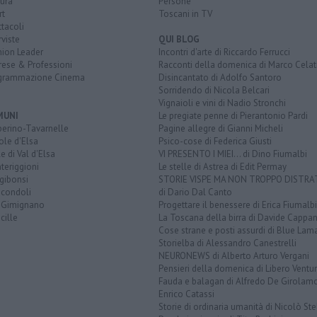
ura
Persone
rt
Toscani in TV
tacoli
rviste
QUI BLOG
nion Leader
Incontri d'arte di Riccardo Ferrucci
rese & Professioni
Racconti della domenica di Marco Celat
grammazione Cinema
Disincantato di Adolfo Santoro
Sorridendo di Nicola Belcari
Vignaioli e vini di Nadio Stronchi
MUNI
Le pregiate penne di Pierantonio Pardi
berino-Tavarnelle
Pagine allegre di Gianni Micheli
ole d'Elsa
Psico-cose di Federica Giusti
e di Val d'Elsa
VI PRESENTO I MIEI... di Dino Fiumalbi
teriggioni
Le stelle di Astrea di Edit Permay
gibonsi
STORIE VISPE MA NON TROPPO DISTR
icondoli
di Dario Dal Canto
 Gimignano
Progettare il benessere di Erica Fiumalbi
cille
La Toscana della birra di Davide Cappan
Cose strane e posti assurdi di Blue Lam
Storielba di Alessandro Canestrelli
NEURONEWS di Alberto Arturo Vergani
Pensieri della domenica di Libero Ventur
Fauda e balagan di Alfredo De Girolam
Enrico Catassi
Storie di ordinaria umanità di Nicolò Ste