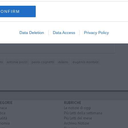
CONFIRM
Data Deletion
Data Access
Privacy Policy
ni
antonia pozzi
paolo cognetti
milano
eugenio montale
EGORIE
RUBRICHE
naca
Le notizie di oggi
tica
Più Letti della settimana
alità
Più Letti del mese
nomia
Archivio Notizie