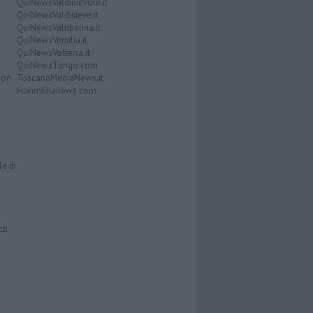
QuiNewsValdinievole.it
QuiNewsValdisieve.it
QuiNewsValtiberina.it
QuiNewsVersilia.it
QuiNewsVolterra.it
QuiNewsTango.com
Don
ToscanaMediaNews.it
Fiorentinanews.com
le di
zzi