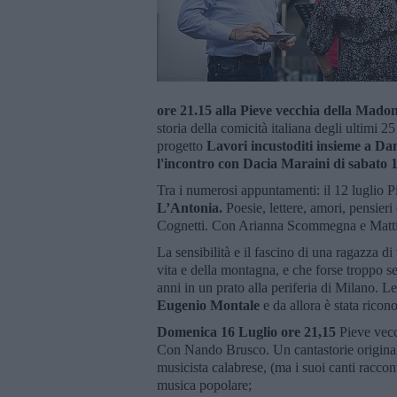
ore 21.15 alla Pieve vecchia della Mad
storia della comicità italiana degli ultimi 2
progetto
Lavori incustoditi insieme a Dan
l'incontro con Dacia Maraini di sabato 1
Tra i numerosi appuntamenti: il 12 luglio
L’Antonia.
Poesie, lettere, amori, pensieri
Cognetti. Con Arianna Scommegna e Mattia
La sensibilità e il fascino di una ragazza di
vita e della montagna, e che forse troppo se
anni in un prato alla periferia di Milano. L
Eugenio Montale
e da allora è stata ricon
Domenica 16 Luglio ore 21,15
Pieve vec
Con Nando Brusco. Un cantastorie originale
musicista calabrese, (ma i suoi canti racco
musica popolare;