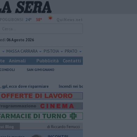
24°
38°
POGGIBONSI
QuiNews.net
vedì
06 Agosto 2026
O
MASSA CARRARA
PISTOIA
PRATO
ste
Animali
Pubblicità
Contatti
CONDOLI
SAN GIMIGNANO
co dove risparmiare
Incendi nei boschi, un'altra giornata di fuoco
Pa
ui Blog
di Riccardo Ferrucci
INCONTRI