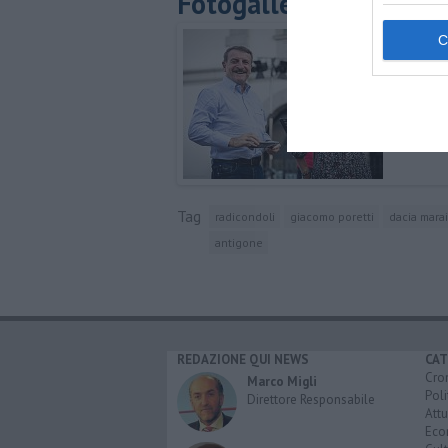
Fotogallery
Tag
radicondoli
giacomo poretti
dacia marai
antigone
REDAZIONE QUI NEWS
CAT
Cro
Marco Migli
Poli
Direttore Responsabile
Attu
Eco