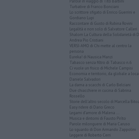
Parole in viaggio di Tito Barbini
Turbative di Franco Bonciani
Lo scrittore sfigato di Enrico Guerrini e
Gordiano Lupi
Raccontare di Gusto di Rubina Rovini
Legalità e non solo di Salvatore Calleri
Shalom La Cultura della Solidarietà di 
Andrea Pio Cristiani
VERSI-AMO di Chi mette al centro la
persona
Eureka! di Nausica Manzi
Tabasco senza filtro di Tabasco n.6
Ci vuole un fisico di Michele Campisi
Economia e territorio, da globale a loca
Daniele Salvadori
La dama a scacchi di Carlo Belciani
Due chiacchiere in cucina di Sabrina
Rossello
Storie dell'altro secolo di Marcella Bito
Easy ridere di Dario Greco
Legami d'amore di Malena ...
Musica e dintorni di Fausto Pirìto
Parole milonguere di Maria Caruso
Lo sguardo di Don Armando Zappolini
Leggere di Roberto Cerri