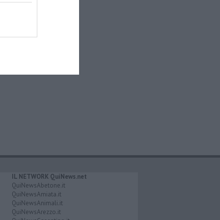
IL NETWORK QuiNews.net
QuiNewsAbetone.it
QuiNewsAmiata.it
QuiNewsAnimali.it
QuiNewsArezzo.it