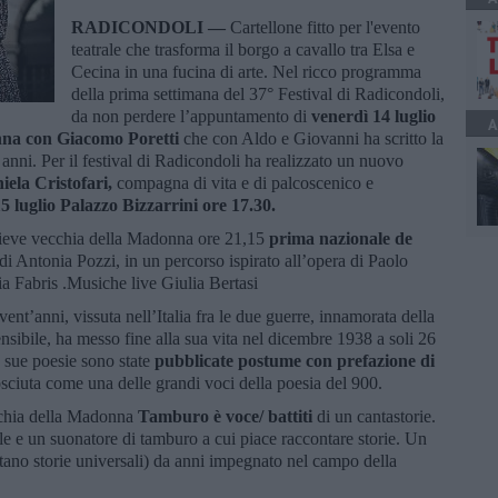
RADICONDOLI —
Cartellone fitto per l'evento
teatrale che trasforma il borgo a cavallo tra Elsa e
Cecina in una fucina di arte. Nel ricco programma
della prima settimana del 37° Festival di Radicondoli,
da non perdere l’appuntamento di
venerdì 14 luglio
A
onna con Giacomo Poretti
che con Aldo e Giovanni ha scritto la
5 anni. Per il festival di Radicondoli ha realizzato un nuovo
iela Cristofari,
compagna di vita e di palcoscenico e
5 luglio Palazzo Bizzarrini ore 17.30.
 Pieve vecchia della Madonna ore 21,15
prima nazionale de
 di Antonia Pozzi, in un percorso ispirato all’opera di Paolo
 Fabris .Musiche live Giulia Bertasi
 vent’anni, vissuta nell’Italia fra le due guerre, innamorata della
nsibile, ha messo fine alla sua vita nel dicembre 1938 a soli 26
e sue poesie sono state
pubblicate postume con prefazione di
osciuta come una delle grandi voci della poesia del 900.
chia della Madonna
Tamburo è voce/ battiti
di un cantastorie.
 e un suonatore di tamburo a cui piace raccontare storie. Un
ntano storie universali) da anni impegnato nel campo della