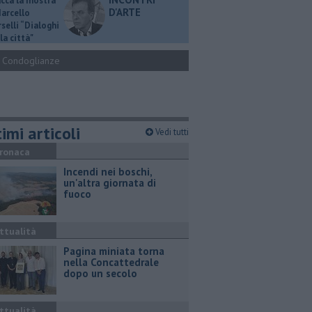
ucca la mostra
D'ARTE
Marcello
selli “Dialoghi
la città"
Condoglianze
imi articoli
Vedi tutti
ronaca
Incendi nei boschi,
un'altra giornata di
fuoco
ttualità
Pagina miniata torna
nella Concattedrale
dopo un secolo
ttualità