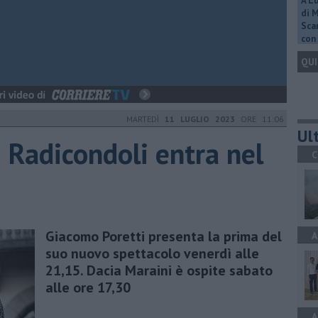
A L
di 
Scar
con 
QUI
MARTEDÌ
11 LUGLIO 2023
ORE 11:06
Ult
di Radicondoli entra nel
C
Giacomo Poretti presenta la prima del
A
suo nuovo spettacolo venerdì alle
21,15. Dacia Maraini è ospite sabato
alle ore 17,30
A