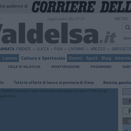
alla audience di
o
Aggiornato alle 19:20
METEO:
Gio
AMIATA
FIRENZE
LUCCA
PISA
LIVORNO
AREZZO
GROSSET
Lavoro
Cultura e Spettacolo
Eventi
Sport
Blog
Intervi
COLLE DI VAL D'ELSA
MONTERIGGIONI
POGGIBONSI
RADI
Tutte le offerte di lavoro in provincia di Siena
​Benzina, gasolio, gpl, ec
Q