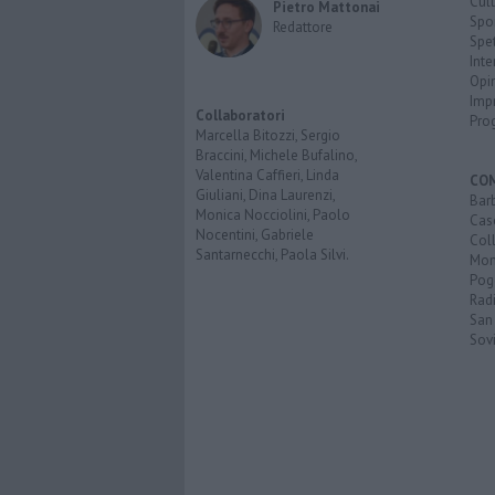
Cult
Pietro Mattonai
Spo
Redattore
Spet
Inte
Opi
Imp
Collaboratori
Pro
Marcella Bitozzi, Sergio
Braccini, Michele Bufalino,
Valentina Caffieri, Linda
CO
Giuliani, Dina Laurenzi,
Bar
Monica Nocciolini, Paolo
Cas
Nocentini, Gabriele
Coll
Santarnecchi, Paola Silvi.
Mon
Pog
Rad
San
Sovi