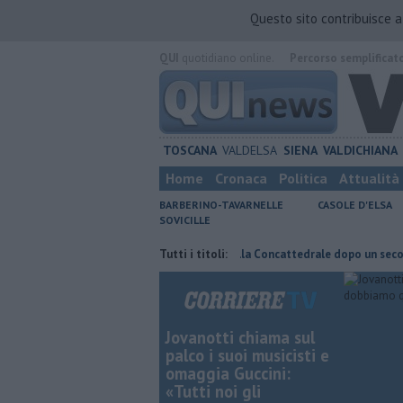
Questo sito contribuisce 
QUI
quotidiano online.
Percorso semplificat
TOSCANA
VALDELSA
SIENA
VALDICHIANA
Home
Cronaca
Politica
Attualità
BARBERINO-TAVARNELLE
CASOLE D'ELSA
SOVICILLE
 fuoco
Pagina miniata torna nella Concattedrale dopo un secolo
Tutti i titoli:
​
Jovanotti chiama sul
palco i suoi musicisti e
omaggia Guccini:
«Tutti noi gli