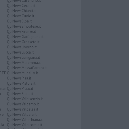
QuiNewsCasentino.it
QuiNewsCecina.it
QuiNewsChianti.it
QuiNewsCuoio.it
QuiNewsElba.it
i
QuiNewsEmpolese.it
QuiNewsFirenze.it
QuiNewsGarfagnana.it
QuiNewsGrosseto.it
QuiNewsLivorno.it
QuiNewsLucca.it
QuiNewsLunigiana.it
QuiNewsMaremma.it
QuiNewsMassaCarrara.it
ATTE
QuiNewsMugello.it
QuiNewsPisa.it
QuiNewsPistoia.it
nari
QuiNewsPrato.it
a
QuiNewsSiena.it
QuiNewsValbisenzio.it
QuiNewsValdarno.it
i
QuiNewsValdelsa.it
o e
QuiNewsValdera.it
QuiNewsValdichiana.it
lla
QuiNewsValdicornia.it