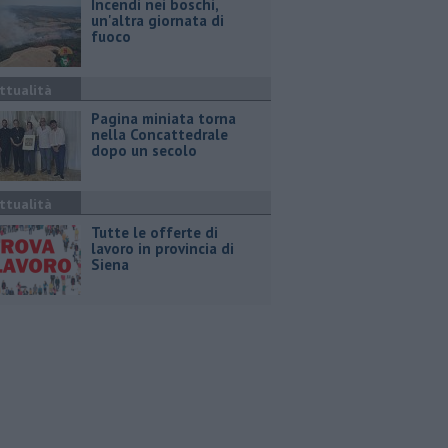
Incendi nei boschi,
un'altra giornata di
fuoco
ttualità
Pagina miniata torna
nella Concattedrale
dopo un secolo
ttualità
​Tutte le offerte di
lavoro in provincia di
Siena