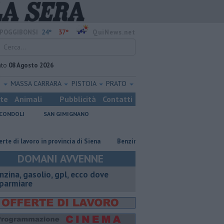
24°
37°
POGGIBONSI
QuiNews.net
ato
08 Agosto 2026
O
MASSA CARRARA
PISTOIA
PRATO
ste
Animali
Pubblicità
Contatti
CONDOLI
SAN GIMIGNANO
voro in provincia di Siena
​Benzina, gasolio, gpl, ecco dove risparmiare
DOMANI AVVENNE
enzina, gasolio, gpl, ecco dove
sparmiare