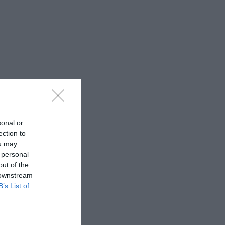
sonal or
ection to
ou may
 personal
out of the
 downstream
B’s List of