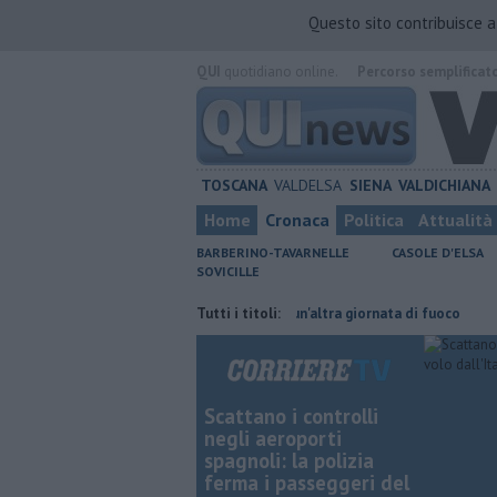
Questo sito contribuisce 
QUI
quotidiano online.
Percorso semplificat
TOSCANA
VALDELSA
SIENA
VALDICHIANA
Home
Cronaca
Politica
Attualità
BARBERINO-TAVARNELLE
CASOLE D'ELSA
SOVICILLE
risparmiare
Incendi nei boschi, un'altra giornata di fuoco
Tutti i titoli:
Pagina m
Scattano i controlli
negli aeroporti
spagnoli: la polizia
ferma i passeggeri del