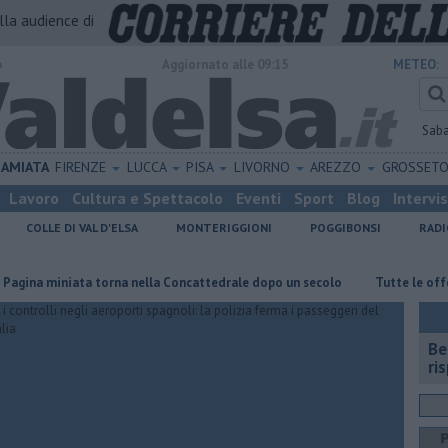
alla audience di
o
Aggiornato alle 09:15
METEO:
Sab
AMIATA
FIRENZE
LUCCA
PISA
LIVORNO
AREZZO
GROSSET
Lavoro
Cultura e Spettacolo
Eventi
Sport
Blog
Intervi
COLLE DI VAL D'ELSA
MONTERIGGIONI
POGGIBONSI
RADI
iniata torna nella Concattedrale dopo un secolo
​Tutte le offerte di la
​B
ri