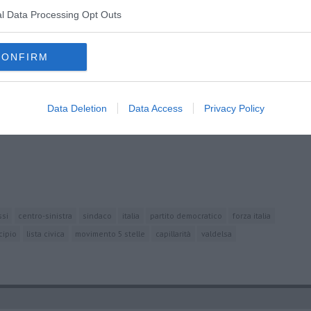
 la loro. Di sicuro, dalla prossima settimana, in molti casi
l Data Processing Opt Outs
litica della Valdelsa.
CONFIRM
Data Deletion
Data Access
Privacy Policy
oscana iscriviti alla
Newsletter QUInews - ToscanaMedia.
amente nella tua casella di posta.
si
centro-sinistra
sindaco
italia
partito democratico
forza italia
cipio
lista civica
movimento 5 stelle
capillarità
valdelsa