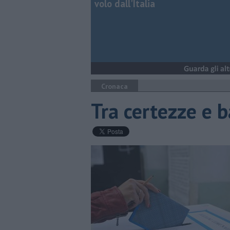
volo dall'Italia
Cronaca
Tra certezze e b