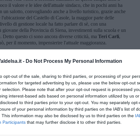
oco il valore e le idee dell'attuale sindaco, che in pochi anni ha
in un salotto, convogliando anche a livello turistico, grazie anche
 l'ubicazione del Castello di Casole, la maggior parte delle
livello di gestione locale ha fatto parlare di sè, con una
ù giovane della Provincia di Siena, investimenti sulla scuola e un
. Detto questo ci sono ancora diverse criticità, ma
Teri Carli
,
uò, per il momento, impensierire l'attuale maggioranza.
di
Colle
.
Paolo Canocchi
, sindaco di Colle ormai venti anni fa,
Comunale con la lista civica "Su Per Colle". Una lista civica
ldelsa.it -
Do Not Process My Personal Information
o di critiche, ma che ha basato la propria campagna elettorale su
zza. Bilancio comunale da rimettere a posto e cantiere
to opt-out of the sale, sharing to third parties, or processing of your per
è è proprio su questo punto che il Pd ha perso in questio ultimi
formation for targeted advertising by us, please use the below opt-out s
prenditoriale di recupero di quell'area non ha portato i frutti
l Partito Democratico proprio questo come il fallimento al culmine
r selection. Please note that after your opt-out request is processed y
 centro e la crisi economica di molti settori.
Miriana
eing interest-based ads based on personal information utilized by us or
trosinistra dopo la primarie, sta tentando il tutto per tutto per
disclosed to third parties prior to your opt-out. You may separately opt-
lpo di lana. Con
Roberto Galgani
, candidato per il Movimento 5
losure of your personal information by third parties on the IAB’s list of
odo, visto che in queste settimane ha lavorato con capillarità e
. This information may also be disclosed by us to third parties on the
IA
o ballottaggio è altissimo.
Participants
that may further disclose it to other third parties.
voto. Abbiamo volutamente preso in esame gli schieramenti o le
robabilità di vittoria, ma in tutti i Comuni ci sono altri candidati