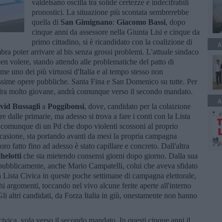
valdelsano oscilla tra solide certezze e indecifrabili
pronostici. La situazione più scontata sembrerebbe
quella di
San Gimignano
:
Giacomo Bassi
, dopo
cinque anni da assessore nella Giunta Lisi e cinque da
primo cittadino, si è ricandidato con la coalizione di
A
bra poter arrivare al bis senza grossi problemi. L'attuale sindaco
en volere, stando attendo alle problematiche del patto di
e uno dei più virtuosi d'Italia e al tempo stesso non
ssime opere pubbliche. Santa Fina e San Domenico su tutte. Per
ra molto giovane, andrà comunque verso il secondo mandato.
A
vid Bussagli
a
Poggibonsi
, dove, candidato per la colaizione
re dalle primarie, ma adesso si trova a fare i conti con la Lista
 comunque di un Pd che dopo violenti scossoni al proprio
ccasione, sta portando avanti da mesi la propria campagna
ro fatto fino ad adesso è stato capillare e concreto. Dall'altra
helotti
che sta mietendo consensi giorni dopo giorno. Dalla sua
 pubblicamente, anche Mario Campatelli, colui che aveva sfidato
a Lista Civica in queste poche settimane di campagna elettorale,
i argomenti, toccando nel vivo alcune ferite aperte all'interno
li altri candidati, da Forza Italia in giù, onestamente non hanno
a civica, vola verso il secondo mandato. In questi cinque anni il