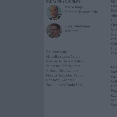
REDAZIONE QUI NEWS
CAT
Cro
Marco Migli
Poli
Direttore Responsabile
Attu
Eco
Cult
Pietro Mattonai
Spo
Redattore
Spet
Inte
Opi
Imp
Collaboratori
Pro
Marcella Bitozzi, Sergio
Braccini, Michele Bufalino,
Valentina Caffieri, Linda
CO
Giuliani, Dina Laurenzi,
Bar
Monica Nocciolini, Paolo
Cas
Nocentini, Gabriele
Coll
Santarnecchi, Paola Silvi.
Mon
Pog
Rad
San
Sovi