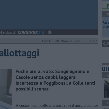
Q
​Un 
civ
MARTEDÌ
20 MAGGIO 2014
ORE 10:33
QUI
allottaggi
Ult
Poche ore al voto: Sangimignano e
A
Casole senza dubbi, leggera
incertezza a Poggibonsi, a Colle tanti
possibili scenari
C
A cinque giorni dalle amministrative il quadro politico