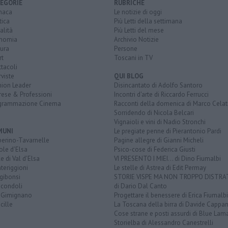
EGORIE
RUBRICHE
naca
Le notizie di oggi
tica
Più Letti della settimana
alità
Più Letti del mese
nomia
Archivio Notizie
ura
Persone
rt
Toscani in TV
tacoli
rviste
QUI BLOG
nion Leader
Disincantato di Adolfo Santoro
rese & Professioni
Incontri d'arte di Riccardo Ferrucci
grammazione Cinema
Racconti della domenica di Marco Celat
Sorridendo di Nicola Belcari
Vignaioli e vini di Nadio Stronchi
MUNI
Le pregiate penne di Pierantonio Pardi
berino-Tavarnelle
Pagine allegre di Gianni Micheli
ole d'Elsa
Psico-cose di Federica Giusti
e di Val d'Elsa
VI PRESENTO I MIEI... di Dino Fiumalbi
teriggioni
Le stelle di Astrea di Edit Permay
gibonsi
STORIE VISPE MA NON TROPPO DISTR
icondoli
di Dario Dal Canto
 Gimignano
Progettare il benessere di Erica Fiumalbi
cille
La Toscana della birra di Davide Cappan
Cose strane e posti assurdi di Blue Lam
Storielba di Alessandro Canestrelli