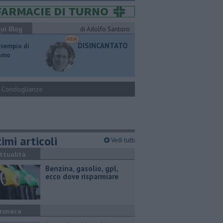
ui Blog
di Adolfo Santoro
DISINCANTATO
esempio di
ismo
Condoglianze
imi articoli
Vedi tutti
ttualità
​Benzina, gasolio, gpl,
ecco dove risparmiare
ronaca