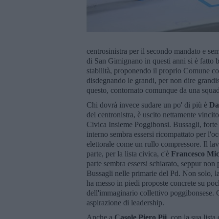
centrosinistra per il secondo mandato e sem
di San Gimignano in questi anni si è fatto b
stabilità, proponendo il proprio Comune com
disdegnando le grandi, per non dire grandi
questo, contornato comunque da una squad
Chi dovrà invece sudare un po' di più è
Da
del centronistra, è uscito nettamente vincito
Civica Insieme Poggibonsi. Bussagli, forte
interno sembra essersi ricompattato per l'o
elettorale come un rullo compressore. Il lavo
parte, per la lista civica, c'è
Francesco Mic
parte sembra essersi schiarato, seppur non
Bussagli nelle primarie del Pd. Non solo, l
ha messo in piedi proposte concrete su poch
dell'immaginario collettivo poggibonsese. G
aspirazione di leadership.
Anche a
Casole
Piero Pii
, con la sua list