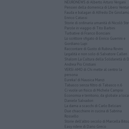
NEURONEWS di Alberto Arturo Vergani
Pensieri della domenica di Libero Ventur
Fauda e balagan di Alfredo De Girolam
Enrico Catassi
Storie di ordinaria umanità di Nicolò Ste
Parole in viaggio di Tito Barbini
Turbative di Franco Bonciani
Lo scrittore sfigato di Enrico Guerrini e
Gordiano Lupi
Raccontare di Gusto di Rubina Rovini
Legalità e non solo di Salvatore Calleri
Shalom La Cultura della Solidarietà di 
Andrea Pio Cristiani
VERSI-AMO di Chi mette al centro la
persona
Eureka! di Nausica Manzi
Tabasco senza filtro di Tabasco n.6
Ci vuole un fisico di Michele Campisi
Economia e territorio, da globale a loca
Daniele Salvadori
La dama a scacchi di Carlo Belciani
Due chiacchiere in cucina di Sabrina
Rossello
Storie dell'altro secolo di Marcella Bito
Easy ridere di Dario Greco