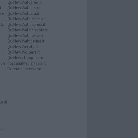
QuiNewsValdarno.it
i
QuiNewsValdelsa.it
o e
QuiNewsValdera.it
QuiNewsValdichiana.it
lla
QuiNewsValdicornia.it
QuiNewsValdinievole.it
QuiNewsValdisieve.it
QuiNewsValtiberina.it
QuiNewsVersilia.it
QuiNewsVolterra.it
QuiNewsTango.com
Don
ToscanaMediaNews.it
Fiorentinanews.com
le di
zzi