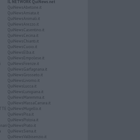
IL NETWORK QuiNews.net
QuiNewsAbetone.it
QuiNewsAmiata.it
QuiNewsAnimali.it
QuiNewsArezzo.it
QuiNewsCasentino.it
QuiNewsCecina.it
QuiNewsChianti.it
QuiNewsCuoio.it
QuiNewsElba.it
QuiNewsEmpolese.it
i
QuiNewsFirenze.it
QuiNewsGarfagnana.it
QuiNewsGrosseto.it
QuiNewsLivorno.it
QuiNewsLucca.it
QuiNewsLunigiana.it
QuiNewsMaremma.it
QuiNewsMassaCarrara.it
ATTE
QuiNewsMugello.it
QuiNewsPisa.it
QuiNewsPistoia.it
nari
QuiNewsPrato.it
a
QuiNewsSiena.it
QuiNewsValbisenzio.it