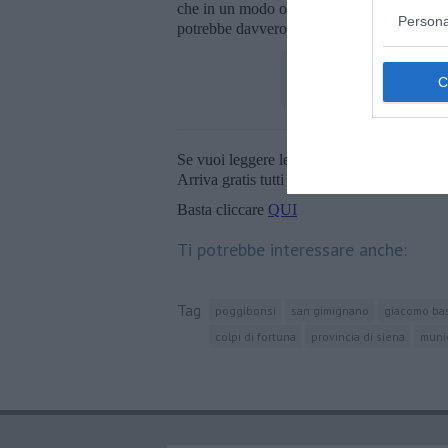
che in un modo o in un altro potrebbero dire
Persona
potrebbe davvero essere riscritta la storia po
Se vuoi leggere le notizie principali della T
Arriva gratis tutti i giorni alle 20:00 dirett
Basta cliccare
QUI
Ti potrebbe interessare anche:
Tag
poggibonsi
san gimignano
giacomo bas
colpi di fortuna
provincia di siena
muni