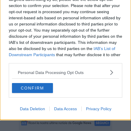
Ma non è l'unico progetto giunto a conclusione, un'opera simile è
section to confirm your selection. Please note that after your
stata completata nella frazione di Sambuca, dal cimitero della
opt-out request is processed you may continue seeing
frazione al Morrocco.
interest-based ads based on personal information utilized by
us or personal information disclosed to third parties prior to
your opt-out. You may separately opt-out of the further
disclosure of your personal information by third parties on the
L’assessore ai lavori pubblici Fontani
traccia un bilancio positivo
IAB’s list of downstream participants. This information may
degli interventi principali, che hanno richiesto una spesa
also be disclosed by us to third parties on the
IAB’s List of
complessiva superiore al milione di euro. "Una delle più rilevanti è
Downstream Participants
that may further disclose it to other
stata l’opera di riqualificazione che ha interessato la viabilità e il
third parties.
centro storico di Tavarnelle - aggiunge - è stato effettuato il
rifacimento complessivo del sistema fognario e dell’acquedotto che
Personal Data Processing Opt Outs
ha previsto anche la realizzazione di nuove caditoie, quintuplicate
nel numero rispetto alla situazione originaria".
CONFIRM
Cantieri importanti che migliorano il complesso della rete idrica
locale, migliorandone il servizio e pure l'ambiente. Una
corretta
gestione delle fognature
impedisce sversamenti in fiumi e torrenti
del territorio, un beneficio significativo per tutto l'ambiente.
Data Deletion
Data Access
Privacy Policy