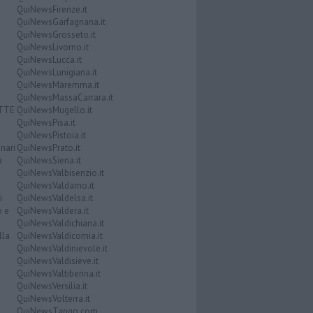
QuiNewsFirenze.it
QuiNewsGarfagnana.it
QuiNewsGrosseto.it
QuiNewsLivorno.it
QuiNewsLucca.it
QuiNewsLunigiana.it
QuiNewsMaremma.it
QuiNewsMassaCarrara.it
ATTE
QuiNewsMugello.it
QuiNewsPisa.it
QuiNewsPistoia.it
nari
QuiNewsPrato.it
a
QuiNewsSiena.it
QuiNewsValbisenzio.it
QuiNewsValdarno.it
i
QuiNewsValdelsa.it
o e
QuiNewsValdera.it
QuiNewsValdichiana.it
lla
QuiNewsValdicornia.it
QuiNewsValdinievole.it
QuiNewsValdisieve.it
QuiNewsValtiberina.it
QuiNewsVersilia.it
QuiNewsVolterra.it
QuiNewsTango.com