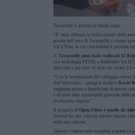
Tavarnelle è arrivata la banda larga.
“E’ stata ultimata la realizzazione della nuo
posata nell’area di Tavarnelle; e stanno pro
Val d’Elsa, la cui conclusione è prevista e
A
Tavarnelle sono stati realizzati 42 Km
con tecnologia FTTH; a Barberino Val D’Els
fibra ottica per oltre 45 Km che vedrà 232
“Con le terminazioni del cablaggio estese fi
dall’intervento – spiega il sindaco
David Ba
raggiunta prima e beneficiare di servizi com
e di tante altre opportunità generate dalla 
rivoluzione digitale”.
Il progetto di
Open Fiber è quello di coll
internet ha una velocità minore rispetto all
nelle aree interne.
Quando l’opera sarà completa si potrà scegl