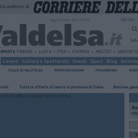
alla audience di
o
Aggiornato alle 19:20
METEO:
Sab
AMIATA
FIRENZE
LUCCA
PISA
LIVORNO
AREZZO
GROSSET
Lavoro
Cultura e Spettacolo
Eventi
Sport
Blog
Intervi
COLLE DI VAL D'ELSA
MONTERIGGIONI
POGGIBONSI
RADI
​Tutte le offerte di lavoro in provincia di Siena
​Benzina, gasolio, gpl,
​B
ri