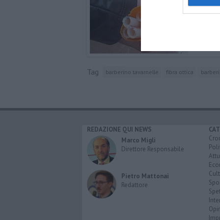
Tag
barberino tavarnelle
fibra ottica
barberi
REDAZIONE QUI NEWS
CAT
Cro
Marco Migli
Poli
Direttore Responsabile
Attu
Eco
Cult
Pietro Mattonai
Spo
Redattore
Spet
Inte
Opi
Imp