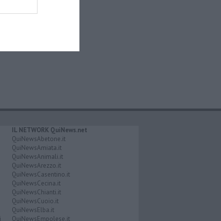
IL NETWORK QuiNews.net
QuiNewsAbetone.it
QuiNewsAmiata.it
QuiNewsAnimali.it
QuiNewsArezzo.it
QuiNewsCasentino.it
QuiNewsCecina.it
QuiNewsChianti.it
QuiNewsCuoio.it
QuiNewsElba.it
i
QuiNewsEmpolese.it