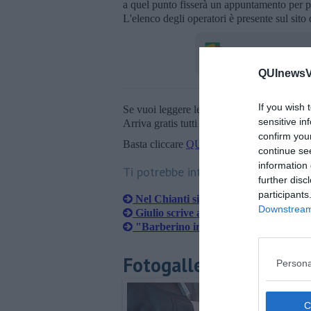
a quel punto fisserà un appuntamento per por
L'elenco degli operatori è presente sul sito
QUInewsVa
If you wish 
Se vuoi leggere le notizie principali della T
sensitive in
Arriva gratis tutti i giorni alle 20:00 dirett
confirm you
Basta cliccare
QUI
continue se
information 
Ti potrebbe interessare anche:
further disc
participants
Nel Chianti si punta sul risparmio en
Downstream 
Giulio scrive al Papa che risponde alla
"Barberino in fiore" festeggia i 15 an
Fotogallery
Persona