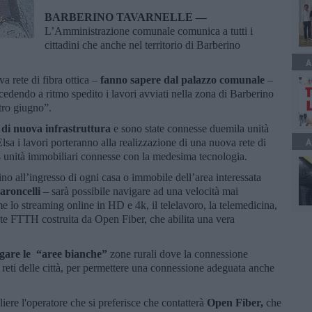
BARBERINO TAVARNELLE —
L’Amministrazione comunale comunica a tutti i
cittadini che anche nel territorio di Barberino
A
va rete di fibra ottica –
fanno sapere dal palazzo comunale
–
cedendo a ritmo spedito i lavori avviati nella zona di Barberino
ntro giugno”.
 di nuova infrastruttura
e sono state connesse duemila unità
A
a i lavori porteranno alla realizzazione di una nuova rete di
4 unità immobiliari connesse con la medesima tecnologia.
no all’ingresso di ogni casa o immobile dell’area interessata
roncelli
– sarà possibile navigare ad una velocità mai
e lo streaming online in HD e 4k, il telelavoro, la telemedicina,
rete FTTH costruita da Open Fiber, che abilita una vera
egare le “aree bianche”
zone rurali dove la connessione
e reti delle città, per permettere una connessione adeguata anche
iere l'operatore che si preferisce che contatterà
Open Fiber,
che