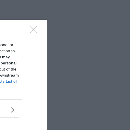
sonal or
ection to
ou may
 personal
out of the
 downstream
B’s List of