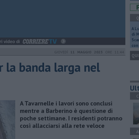
Q
A L
di 
Scar
con 
GIOVEDÌ
11 MAGGIO 2023
ORE 11:44
QUI
r la banda larga nel
Ult
C
A Tavarnelle i lavori sono conclusi
mentre a Barberino è questione di
poche settimane. I residenti potranno
così allacciarsi alla rete veloce
A