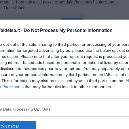
tare la fibra ottica dal pozzetto stradale fin dentro l’abitazione.
 di Open Fiber.
ldelsa.it -
Do Not Process My Personal Information
to opt-out of the sale, sharing to third parties, or processing of your per
oscana iscriviti alla
Newsletter QUInews - ToscanaMedia.
formation for targeted advertising by us, please use the below opt-out s
amente nella tua casella di posta.
r selection. Please note that after your opt-out request is processed y
eing interest-based ads based on personal information utilized by us or
disclosed to third parties prior to your opt-out. You may separately opt-
losure of your personal information by third parties on the IAB’s list of
. This information may also be disclosed by us to third parties on the
IA
ergetico
Participants
that may further disclose it to other third parties.
 lettera
ni
l Data Processing Opt Outs
CONFIRM