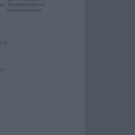
Don
ToscanaMediaNews.it
Fiorentinanews.com
le di
zzi