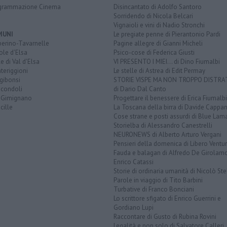
grammazione Cinema
Disincantato di Adolfo Santoro
Sorridendo di Nicola Belcari
Vignaioli e vini di Nadio Stronchi
MUNI
Le pregiate penne di Pierantonio Pardi
berino-Tavarnelle
Pagine allegre di Gianni Micheli
ole d'Elsa
Psico-cose di Federica Giusti
e di Val d'Elsa
VI PRESENTO I MIEI... di Dino Fiumalbi
teriggioni
Le stelle di Astrea di Edit Permay
gibonsi
STORIE VISPE MA NON TROPPO DISTR
icondoli
di Dario Dal Canto
 Gimignano
Progettare il benessere di Erica Fiumalbi
cille
La Toscana della birra di Davide Cappan
Cose strane e posti assurdi di Blue Lam
Storielba di Alessandro Canestrelli
NEURONEWS di Alberto Arturo Vergani
Pensieri della domenica di Libero Ventur
Fauda e balagan di Alfredo De Girolam
Enrico Catassi
Storie di ordinaria umanità di Nicolò Ste
Parole in viaggio di Tito Barbini
Turbative di Franco Bonciani
Lo scrittore sfigato di Enrico Guerrini e
Gordiano Lupi
Raccontare di Gusto di Rubina Rovini
Legalità e non solo di Salvatore Calleri