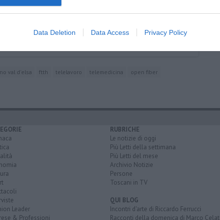
Data Deletion
Data Access
Privacy Policy
no val d'elsa
ftth
telelavoro
telemedicina
open fiber
EGORIE
RUBRICHE
naca
Le notizie di oggi
tica
Più Letti della settimana
alità
Più Letti del mese
nomia
Archivio Notizie
ura
Persone
rt
Toscani in TV
tacoli
rviste
QUI BLOG
nion Leader
Incontri d'arte di Riccardo Ferrucci
rese & Professioni
Racconti della domenica di Marco Celat