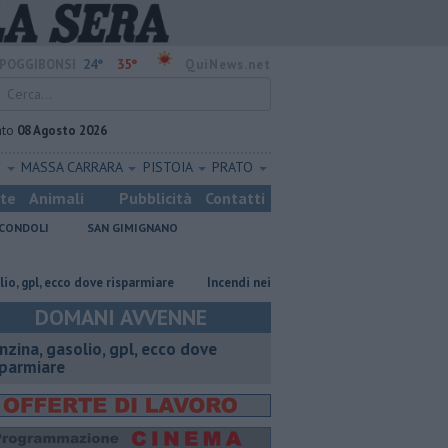
24°
35°
POGGIBONSI
QuiNews.net
ato
08 Agosto 2026
O
MASSA CARRARA
PISTOIA
PRATO
ste
Animali
Pubblicità
Contatti
CONDOLI
SAN GIMIGNANO
 ecco dove risparmiare
Incendi nei boschi, un'altra giornata di fuoco
DOMANI AVVENNE
enzina, gasolio, gpl, ecco dove
sparmiare