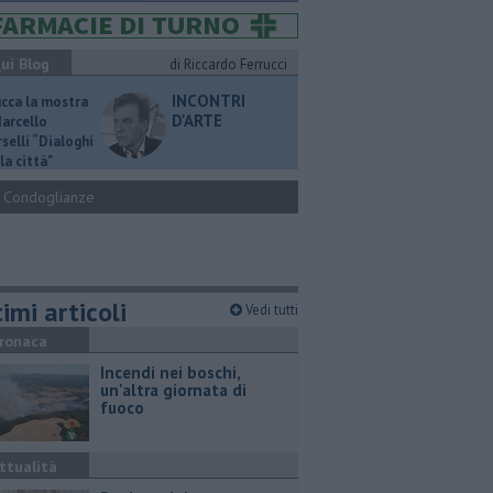
ui Blog
di Riccardo Ferrucci
INCONTRI
ucca la mostra
D'ARTE
Marcello
selli “Dialoghi
la città"
Condoglianze
imi articoli
Vedi tutti
ronaca
Incendi nei boschi,
un'altra giornata di
fuoco
ttualità