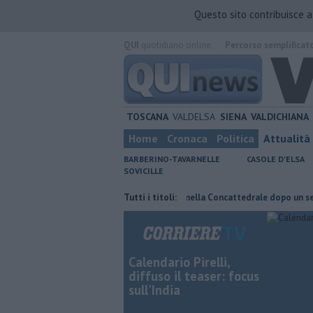
Questo sito contribuisce 
QUI
quotidiano online.
Percorso semplificat
TOSCANA
VALDELSA
SIENA
VALDICHIANA
Home
Cronaca
Politica
Attualità
BARBERINO-TAVARNELLE
CASOLE D'ELSA
SOVICILLE
 di fuoco
Pagina miniata torna nella Concattedrale dopo un secolo
Tutti i titoli:
Calendario Pirelli,
diffuso il teaser: focus
sull'India