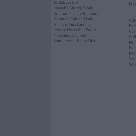
Collaboratori
Pro
Marcella Bitozzi, Sergio
Braccini, Michele Bufalino,
Valentina Caffieri, Linda
CO
Giuliani, Dina Laurenzi,
Bar
Monica Nocciolini, Paolo
Cas
Nocentini, Gabriele
Coll
Santarnecchi, Paola Silvi.
Mon
Pog
Rad
San
Sovi