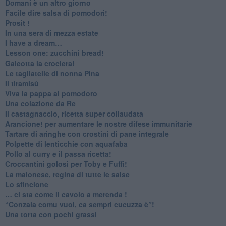
Domani è un altro giorno
​Facile dire salsa di pomodori!
Prosit !
​In una sera di mezza estate
I have a dream…
​Lesson one: zucchini bread!
Galeotta la crociera!
Le tagliatelle di nonna Pina
Il tiramisù
Viva la pappa al pomodoro
Una colazione da Re
Il castagnaccio, ricetta super collaudata
​Arancione! per aumentare le nostre difese immunitarie
Tartare di aringhe con crostini di pane integrale
Polpette di lenticchie con aquafaba
​Pollo al curry e il passa ricetta!
Croccantini golosi per Toby e Fuffi!
La maionese, regina di tutte le salse
Lo sfincione
​… ci sta come il cavolo a merenda !
“Conzala comu vuoi, ca sempri cucuzza è”!
​Una torta con pochi grassi