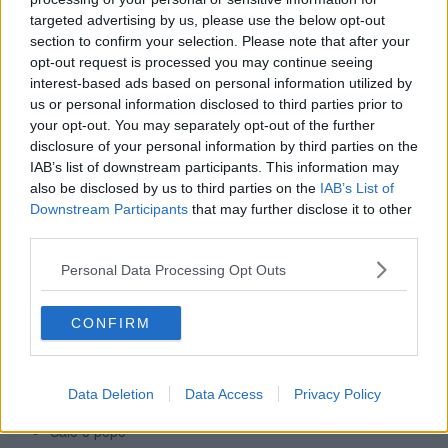
- “In realtà non molti, sono solo sgonfiata un pochino…”
targeted advertising by us, please use the below opt-out
Bugiarda me! Non è vero!
section to confirm your selection. Please note that after your
Ho portato avanti la mia dieta sgarrando pochissimo e quindi,
opt-out request is processed you may continue seeing
qualche cm sono riuscita ad eliminarlo.
interest-based ads based on personal information utilized by
La mia alimentazione prevede ogni modo tante cose buone e
us or personal information disclosed to third parties prior to
golose, basta stare attenti agli zuccheri, ai grassi (che novità!) ed
your opt-out. You may separately opt-out of the further
alla loro combinazione… la ricetta che vi propongo ne è un
disclosure of your personal information by third parties on the
esempio.
IAB’s list of downstream participants. This information may
Che ne dite? È fattibile?
also be disclosed by us to third parties on the
IAB’s List of
TONNO SESAMO E PAPAVERO
Downstream Participants
that may further disclose it to other
third parties.
Personal Data Processing Opt Outs
800 gr (fette alte circa 2 cm) di tonno fresco
Un cespo di insalata gentilina
CONFIRM
2 cucchiai di semi di sesamo
1 cucchiaio di semi di papavero
40 gr di olio evo
1 limone
Data Deletion
Data Access
Privacy Policy
12 olive nere denocciolate
Sale e pepe