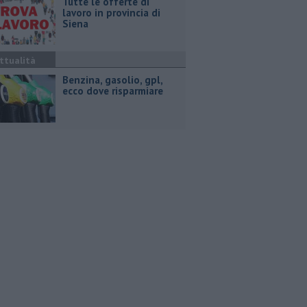
​Tutte le offerte di
lavoro in provincia di
Siena
ttualità
​Benzina, gasolio, gpl,
ecco dove risparmiare