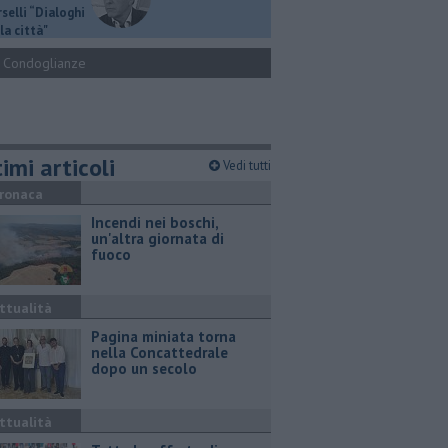
selli “Dialoghi
la città"
Condoglianze
imi articoli
Vedi tutti
ronaca
Incendi nei boschi,
un'altra giornata di
fuoco
ttualità
Pagina miniata torna
nella Concattedrale
dopo un secolo
ttualità