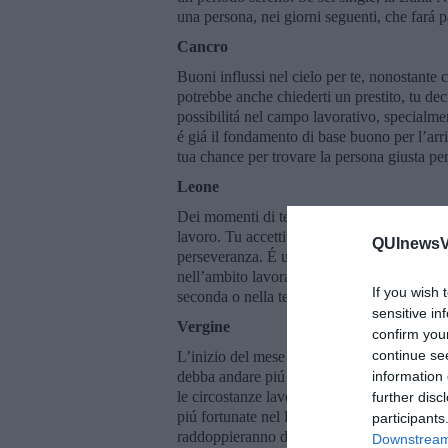
una persona, nei giorni seguenti, che fará p
Cancro
Buoni influssi nel cielo per te, nonostante
potrebbe anche chiederti un prestito, tu deci
possibilitá nel campo lavorativo, specialme
é giá il fondamento di base buono per l’ar
tua chance per trovare la persona giusta pe
Leone
Dei momenti di tensione ti porterá l’inizio d
lavoro. Tu accetti sempre le sfide, perché c
QUInewsVa
perseveranza. É un momento molto buono, pe
nell’ambito lavorativo, o della tua vita pers
If you wish 
seconda o nella terza settimana del mese.
sensitive in
Vergine
confirm you
continue se
L’inizio del mese di febbraio ti potrebbe p
debba andare piú fuori per lavoro nei luogh
information 
le circostanze lavorative del tuo personale
further disc
piú fortunate nel lavoro. Se stai cercando l’
participants
raddoppieranno dall’ultima settimana del m
Downstream 