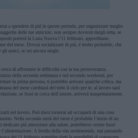
roverai a spendere di piú in questo periodo, per organizzare meglio
suggerite delle tue amicizie, non sempre dovresti dargli retta, se
ropositi porterá la Luna Nuova l’11 febbraio, approfittane.
ane del mese. Dovrai socializzare di piú, é molto probabile, che
 gli amici, se sei ancora single.
erca di affrontare le difficoltá con la tua perseveranza.
l’inizio della seconda settimana e nel secondo weekend, per
rritare in prima persona, ti potrebbe arrivare qualche critica, ma
timana del mese cambiará del tutto il cielo per te, al lavoro sará
 relazione, se fossi in cerca dell’amore, arriverá inaspettatamente.
zzarti nel lavoro. Puó darsi tornerai ad occuparti di una cosa
usiasmo. Nella seconda metá del mese é probabile l’inizio di un
ti dedicare piú attenzione alla salute, potrebbero venire fuori
 e l’alimentazione. A livello della vita sentimentale, stai passando
uova del 11 febbraio potrebbe darti la possibilitá di conoscere