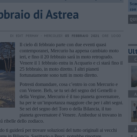
Scar
ebbraio di Astrea
con 
QUI
DI EDIT PERMAY - MERCOLEDÌ
03 FEBBRAIO 2021
ORE 10:00
Il cielo di febbraio parte con due eventi quasi
Ult
contemporanei, Mercurio ha appena cambiato moto
ieri, e fino il 20 febbraio sará in moto retrogrado.
C
Venere il 1 febbraio entra in Acquario e ci stará fino il
25 febbraio, in moto diretto. I altri pianeti
fortunatamente sono tutti in moto diretto.
Potresti domandare, cosa c’entro io con Mercurio e
con Venere. Beh, se tu sei del segno del Gemelli o
A
della Vergine, Mercurio é il tuo pianeta governatore,
ha per te un’importanza maggiore che per i altri segni.
Se sei del segno del Toro o della Bilancia, il tuo
pianeta governatore é Venere. Ambedue si trovano in
ú ribelle dello zodiaco.
A
 ti guiderá per trovare soluzioni del tutto originali ai vecchi
nte in Bilancia, Sagittario o Pesci, potrebbe riportare