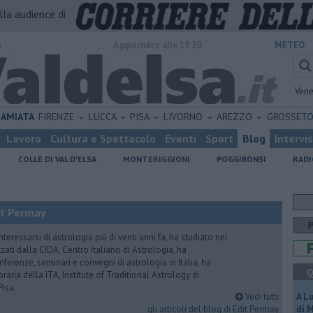
alla audience di
o
Aggiornato alle 19:20
METEO:
Vene
AMIATA
FIRENZE
LUCCA
PISA
LIVORNO
AREZZO
GROSSET
Lavoro
Cultura e Spettacolo
Eventi
Sport
Blog
Intervi
COLLE DI VAL D'ELSA
MONTERIGGIONI
POGGIBONSI
RADI
it Permay
nteressarsi di astrologia più di venti anni fa, ha studiato nei
zati dalla CIDA, Centro Italiano di Astrologia, ha
erenze, seminari e convegni di astrologia in Italia, ha
Q
oraria della ITA, Institute of Traditional Astrology di
Pisa.
Vedi tutti
A L
gli articoli del blog di Edit Permay
di 