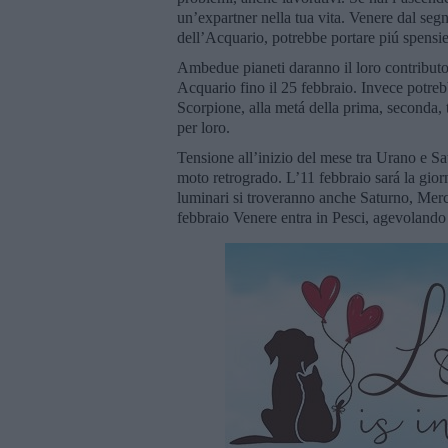
un’expartner nella tua vita. Venere dal seg
dell’Acquario, potrebbe portare piú spensie
Ambedue pianeti daranno il loro contributo 
Acquario fino il 25 febbraio. Invece potre
Scorpione, alla metá della prima, seconda, t
per loro.
Tensione all’inizio del mese tra Urano e Sa
moto retrogrado. L’11 febbraio sará la gio
luminari si troveranno anche Saturno, Merc
febbraio Venere entra in Pesci, agevolando