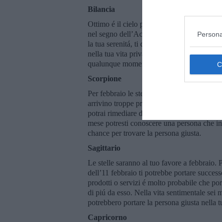
Bilancia
Ottimo é il cielo per te nel mese di febbrai
nel segno dell’Acquario, in piú, nel giorno
Persona
la tua serenitá, ti daranno una buona dose d
nella tua vita privata. Se fossi ancora single
qualunque momento, nella seconda metá del
Scorpione
Per febbraio le stelle ti riservano una bella
arrivino troppe pretese, troppi impegni. Po
potrai rimediare definitivamente dopo la ter
mese potresti conoscere una persona che in 
chance per trovare la persona giusta.
Sagittario
Le stelle saranno al tuo favore a febbraio
dell’11 febbraio ti potrebbe portare successo
prodotti o servizi é molto probabile che por
di piú da esso. Nella vita sentimentale sei 
potrebbero portare la persona giusta nella tu
Capricorno