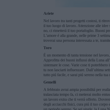
Ariete
Nel lavoro tra tanti progetti costosi, ti rit
il tuo luogo di lavoro. Attenzione alle idee 
no, ci rimetterá il tuo portafoglio. Buoni p
L’amore é alla grande, nelle prime 3 settim
troverai una persona interessata a te, tramite
Toro
É un momento di tanta tensione nel lavoro, c
Approfitta dei buoni influssi della Luna al
sistemare le cose. Varie cose ti potrebbero i
tu non lasciarti influenzare. Dall’ultima set
tutto piú facile, e sarai piú sereno nella tua
Gemelli
A febbraio avrai ampia possibilitá per reali
tralasciata tempo fa, ci metterai molto ent
un lavoro extra che ti verrá offerto. Dovres
degli acciacchi fisici, cura piú il tuo corpo
un periodo sereno. Se sei single, la Luna N