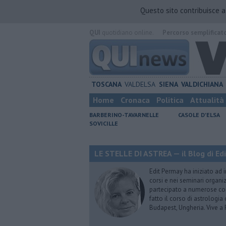
Questo sito contribuisce 
QUI
quotidiano online.
Percorso semplificat
TOSCANA
VALDELSA
SIENA
VALDICHIANA
Home
Cronaca
Politica
Attualità
BARBERINO-TAVARNELLE
CASOLE D'ELSA
SOVICILLE
LE STELLE DI ASTREA — il Blog di Ed
Edit Permay ha iniziato ad i
corsi e nei seminari organiz
partecipato a numerose conf
fatto il corso di astrologia 
Budapest, Ungheria. Vive a 