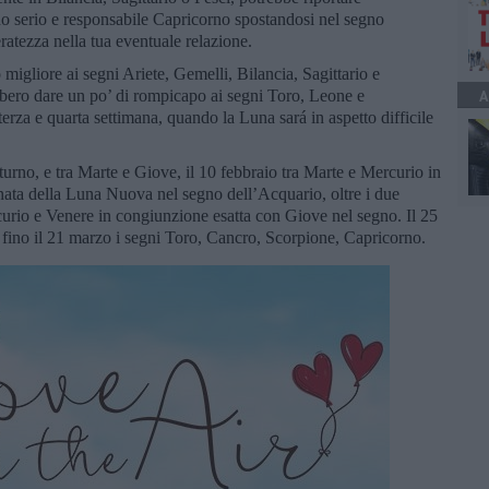
no serio e responsabile Capricorno spostandosi nel segno
ratezza nella tua eventuale relazione.
migliore ai segni Ariete, Gemelli, Bilancia, Sagittario e
bbero dare un po’ di rompicapo ai segni Toro, Leone e
A
erza e quarta settimana, quando la Luna sará in aspetto difficile
turno, e tra Marte e Giove, il 10 febbraio tra Marte e Mercurio in
rnata della Luna Nuova nel segno dell’Acquario, oltre i due
urio e Venere in congiunzione esatta con Giove nel segno. Il 25
 fino il 21 marzo i segni Toro, Cancro, Scorpione, Capricorno.