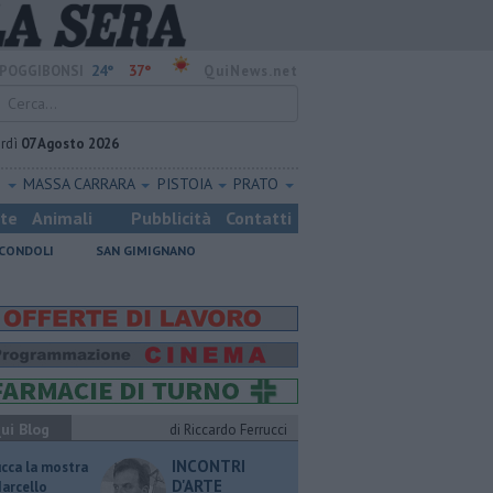
24°
37°
POGGIBONSI
QuiNews.net
rdì
07 Agosto 2026
O
MASSA CARRARA
PISTOIA
PRATO
ste
Animali
Pubblicità
Contatti
CONDOLI
SAN GIMIGNANO
ui Blog
di Riccardo Ferrucci
INCONTRI
ucca la mostra
D'ARTE
Marcello