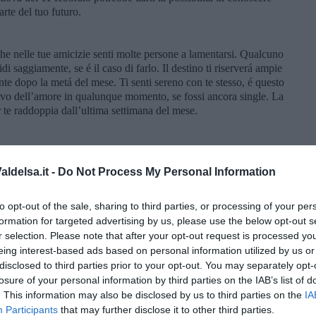
arte del tuo futuro.
 che nelle tue amicizie senti molte persone a lamentarsi. Qualcuno
di saggiamente, se é il caso di farlo. Il destino ti riserverá ampie
nte dopo la metá del mese. Ti senti sereno con te stesso, é questo
rivo dell’amore in qualunque momento, se fossi ancora single. La
r te raddoppia dall’ultima settimana del mese.
el mese, che potresti risentire nell’ambito della famiglia e del
onsideri ancora piú gloriosa la tua vincita, ottenuta con
ldelsa.it -
Do Not Process My Personal Information
r fare nuove conoscenze, sia che si tratti dei nuovi contatti
onale. Se sei single, l’amore potrebbe arrivare nella tua vita nella
to opt-out of the sale, sharing to third parties, or processing of your per
formation for targeted advertising by us, please use the below opt-out s
r selection. Please note that after your opt-out request is processed y
eing interest-based ads based on personal information utilized by us or
ortare qualche cambiamento nel tuo quotidiano, puó darsi che tu
i dove non sei mai stato, o se hai un’azienda, potresti migliorare
disclosed to third parties prior to your opt-out. You may separately opt-
. Dopo la metá del mese e l’ultima settimana del mese saranno
losure of your personal information by third parties on the IAB’s list of
amore, le tue possiblitá di trovare la persona giusta si
. This information may also be disclosed by us to third parties on the
IA
ese.
Participants
that may further disclose it to other third parties.