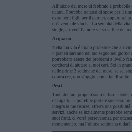
All’inizio del mese di febbraio é probabile c
natura. Potrebbe trattarsi di spese per il rin
extra per i figli, per il partner, oppure sei t
un’eventuale vincita. La serenitá della vita 
single, arriverá l’amore verso la fine del me
Acquario
Nella tua vita é molto probabile che arrivino
4 pianeti saranno nel tuo segno nel giorno 
potrebbero essere dei problemi a livello fam
cercherai di aiutare ai tuoi cari. Sei in gran
nelle prime 3 settimane del mese, se sei sin
conoscere, non sfuggire come fai di solito.
Pesci
Tanti dei tuoi progetti sono in fase latente, 
occuparti. Ti potrebbe portare successo un 
integra le tue risorse, afferra una possbilitá
servizi, anche se inzialmente potrebbe semb
suoi frutti, ci vorrá perseveranza per otten
momentaneo, ma l’ultima settimana ti dará de