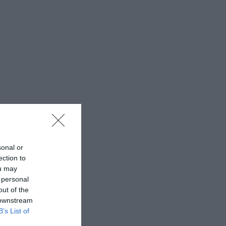
sonal or
ection to
ou may
 personal
out of the
 downstream
B’s List of