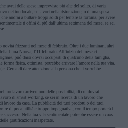
he avrai delle spese imprevviste piú alte del solito, di varia
novo del tuo locale, se lavori nella ristorazione, o di una spesa
u, che andrai a buttare troppi soldi per tentare la fortuna, per avere
sentimentale ti offirá di piú dall’ultima settimana del mese, se sei
se.
 novitá frizzanti nel mese di febbraio. Oltre i due luminari, altri
della Luna Nuova, l’11 febbraio. All’inizio del mese ci
igliare, puó darsi dovrai occuparti di qualcuno della famiglia,
de forma fisica, ottimista, potrebbe arrivare l’amore nella tua vita,
gle. Cerca di dare attenzione alla persona che ti vorrebbe
nel tuo lavoro arriveranno delle possibilitá, di cui dovrai
lavoro di smart-working, se sei in ricerca di un lavoro che
 di lavoro da casa. La pubblicitá dei tuoi prodotti o dei tuoi
rare di poca utilitá e troppo impegnativa, con il tempo porterá i
ere successo. Nella tua vita sentimentale potrebbe essere un caos
lle gratificazioni inaspettate.