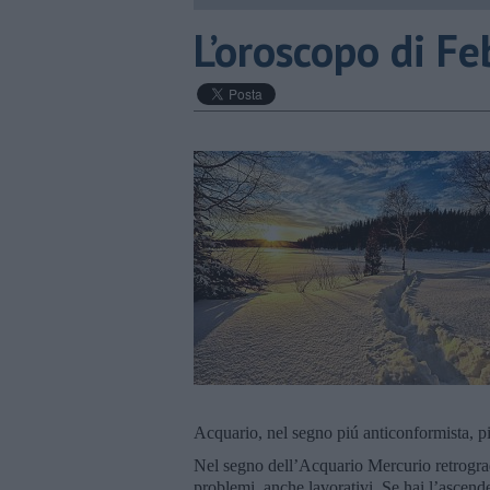
​L’oroscopo di F
Acquario, nel segno piú anticonformista, pi
Nel segno dell’Acquario Mercurio retrogrado
problemi, anche lavorativi. Se hai l’ascende