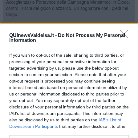
Accoglienza) e Portavoce della Campagna Mettiamoci in Gioco,
contro i rischi del gioco d’azzardo. Un sognatore con i piedi nel
fango.
,
Sabato
ore 11:48
Blog
25 Aprile 2015
QUInewsValdelsa.it -
Do Not Process My Personal
25 aprile
Information
If you wish to opt-out of the sale, sharing to third parties, or
. —
25 aprile
processing of your personal or sensitive information for
La liberazione dalla dittatura fascista e dalla guerra è nata dal
targeted advertising by us, please use the below opt-out
sogno di uomini e donne che hanno saputo vedere oltre la notte del
section to confirm your selection. Please note that after your
loro presente ... fino allo spuntare dell’alba.
opt-out request is processed you may continue seeing
interest-based ads based on personal information utilized by
us or personal information disclosed to third parties prior to
your opt-out. You may separately opt-out of the further
E hanno trasformato il sogno in rabbia e impegno.
disclosure of your personal information by third parties on the
IAB’s list of downstream participants. This information may
Buon 25 aprile.
also be disclosed by us to third parties on the
IAB’s List of
Don Armando Zappolini
Downstream Participants
that may further disclose it to other
third parties.