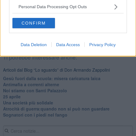
Personal Data Processing Opt Outs
CONFIRM
Se vuoi leggere le notizie principali della Toscana iscriviti alla
Newsletter QUInews - ToscanaMedia.
Arriva gratis tutti i giorni
alle 20:00 direttamente nella tua casella di posta.
Data Deletion
Data Access
Privacy Policy
Basta cliccare
QUI
Ti potrebbe interessare anche:
Articoli dal Blog “Lo sguardo” di Don Armando Zappolini
Gesù fuori dalla scuola: misera caricatura laica
Antimafia a correnti alterne
Noi stiamo con Santi Palazzolo
25 aprile
​Una società più solidale
​Atrocità di guerra:quando non si può non guardare
​Sognatori con i piedi nel fango