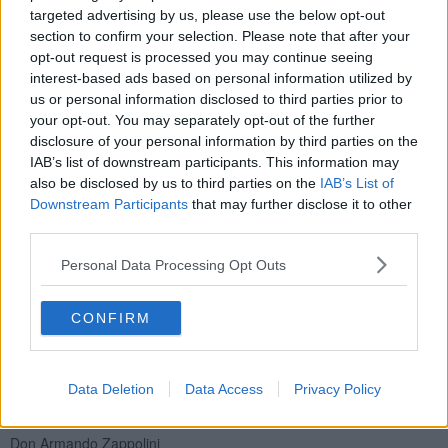
preoccupata di chi fossero quelli che a Crotone in Calabria le
targeted advertising by us, please use the below opt-out
cercavano i voti ... come anche in altre parti d'Italia.
section to confirm your selection. Please note that after your
opt-out request is processed you may continue seeing
L'antimafia l'avrebbe dovuta cominciare a praticare liberandosi dai
interest-based ads based on personal information utilized by
suoi sostenitori ... che si opponevano alla assegnazione dei
terreni
us or personal information disclosed to third parties prior to
confiscati alle cooperative
. Il mondo è davvero strano, ti riserva
your opt-out. You may separately opt-out of the further
sempre delle sorprese ...
disclosure of your personal information by third parties on the
IAB’s list of downstream participants. This information may
also be disclosed by us to third parties on the
IAB’s List of
Downstream Participants
that may further disclose it to other
I bacini di voti discutibili e impresentabili diventano buoni solo se
third parties.
sono tuoi ...Ho conosciuto personalmente in Calabria
consiglieri
comunali PD
di area Bindi che si opponevano al progetto di
Personal Data Processing Opt Outs
assegnazione dei terreni confiscati, contro il Sindaco che
“teoricamente” avrebbero dovuto sostenere.
CONFIRM
Mi fa particolare amarezza che venga dalla
Azione Cattolica
, una
associazione che ancora oggi rappresenta con grande dignità e
autorevolezza la presenza cattolica nella società: forse è passato
troppo tempo e, frequentando il potere, ne ha smarrito lo spirito.
Data Deletion
Data Access
Privacy Policy
Spero che lo ritrovi ... e si prepari ad una serena pensione!
Don Armando Zappolini