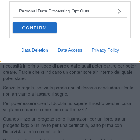
basta imparare a creare qualcosa di nuovo.
Personal Data Processing Opt Outs
Ma perché allenare la creatività? Credo che noi esseri umani da
sempre sentiamo la struggente necessità di lasciare un segno,
perché sentiamo che noi abbiamo una fine.
CONFIRM
Per me che sono illustratrice la creatività fa parte della mia vita e
del mio lavoro ogni giorno.
Data Deletion
Data Access
Privacy Policy
Spesso però la creatività viene confusa con qualcosa di frivolo,
qualcosa appunto da “artisti”, invece è un spazio tempo che ha
necessità in primo luogo di parole dalle quali poter partire per poter
creare. Parole che ci indicano un contenitore all' interno del quale
poter stare.
Senza le regole, senza le parole non si riesce a concludere niente,
non arriviamo a lasciare il segno.
Per poter essere creativi dobbiamo sapere il nostro perché, cosa
vogliamo creare e come -con quali mezzi?
Quando inizio un progetto sono illustrazioni per un libro, sia un
progetto logo o un invito per una cerimonia, parto prima con
l'intervista al mio committente.