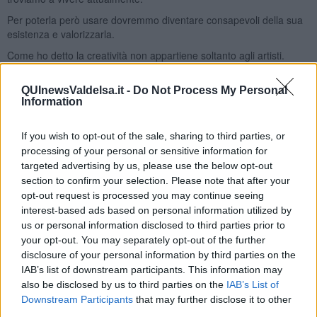
Per poterla però usare dovremmo diventare consapevoli della sua
esistenza e valorizzarla.
Come ho detto la creatività non appartiene soltanto agli artisti.
Prendiamo per esempio una madre di due bambini. Praticamente
in ogni momento per lei è un andare incontro a una situazione
QUInewsValdelsa.it -
Do Not Process My Personal
inattesa , i bimbi piangono, hanno fame, si arrabbiano , non
Information
vogliono andare a un appuntamento prefissato, si ammalano. In
queste situazioni per far funzionare un sistema familiare una madre
If you wish to opt-out of the sale, sharing to third parties, or
quale risorsa utilizza per rispondere alle sfide che le si pongono
processing of your personal or sensitive information for
davanti?
targeted advertising by us, please use the below opt-out
La creatività le viene incontro, magari inventare un pasto semplice
section to confirm your selection. Please note that after your
che si può cucinare con una mano sola, e così tenere in braccio il
opt-out request is processed you may continue seeing
bimbo che piange o creare uno spazio giochi condiviso dove i
interest-based ads based on personal information utilized by
bambini riescono a distrarsi mentre lei prepara il pasto.
us or personal information disclosed to third parties prior to
Questo è un esempio vissuto da tante donne, un esempio pratico,
your opt-out. You may separately opt-out of the further
ma ce ne saranno in tutti campi della nostra vita.
disclosure of your personal information by third parties on the
IAB’s list of downstream participants. This information may
Sarebbe però importante allenare la creatività. Chiedersi: cosa ci
also be disclosed by us to third parties on the
IAB’s List of
serve per allenare la creatività? Ciascuno di noi avrà una risposta
Downstream Participants
that may further disclose it to other
differente, dipendentemente dalle nostre predisposizioni. Possiamo
third parties.
allenare la creatività facendo pittura, musica, scrittura e tanto altro,