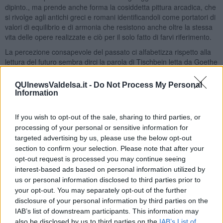
dipinto., ma prende anche forma la cosiddetta pittura arcadica, che
si rivolge agli antichi greci e romani identificandoli come portatori di
valori di equilibrio e di armonia che resistono anche oltre la stessa
vita delle opere realizzate e ciò per il solo fatto di farvi riferimento.
La percezione consapevole del passato ci alfabetizza rispetto alla
lettura del futuro sembra dirci la parola di Tischbein letta da Goethe
con la sua presenza. Considerato come il mito di Arcadia con il suo
potere di riportarci al “
puro e semplice
” ha animato correnti
QUInewsValdelsa.it -
Do Not Process My Personal
artistiche quali il Romanticismo e il Neoclasicissimo per ben due
Information
secoli dal diciassettesimo al diciannovesimo, siamo di fronte a un
senso delal storia dell’uomo che sembra presentare una strutturale
If you wish to opt-out of the sale, sharing to third parties, or
ambivalenza: si può scrutare la complessa percezione del futuro
processing of your personal or sensitive information for
attraverso la semplicità del modello dell’arte classica con la sua
targeted advertising by us, please use the below opt-out
compostezza e la sua proporzione. E alla domanda se siamo
section to confirm your selection. Please note that after your
strutturalmente ambivalenti lo studio della mente ha formulato una
opt-out request is processed you may continue seeing
prima risposta decorso dopo oltre un secolo dalla data del dipinto,
interest-based ads based on personal information utilized by
e per opera di un medico, lo psichiatra svizzero E. Bleuler, la cui
us or personal information disclosed to third parties prior to
importanza si riconduce alle fondamentali ricerche nei macroscopici
your opt-out. You may separately opt-out of the further
ambiti della ridefinizione clinica della schizofrenia e dell’autismo.
Secondo Bleuer «
già l'individuo normale ha talvolta l'impressione di
disclosure of your personal information by third parties on the
avere come due anime, paventa un evento e desidera che accada
IAB’s list of downstream participants. This information may
[...].
Tali ambivalenze sono quanto mai frequenti e particolarmente
also be disclosed by us to third parties on the
IAB’s List of