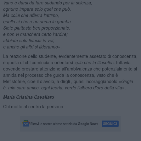
Vano è darsi da fare sudando per la scienza,
ognuno impara solo quel che può.
Ma colui che afferra l'attimo,
quello sì che è un uomo in gamba.
Siete piuttosto ben proporzionato,
e non vi mancherà certo l'ardire;
abbiate solo fiducia in voi,
e anche gli altri si fideranno
».
La reazione dello studente, evidentemente assetato di conoscenza,
è quella di chi comincia a orientarsi «
più che in filosofia
» tuttavia
dovendo prestare attenzione all'ambivalenza che potenzialmente si
annida nel processo che guida la conoscenza, visto che è
Mefistofele, cioè il diavolo, a dirgli , quasi incoraggiandolo «
Grigia
è, mio caro amico, ogni teoria, verde l'albero d'oro della vita
».
Maria Cristina Cavallaro
Chi mette al centro la persona