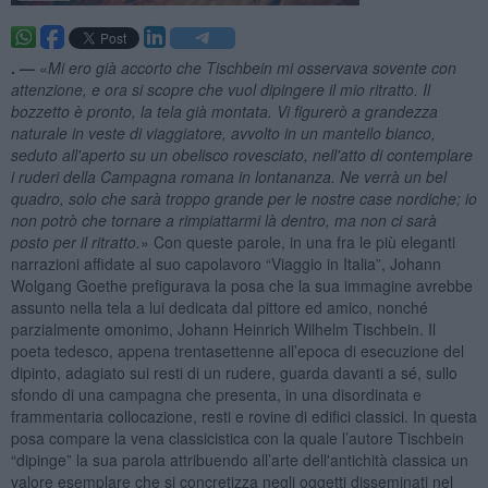
. —
«
Mi ero già accorto che Tischbein mi osservava sovente con
attenzione, e ora si scopre che vuol dipingere il mio ritratto. Il
bozzetto è pronto, la tela già montata. Vi figurerò a grandezza
naturale in veste di viaggiatore, avvolto in un mantello bianco,
seduto all'aperto su un obelisco rovesciato, nell'atto di contemplare
i ruderi della Campagna romana in lontananza. Ne verrà un bel
quadro, solo che sarà troppo grande per le nostre case nordiche; io
non potrò che tornare a rimpiattarmi là dentro, ma non ci sarà
posto per il ritratto.
» Con queste parole, in una fra le più eleganti
narrazioni affidate al suo capolavoro “Viaggio in Italia”, Johann
Wolgang Goethe prefigurava la posa che la sua immagine avrebbe
assunto nella tela a lui dedicata dal pittore ed amico, nonché
parzialmente omonimo, Johann Heinrich Wilhelm Tischbein. Il
poeta tedesco, appena trentasettenne all’epoca di esecuzione del
dipinto, adagiato sui resti di un rudere, guarda davanti a sé, sullo
sfondo di una campagna che presenta, in una disordinata e
frammentaria collocazione, resti e rovine di edifici classici. In questa
posa compare la vena classicistica con la quale l’autore Tischbein
“dipinge” la sua parola attribuendo all’arte dell'antichità classica un
valore esemplare che si concretizza negli oggetti disseminati nel