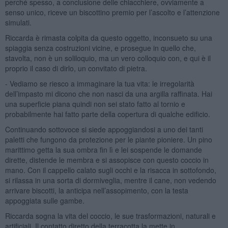
perché spesso, a conclusione delle chiacchiere, ovviamente a
senso unico, riceve un biscottino premio per l’ascolto e l’attenzione
simulati.
Riccarda è rimasta colpita da questo oggetto, inconsueto su una
spiaggia senza costruzioni vicine, e prosegue in quello che,
stavolta, non è un soliloquio, ma un vero colloquio con, e qui è il
proprio il caso di dirlo, un convitato di pietra.
- Vediamo se riesco a immaginare la tua vita: le irregolarità
dell’impasto mi dicono che non nasci da una argilla raffinata. Hai
una superficie piana quindi non sei stato fatto al tornio e
probabilmente hai fatto parte della copertura di qualche edificio.
Continuando sottovoce si siede appoggiandosi a uno dei tanti
paletti che fungono da protezione per le piante pioniere. Un pino
marittimo getta la sua ombra fin lì e lei sospende le domande
dirette, distende le membra e si assopisce con questo coccio in
mano. Con il cappello calato sugli occhi e la risacca in sottofondo,
si rilassa in una sorta di dormiveglia, mentre il cane, non vedendo
arrivare biscotti, la anticipa nell’assopimento, con la testa
appoggiata sulle gambe.
Riccarda sogna la vita del coccio, le sue trasformazioni, naturali e
artificiali. Il contatto diretto della terracotta la mette in