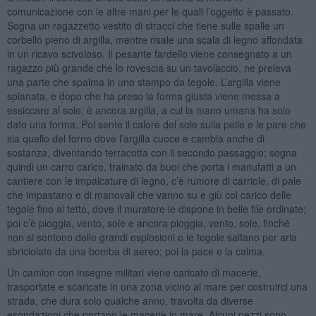
comunicazione con le altre mani per le quali l’oggetto è passato.
Sogna un ragazzetto vestito di stracci che tiene sulle spalle un
corbello pieno di argilla, mentre risale una scala di legno affondata
in un ricavo scivoloso. Il pesante fardello viene consegnato a un
ragazzo più grande che lo rovescia su un tavolaccio, ne preleva
una parte che spalma in uno stampo da tegole. L’argilla viene
spianata, e dopo che ha preso la forma giusta viene messa a
essiccare al sole; è ancora argilla, a cui la mano umana ha solo
dato una forma. Poi sente il calore del sole sulla pelle e le pare che
sia quello del forno dove l’argilla cuoce e cambia anche di
sostanza, diventando terracotta con il secondo passaggio; sogna
quindi un carro carico, trainato da buoi che porta i manufatti a un
cantiere con le impalcature di legno, c’è rumore di carriole, di pale
che impastano e di manovali che vanno su e giù col carico delle
tegole fino al tetto, dove il muratore le dispone in belle file ordinate;
poi c’è pioggia, vento, sole e ancora pioggia, vento, sole, finché
non si sentono delle grandi esplosioni e le tegole saltano per aria
sbriciolate da una bomba di aereo; poi la pace e la calma.
Un camion con insegne militari viene caricato di macerie,
trasportate e scaricate in una zona vicino al mare per costruirci una
strada, che dura solo qualche anno, travolta da diverse
esondazioni che portano le macerie in mare. Alcuni pezzi sono