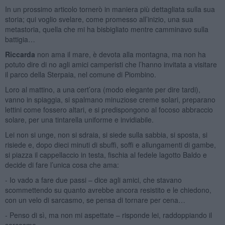
In un prossimo articolo tornerò in maniera più dettagliata sulla sua
storia; qui voglio svelare, come promesso all’inizio, una sua
metastoria, quella che mi ha bisbigliato mentre camminavo sulla
battigia…
Riccarda
non ama il mare, è devota alla montagna, ma non ha
potuto dire di no agli amici camperisti che l’hanno invitata a visitare
il parco della Sterpaia, nel comune di Piombino.
Loro al mattino, a una cert’ora (modo elegante per dire tardi),
vanno in spiaggia, si spalmano minuziose creme solari, preparano
lettini come fossero altari, e si predispongono al focoso abbraccio
solare, per una tintarella uniforme e invidiabile.
Lei non si unge, non si sdraia, si siede sulla sabbia, si sposta, si
risiede e, dopo dieci minuti di sbuffi, soffi e allungamenti di gambe,
si piazza il cappellaccio in testa, fischia al fedele lagotto Baldo e
decide di fare l’unica cosa che ama:
- Io vado a fare due passi – dice agli amici, che stavano
scommettendo su quanto avrebbe ancora resistito e le chiedono,
con un velo di sarcasmo, se pensa di tornare per cena…
- Penso di sì, ma non mi aspettate – risponde lei, raddoppiando il
sarcasmo.