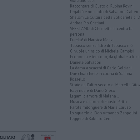
Gordiano Lupi
Raccontare di Gusto di Rubina Rovini
Legalità e non solo di Salvatore Calleri
Shalom La Cultura della Solidarietà di 
Andrea Pio Cristiani
VERSI-AMO di Chi mette al centro la
persona
Eureka! di Nausica Manzi
Tabasco senza filtro di Tabasco n.6
Ci vuole un fisico di Michele Campisi
Economia e territorio, da globale a loca
Daniele Salvadori
La dama a scacchi di Carlo Belciani
Due chiacchiere in cucina di Sabrina
Rossello
Storie dell'altro secolo di Marcella Bito
Easy ridere di Dario Greco
Legami d'amore di Malena ...
Musica e dintorni di Fausto Pirìto
Parole milonguere di Maria Caruso
Lo sguardo di Don Armando Zappolini
Leggere di Roberto Cerri