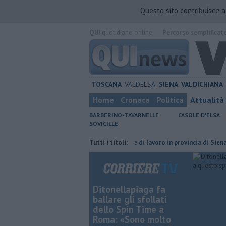
Questo sito contribuisce 
QUI
quotidiano online.
Percorso semplificat
TOSCANA
VALDELSA
SIENA
VALDICHIANA
Home
Cronaca
Politica
Attualità
BARBERINO-TAVARNELLE
CASOLE D'ELSA
SOVICILLE
 dopo un secolo
​Tutte le offerte di lavoro in provincia di Siena
Tutti i titoli:
​Be
Ditonellapiaga fa
ballare gli sfollati
dello Spin Time a
Roma: «Sono molto