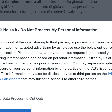
farà da colonna sonora
alla conclusione della giornata di festa
ight".
Si tratta di un momento di gioia collettiva per rafforzare
entimento forte che ha permesso di rendere Casole un gioiello tra i
ldelsa.it -
Do Not Process My Personal Information
to opt-out of the sale, sharing to third parties, or processing of your per
formation for targeted advertising by us, please use the below opt-out s
oscana iscriviti alla
Newsletter QUInews - ToscanaMedia.
r selection. Please note that after your opt-out request is processed y
amente nella tua casella di posta.
eing interest-based ads based on personal information utilized by us or
disclosed to third parties prior to your opt-out. You may separately opt-
losure of your personal information by third parties on the IAB’s list of
. This information may also be disclosed by us to third parties on the
IA
Participants
that may further disclose it to other third parties.
 vallata
l Data Processing Opt Outs