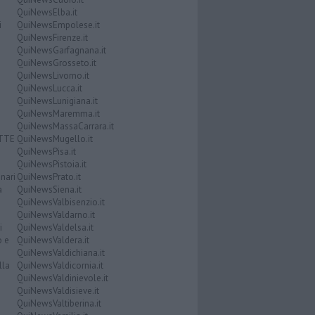
QuiNewsElba.it
i
QuiNewsEmpolese.it
QuiNewsFirenze.it
QuiNewsGarfagnana.it
QuiNewsGrosseto.it
QuiNewsLivorno.it
QuiNewsLucca.it
QuiNewsLunigiana.it
QuiNewsMaremma.it
QuiNewsMassaCarrara.it
ATTE
QuiNewsMugello.it
QuiNewsPisa.it
QuiNewsPistoia.it
nari
QuiNewsPrato.it
a
QuiNewsSiena.it
QuiNewsValbisenzio.it
QuiNewsValdarno.it
i
QuiNewsValdelsa.it
o e
QuiNewsValdera.it
QuiNewsValdichiana.it
lla
QuiNewsValdicornia.it
QuiNewsValdinievole.it
QuiNewsValdisieve.it
QuiNewsValtiberina.it