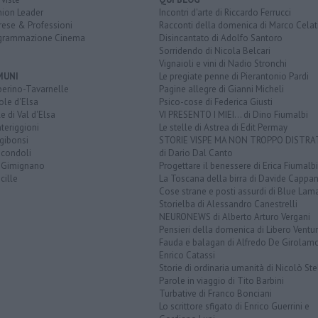
nion Leader
Incontri d'arte di Riccardo Ferrucci
rese & Professioni
Racconti della domenica di Marco Celat
grammazione Cinema
Disincantato di Adolfo Santoro
Sorridendo di Nicola Belcari
Vignaioli e vini di Nadio Stronchi
MUNI
Le pregiate penne di Pierantonio Pardi
berino-Tavarnelle
Pagine allegre di Gianni Micheli
ole d'Elsa
Psico-cose di Federica Giusti
e di Val d'Elsa
VI PRESENTO I MIEI... di Dino Fiumalbi
teriggioni
Le stelle di Astrea di Edit Permay
gibonsi
STORIE VISPE MA NON TROPPO DISTR
icondoli
di Dario Dal Canto
 Gimignano
Progettare il benessere di Erica Fiumalbi
cille
La Toscana della birra di Davide Cappan
Cose strane e posti assurdi di Blue Lam
Storielba di Alessandro Canestrelli
NEURONEWS di Alberto Arturo Vergani
Pensieri della domenica di Libero Ventur
Fauda e balagan di Alfredo De Girolam
Enrico Catassi
Storie di ordinaria umanità di Nicolò Ste
Parole in viaggio di Tito Barbini
Turbative di Franco Bonciani
Lo scrittore sfigato di Enrico Guerrini e