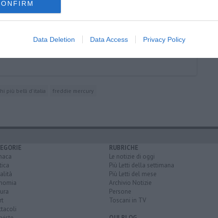
CONFIRM
Data Deletion
Data Access
Privacy Policy
hi più belli d'italia
freddie mercury
EGORIE
RUBRICHE
naca
Le notizie di oggi
tica
Più Letti della settimana
alità
Più Letti del mese
nomia
Archivio Notizie
ura
Persone
rt
Toscani in TV
tacoli
rviste
QUI BLOG