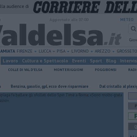
alla audience di
o
Aggiornato alle 07:00
METEO:
Gio
AMIATA
FIRENZE
LUCCA
PISA
LIVORNO
AREZZO
GROSSET
Lavoro
Cultura e Spettacolo
Eventi
Sport
Blog
Intervi
COLLE DI VAL D'ELSA
MONTERIGGIONI
POGGIBONSI
RADI
nzina, gasolio, gpl, ecco dove risparmiare
Dal cristallo al plexiglass: Col
Q