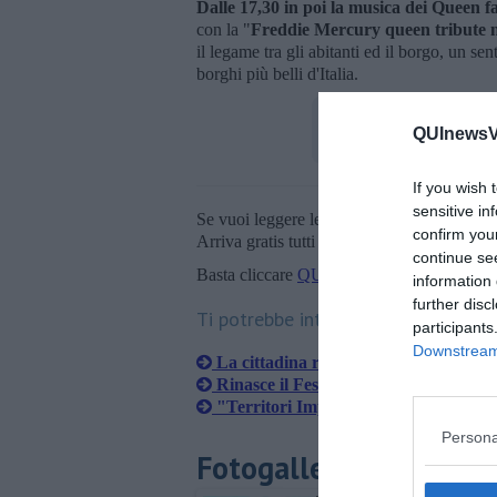
Dalle 17,30 in poi la musica dei Queen 
con la "
Freddie Mercury queen tribute n
il legame tra gli abitanti ed il borgo, un s
borghi più belli d'Italia.
QUInewsVa
If you wish 
sensitive in
Se vuoi leggere le notizie principali della T
confirm you
Arriva gratis tutti i giorni alle 20:00 dirett
continue se
Basta cliccare
QUI
information 
further disc
Ti potrebbe interessare anche:
participants
Downstream 
La cittadina riscopre la gota cotta
Rinasce il Festival del Cristallo
"Territori Impresa" un festival per la
Persona
Fotogallery