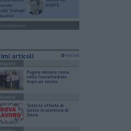
ucca la mostra
D'ARTE
Marcello
selli “Dialoghi
la città"
Condoglianze
imi articoli
Vedi tutti
ttualità
Pagina miniata torna
nella Concattedrale
dopo un secolo
ttualità
​Tutte le offerte di
lavoro in provincia di
Siena
ttualità