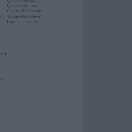
QuiNewsVersilia.it
QuiNewsVolterra.it
QuiNewsTango.com
Don
ToscanaMediaNews.it
Fiorentinanews.com
le di
zzi