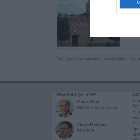
Tag
bandiera arancione
casole d'elsa
i borg
REDAZIONE QUI NEWS
CAT
Cro
Marco Migli
Poli
Direttore Responsabile
Attu
Eco
Cult
Pietro Mattonai
Spo
Redattore
Spet
Inte