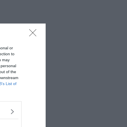
sonal or
ection to
ou may
 personal
out of the
 downstream
B’s List of