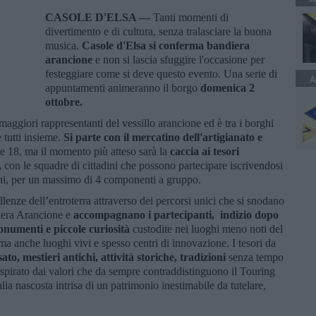
CASOLE D'ELSA —
Tanti momenti di
divertimento e di cultura, senza tralasciare la buona
musica.
Casole d'Elsa si conferma bandiera
arancione
e non si lascia sfuggire l'occasione per
festeggiare come si deve questo evento. Una serie di
A
appuntamenti animeranno il borgo
domenica 2
ottobre.
 maggiori rappresentanti del vessillo arancione ed è tra i borghi
e tutti insieme.
Si parte con il mercatino dell'artigianato e
lle 18, ma il momento più atteso sarà la
caccia ai tesori
,
con le squadre di cittadini che possono partecipare iscrivendosi
oni, per un massimo di 4 componenti a gruppo.
ellenze dell’entroterra attraverso dei percorsi unici che si snodano
diera Arancione e
accompagnano i partecipanti, indizio dopo
monumenti e piccole curiosità
custodite nei luoghi meno noti del
 ma anche luoghi vivi e spesso centri di innovazione. I tesori da
o, mestieri antichi, attività storiche, tradizioni
senza tempo
ispirato dai valori che da sempre contraddistinguono il Touring
alia nascosta intrisa di un patrimonio inestimabile da tutelare,