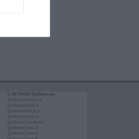
IL NETWORK QuiNews.net
QuiNewsAbetone.it
QuiNewsAmiata.it
QuiNewsAnimali.it
QuiNewsArezzo.it
QuiNewsCasentino.it
QuiNewsCecina.it
QuiNewsChianti.it
QuiNewsCuoio.it