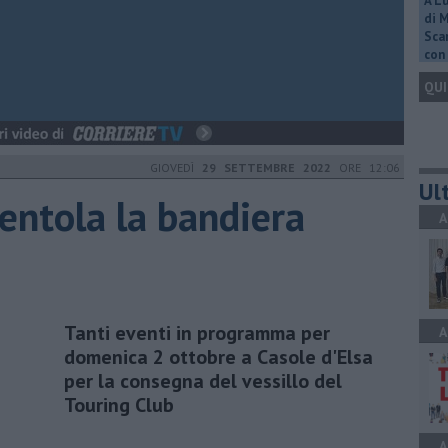
A L
di 
Scar
con 
QUI
GIOVEDÌ
29 SETTEMBRE 2022
ORE 12:06
Ult
ventola la bandiera
A
Tanti eventi in programma per
A
domenica 2 ottobre a Casole d'Elsa
per la consegna del vessillo del
Touring Club
A