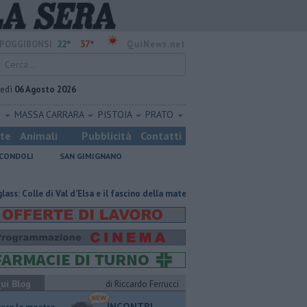
22°
37°
POGGIBONSI
QuiNews.net
vedì
06 Agosto 2026
O
MASSA CARRARA
PISTOIA
PRATO
ste
Animali
Pubblicità
Contatti
CONDOLI
SAN GIMIGNANO
le di Val d’Elsa e il fascino della materia trasparente
Pagina miniata to
ui Blog
di Riccardo Ferrucci
INCONTRI