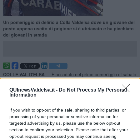
Un pomeriggio di delirio a Colla Valdelsa dove un giovane del
posto appena uscito di prigione si è ubriacato e ha picchiato
dei giovani in strada
COLLE VAL D'ELSA —
È accaduto nel primo pomeriggio di sabato
quando un
giovane colligiano con precedenti
appena uscito di
prigione invece di tornarsene tranquillamente a casa, si è ubriacato
QUInewsValdelsa.it -
Do Not Process My Personal
e sotto i fumi dell'alcool ha aggredito senza motivo dei ragazzi, di
Information
cui un minorenne, che se ne stavano a parlare nei pressi del
muretto antistante l’edicola di Via Bilenchi.
If you wish to opt-out of the sale, sharing to third parties, or
L'uomo completamente fuori di sé
li ha minacciati di morte e ha
processing of your personal or sensitive information for
danneggiato i loro ciclomotori dopo averli picchiati, per poi tirare dei
targeted advertising by us, please use the below opt-out
calci alla vetrina dell’antistante edicola mandandola in frantumi.
section to confirm your selection. Please note that after your
opt-out request is processed you may continue seeing