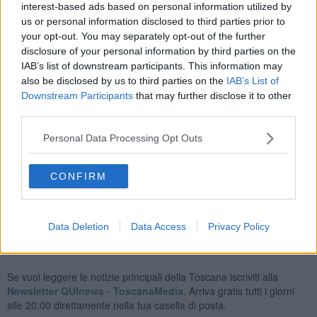
interest-based ads based on personal information utilized by
us or personal information disclosed to third parties prior to
La sua follia è proseguita
al vicino salone di bellezza “Charlotte”
your opt-out. You may separately opt-out of the further
dove ha colpito con violenza l’insegna esterna, danneggiando
disclosure of your personal information by third parties on the
anche questa. I passanti, increduli di quanto stava accadendo,
IAB’s list of downstream participants. This information may
hanno chiamato le Forze dell'Ordine, sono intervenuti
also be disclosed by us to third parties on the
IAB’s List of
immediatamente i Carabinieri e un agente della locale polizia
Downstream Participants
that may further disclose it to other
municipale. Dopo una mediazione senza risultato, sono arrivati
i
third parties.
rinforzi da Poggibonsi per arrestarlo
e impedirgli di continuare
con la sua furia.
Personal Data Processing Opt Outs
L'uomo processato per direttissima questa mattina e nelle sedi
giudiziarie il fermo è stato confermato ed è stato trasferito
CONFIRM
nuovamente in carcere da dove era uscito solo poche ore prima.
Data Deletion
Data Access
Privacy Policy
Se vuoi leggere le notizie principali della Toscana iscriviti alla
Newsletter QUInews - ToscanaMedia.
Arriva gratis tutti i giorni
alle 20:00 direttamente nella tua casella di posta.