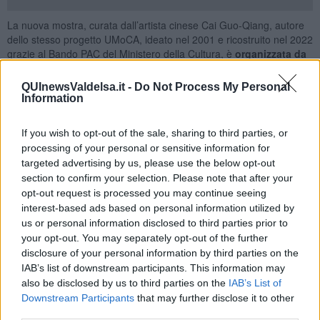
La nuova mostra, curata dall’artista cinese Cai Guo-Qiang, autore
dello stesso progetto UMoCA, ideato nel 2001 e ricostruito nel 2022
grazie al Bando PAC del Ministero della Cultura, è
organizzata da
Associazione Arte Continua e dal Comune di Colle Valdelsa
che confermano, tramite il proseguimento della programmazione
QUInewsValdelsa.it -
Do Not Process My Personal
espositiva di UMoCA, il loro impegno per promuovere l’arte nello
Information
spazio pubblico.
Per l’inaugurazione della nuova mostra,
ci sarà nella giornata del
If you wish to opt-out of the sale, sharing to third parties, or
31 marzo, alle ore 19, una visita alla presenza dell’artista alla
processing of your personal or sensitive information for
Fonte delle Fate
e, alle ore 20, la proiezione al Cinema Garibaldi
targeted advertising by us, please use the below opt-out
di Poggibonsi del film
La divina cometa
(2022), ultima opera
section to confirm your selection. Please note that after your
cinematografica di Mimmo Paladino; a seguito della proiezione
opt-out request is processed you may continue seeing
(durata 96 minuti
) è prevista negli spazi del cinema una
interest-based ads based on personal information utilized by
conversazione tra l’artista e Mario Lorini
, Presidente ANEC -
us or personal information disclosed to third parties prior to
Associazione Nazionale Esercenti Cinema. Nella giornata del 1°
your opt-out. You may separately opt-out of the further
aprile a Colle Valdesa, alle ore 12, avverrà l’apertura di UMoCA con
disclosure of your personal information by third parties on the
le opere di Mimmo Paladino.
IAB’s list of downstream participants. This information may
“Salutiamo con grande piacere questa seconda mostra all’UMoCA,
also be disclosed by us to third parties on the
IAB’s List of
e siamo orgogliosi di poter ospitare a Colle uno dei più noti ed
Downstream Participants
that may further disclose it to other
importanti artisti viventi, che ci omaggia con le sue opere –
third parties.