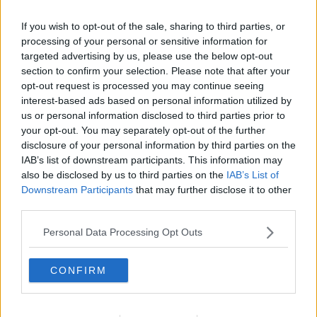
Instagram, Facebook e LinkedIn.
If you wish to opt-out of the sale, sharing to third parties, or
Intanto, i volontari hanno preso parte anche all’organizzazione della
processing of your personal or sensitive information for
rassegna estiva “Colle…Che spettacolo!”,
Dal 18 luglio al 3
targeted advertising by us, please use the below opt-out
settembre si alterneranno appuntamenti che spaziano dalla
section to confirm your selection. Please note that after your
musica contemporanea e classica, al teatro, alla stand up
. Il
opt-out request is processed you may continue seeing
programma dettagliato verrà svelato a breve, ma intanto vi
interest-based ads based on personal information utilized by
anticipiamo che tra i nomi che saliranno sul palco ci saranno Paolo
us or personal information disclosed to third parties prior to
Ruffini, Ginevra Fenyes e Giancane.
your opt-out. You may separately opt-out of the further
disclosure of your personal information by third parties on the
IAB’s list of downstream participants. This information may
also be disclosed by us to third parties on the
IAB’s List of
Nasce “TED-eXtra”, una serie di incontri culturali che si
Downstream Participants
that may further disclose it to other
svolgeranno in Piazza Unità dei Popoli da luglio,
il cui obiettivo
third parties.
non è quello di dare risposte, ma far uscire il pubblico con tante
domande su cui lavorare dal giorno successivo.
Personal Data Processing Opt Outs
“Per l’associazione L'Alveare è un onore aver preso parte
all’organizzazione di queste rassegne di eventi. La collaborazione
CONFIRM
tra associazioni ed istituzioni è fondamentale per la nostra città: il
Terzo Settore è pieno di persone di valore ed è giusto che, unendo
le forze, si riesca a dare valore anche a Colle di Val d’Elsa. Questi
eventi sono rivolti a tutta la cittadinanza e si pongono l’obiettivo di