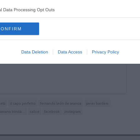
ival
l Data Processing Opt Outs
CONFIRM
Data Deletion
Data Access
Privacy Policy
elli
il capo perfetto
fernando león de aranoa
javier bardem
avano trinità...
calice
facebook
instagram