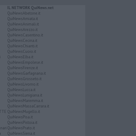
IL NETWORK QuiNews.net
QuiNewsAbetone.it
QuiNewsAmiata.it
QuiNewsAnimali.it
QuiNewsArezzo.it
QuiNewsCasentino.it
QuiNewsCecina.it
QuiNewsChianti.it
QuiNewsCuoio.it
i
QuiNewsElba.it
QuiNewsEmpolese.it
QuiNewsFirenze.it
QuiNewsGarfagnana.it
QuiNewsGrosseto.it
QuiNewsLivorno.it
QuiNewsLucca.it
QuiNewsLunigiana.it
QuiNewsMaremma.it
QuiNewsMassaCarrara.it
ATTE
QuiNewsMugello.it
QuiNewsPisa.it
QuiNewsPistoia.it
nari
QuiNewsPrato.it
a
QuiNewsSiena.it