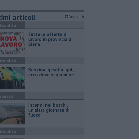
imi articoli
Vedi tutti
ttualità
​Tutte le offerte di
lavoro in provincia di
Siena
ttualità
​Benzina, gasolio, gpl,
ecco dove risparmiare
ronaca
Incendi nei boschi,
un'altra giornata di
fuoco
ttualità