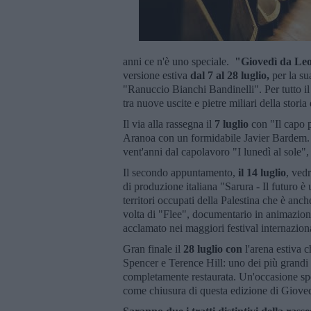
anni ce n'è uno speciale.
"Giovedì da Le
versione estiva
dal 7 al 28 luglio,
per la su
"Ranuccio Bianchi Bandinelli". Per tutto il
tra nuove uscite e pietre miliari della storia
Il via alla rassegna il
7 luglio
con "Il capo 
Aranoa con un formidabile Javier Bardem. Una
vent'anni dal capolavoro "I lunedì al sole",
Il secondo appuntamento,
il 14 luglio
, ved
di produzione italiana "Sarura - Il futuro 
territori occupati della Palestina che è anch
volta di "Flee", documentario in animazione
acclamato nei maggiori festival internazio
Gran finale il
28 luglio con
l'arena estiva 
Spencer e Terence Hill: uno dei più grandi 
completamente restaurata. Un'occasione sp
come chiusura di questa edizione di Giove