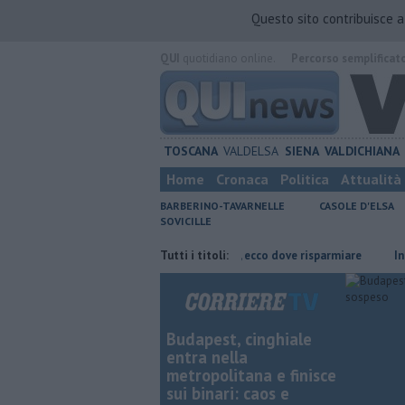
Questo sito contribuisce 
QUI
quotidiano online.
Percorso semplificat
TOSCANA
VALDELSA
SIENA
VALDICHIANA
Home
Cronaca
Politica
Attualità
BARBERINO-TAVARNELLE
CASOLE D'ELSA
SOVICILLE
ia di Siena
​Benzina, gasolio, gpl, ecco dove risparmiare
Tutti i titoli:
Incendi nei
Budapest, cinghiale
entra nella
metropolitana e finisce
sui binari: caos e