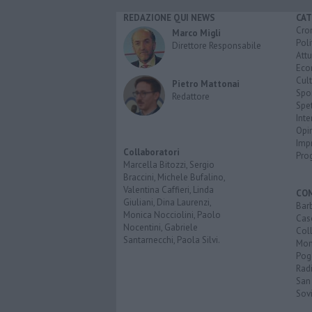
REDAZIONE QUI NEWS
CAT
Cro
Marco Migli
Poli
Direttore Responsabile
Attu
Eco
Cult
Pietro Mattonai
Spo
Redattore
Spet
Inte
Opi
Imp
Collaboratori
Pro
Marcella Bitozzi, Sergio
Braccini, Michele Bufalino,
Valentina Caffieri, Linda
CO
Giuliani, Dina Laurenzi,
Bar
Monica Nocciolini, Paolo
Cas
Nocentini, Gabriele
Coll
Santarnecchi, Paola Silvi.
Mon
Pog
Rad
San
Sovi