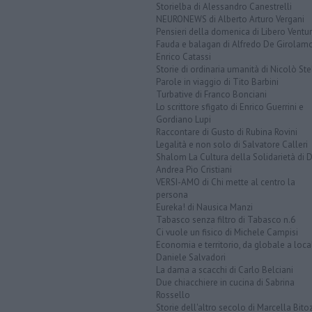
Storielba di Alessandro Canestrelli
NEURONEWS di Alberto Arturo Vergani
Pensieri della domenica di Libero Ventur
Fauda e balagan di Alfredo De Girolam
Enrico Catassi
Storie di ordinaria umanità di Nicolò Ste
Parole in viaggio di Tito Barbini
Turbative di Franco Bonciani
Lo scrittore sfigato di Enrico Guerrini e
Gordiano Lupi
Raccontare di Gusto di Rubina Rovini
Legalità e non solo di Salvatore Calleri
Shalom La Cultura della Solidarietà di 
Andrea Pio Cristiani
VERSI-AMO di Chi mette al centro la
persona
Eureka! di Nausica Manzi
Tabasco senza filtro di Tabasco n.6
Ci vuole un fisico di Michele Campisi
Economia e territorio, da globale a loca
Daniele Salvadori
La dama a scacchi di Carlo Belciani
Due chiacchiere in cucina di Sabrina
Rossello
Storie dell'altro secolo di Marcella Bito