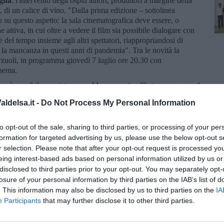
egna
: l'intervento degli ospiti autori, produttori a margine della
to, di un calice di vino. "Dalla prima edizione – sottolinea
o su questo aspetto: la sala cinematografica deve essere, o
 attiva, in cui oltre a vedere il film sia possibile dialogare con
 del tempo insieme agli altri spettatori, riappropriandosi di
o la mancanza in questi anni di pandemia". Tra le novità la
arzuoli, in programma giovedì 7 luglio ore 20.30 con
inema.
, sarà possibile acquistare un
abbonamento
all'intera rassegna: 4
servata agli studenti
: biglietto singolo 4 euro e abbonamento a
ldelsa.it -
Do Not Process My Personal Information
sulle pagine social su Facebook e instagram.
to opt-out of the sale, sharing to third parties, or processing of your per
formation for targeted advertising by us, please use the below opt-out s
r selection. Please note that after your opt-out request is processed y
eing interest-based ads based on personal information utilized by us or
disclosed to third parties prior to your opt-out. You may separately opt-
oscana iscriviti alla
Newsletter QUInews - ToscanaMedia.
losure of your personal information by third parties on the IAB’s list of
amente nella tua casella di posta.
. This information may also be disclosed by us to third parties on the
IA
Participants
that may further disclose it to other third parties.