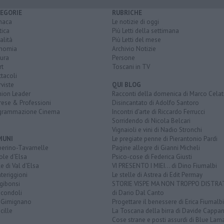
EGORIE
RUBRICHE
naca
Le notizie di oggi
tica
Più Letti della settimana
alità
Più Letti del mese
nomia
Archivio Notizie
ura
Persone
rt
Toscani in TV
tacoli
rviste
QUI BLOG
nion Leader
Racconti della domenica di Marco Celat
rese & Professioni
Disincantato di Adolfo Santoro
grammazione Cinema
Incontri d'arte di Riccardo Ferrucci
Sorridendo di Nicola Belcari
Vignaioli e vini di Nadio Stronchi
MUNI
Le pregiate penne di Pierantonio Pardi
berino-Tavarnelle
Pagine allegre di Gianni Micheli
ole d'Elsa
Psico-cose di Federica Giusti
e di Val d'Elsa
VI PRESENTO I MIEI... di Dino Fiumalbi
teriggioni
Le stelle di Astrea di Edit Permay
gibonsi
STORIE VISPE MA NON TROPPO DISTR
icondoli
di Dario Dal Canto
 Gimignano
Progettare il benessere di Erica Fiumalbi
cille
La Toscana della birra di Davide Cappan
Cose strane e posti assurdi di Blue Lam