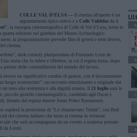
COLLE VAL D'ELSA —
Il cinema all'aperto è un
Ult
appuntamento tipico estivo e a
Colle Valdelsa
da 4
A
oni"
, la rassegna cinematografica di Colle di Val d’Lesa, torna in
a quarta edizione nel giardino del Museo Archeologico
 mese, la programmazione prevede film di generi e temi diversi,
 del cinema.
perfetto", dark comedy pluripremiata di Fernando Leon de
A
 storia che fa ridere e riflettere, in cui il regista torna, dopo
 a parlare delle contraddizioni del mondo del lavoro.
rà invece un significativo cambio di genere, con il documentario
è un luogo sconosciuto": un racconto emozionante e originale dai
e un inno alla resistenza e alla dignità umana. Il
21 luglio
sarà la
, piccolo gioiello cinematografico, candidato agli Oscar e
C
nali, firmato dal regista danese Jonas Poher Rasmussen.
che ospiterà la proiezione di "Lo chiamavano Trinità", con Bud
cult del cinema italiano che torna al cinema in versione
eciale che sarà accompagnata da un evento a sorpresa pensato
dì da Leoni.
A