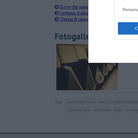
Ecco chi sono i vincitori del Film Fest
Persona
Settima Edizione per il Casole Film
Torna il cinema estivo
Fotogallery
Tag
colle di val d'elsa
ranuccio bianchi bandin
i lunedì al sole
palestina
flee
lo chiam