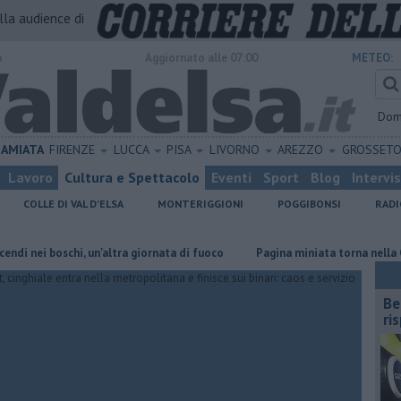
alla audience di
o
Aggiornato alle 07:00
METEO:
Dom
AMIATA
FIRENZE
LUCCA
PISA
LIVORNO
AREZZO
GROSSET
Lavoro
Cultura e Spettacolo
Eventi
Sport
Blog
Intervi
COLLE DI VAL D'ELSA
MONTERIGGIONI
POGGIBONSI
RADI
 boschi, un'altra giornata di fuoco
Pagina miniata torna nella Concatte
​B
ri