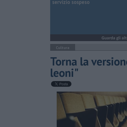
servizio sospeso
Cultura
Torna la version
leoni"