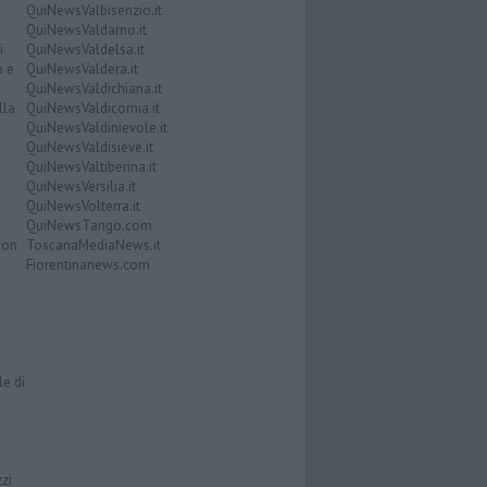
QuiNewsValbisenzio.it
QuiNewsValdarno.it
i
QuiNewsValdelsa.it
o e
QuiNewsValdera.it
QuiNewsValdichiana.it
lla
QuiNewsValdicornia.it
QuiNewsValdinievole.it
QuiNewsValdisieve.it
QuiNewsValtiberina.it
QuiNewsVersilia.it
QuiNewsVolterra.it
QuiNewsTango.com
Don
ToscanaMediaNews.it
Fiorentinanews.com
le di
zzi