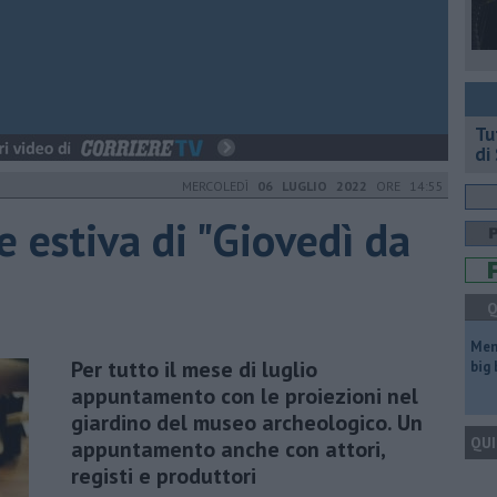
​T
di
MERCOLEDÌ
06 LUGLIO 2022
ORE 14:55
e estiva di "Giovedì da
Q
Mem
Per tutto il mese di luglio
big
appuntamento con le proiezioni nel
giardino del museo archeologico. Un
QUI
appuntamento anche con attori,
registi e produttori