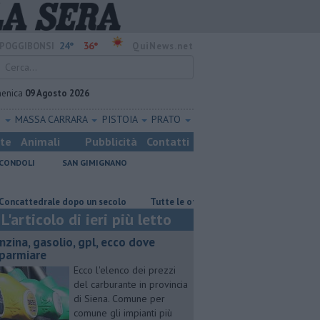
24°
36°
POGGIBONSI
QuiNews.net
enica
09 Agosto 2026
O
MASSA CARRARA
PISTOIA
PRATO
ste
Animali
Pubblicità
Contatti
CONDOLI
SAN GIMIGNANO
drale dopo un secolo
​Tutte le offerte di lavoro in provincia di Siena
L'articolo di ieri più letto
enzina, gasolio, gpl, ecco dove
sparmiare
Ecco l'elenco dei prezzi
del carburante in provincia
di Siena. Comune per
comune gli impianti più