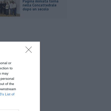
Pagina miniata torna
nella Concattedrale
dopo un secolo
sonal or
ection to
ou may
 personal
out of the
 downstream
B’s List of