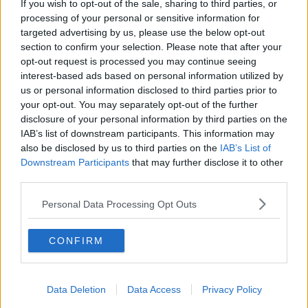
If you wish to opt-out of the sale, sharing to third parties, or
processing of your personal or sensitive information for
targeted advertising by us, please use the below opt-out
Adesso anche il turista, che si trova in questo importante nodo
section to confirm your selection. Please note that after your
stradale, potrà capire la direzione da prendere. Infatti sono presenti
opt-out request is processed you may continue seeing
i gruppi di cartelli per la S.G.C Firenze - Siena e per Poggibonsi,
interest-based ads based on personal information utilized by
quello per la direttrice per Volterra, Casole e San Gimignano, quello
per la Maremma oppure più semplicemente la direzione per il
us or personal information disclosed to third parties prior to
centro storico di Colle bassa. Numerosi i cartelli che segnalano i
your opt-out. You may separately opt-out of the further
percorsi ciclo-pedonali, con un occhio rivolto alla mobilità
disclosure of your personal information by third parties on the
sostenibile.
IAB’s list of downstream participants. This information may
also be disclosed by us to third parties on the
IAB’s List of
A mancare adesso però rimane la segnaletica orizzontale. Si sente
Downstream Participants
that may further disclose it to other
purtroppo la mancanza degli stop, e delle strisce che "incanalano"
third parties.
verso una corsia ben definita.
Nelle ore di punta la rotatoria è molto frequentata e la sicurezza
Personal Data Processing Opt Outs
adesso non è proprio al massimo. Manca veramente poco, l'ultimo
passo per completare un'operazione che è durata anni e che ha
CONFIRM
migliorato l'inizio della città bassa.
La speranza dei colligiani è che quest'ultima posa, ovvero quella
delle strisce, non diventi una lungaggine. Anche perchè se ormai
siamo abituati ai lavori all'italiana, in questo momento un bel lavoro
Data Deletion
Data Access
Privacy Policy
completato potrebbe rappresentare un piccolo segnale di positività