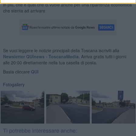
in più, che è quel che ci vuole anche per una ripartenza economica
che stenta ad arrivare
Se vuoi leggere le notizie principali della Toscana iscriviti alla
Newsletter QUInews - ToscanaMedia.
Arriva gratis tutti i giorni
alle 20:00 direttamente nella tua casella di posta.
Basta cliccare
QUI
Fotogallery
Ti potrebbe interessare anche: