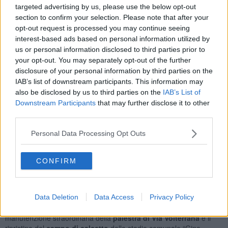
del giorno, approvato ieri 9 febbraio, relativo
all’accordo
targeted advertising by us, please use the below opt-out
raggiunto nella determinazione dei rapporti finanziari con
section to confirm your selection. Please note that after your
l’Associazione sportiva
che gestisce dal 2006 la
Piscina
opt-out request is processed you may continue seeing
Olimpia.
interest-based ads based on personal information utilized by
us or personal information disclosed to third parties prior to
your opt-out. You may separately opt-out of the further
disclosure of your personal information by third parties on the
“La delibera che abbiamo votato ieri in consiglio comunale –
IAB’s list of downstream participants. This information may
prosegue la nota
- non mette soltanto la parola fine ad una
also be disclosed by us to third parties on the
IAB’s List of
vicenda che ha visto per molti anni contrapposti gli interessi
Downstream Participants
that may further disclose it to other
dell’amministrazione a quelli dell’associazione sportiva che ha
third parties.
gestito l’impianto natatorio, ma riconosce identità e dignità a tutti
coloro che, ogni giorno, mettono lo sport al centro della propria vita
Personal Data Processing Opt Outs
o del proprio lavoro generando valore: perché la nostra città ha un
enorme bisogno di quello che lo sport può trasmettere ai cittadini di
CONFIRM
oggi e di domani”.
L'intenzione della Giunta si era già manifestata con i numerosi
interventi effettuati tra il 2020 e il 2022, per circa 835 mila euro. Tra
i cantieri conclusi,
l’efficientamento energetico del Palazzetto
Data Deletion
Data Access
Privacy Policy
dello Sport e della palestra di Buonriposo
; l’intervento di
manutenzione straordinaria della
palestra di Via Volterrana
e il
ripristino del
campo di calcetto
dello stadio comunale “Gino