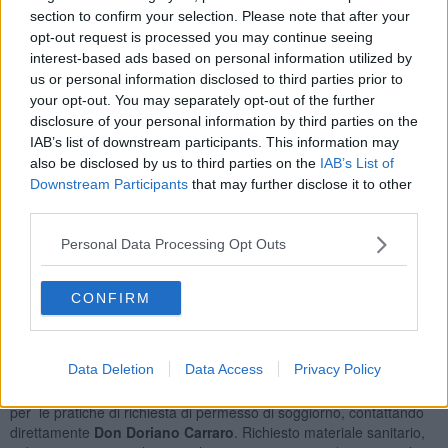
piena collaborazione e soddisfazione nei confronti dei volontari, che
section to confirm your selection. Please note that after your
attraverso il loro servizio si rendono sempre disponibili nei confronti
opt-out request is processed you may continue seeing
dei più fragili".
interest-based ads based on personal information utilized by
us or personal information disclosed to third parties prior to
your opt-out. You may separately opt-out of the further
disclosure of your personal information by third parties on the
Le iniziative sono molte; da parte della
Confraternita della
IAB’s list of downstream participants. This information may
Misericordia di Castellina Scalo
è stata richiesta la possibilità di
also be disclosed by us to third parties on the
IAB’s List of
avere materiale medico (garze, cerotti, etc), prodotti per l’igiene
Downstream Participants
that may further disclose it to other
personale e casalinga, alimenti a lunga conservazione (in particolar
third parties.
modo per neonati), abbigliamento in buone condizioni con
prevalenza di materiale termico. Il 3 ed il 4 marzo dalle 17.00 alle
Personal Data Processing Opt Outs
20.00, presso la sede di Via Grandi, 7.
L'Oratorio di Belverde
richiede alimenti per la prima infanzia,
CONFIRM
farmaci di prima necessità e necessario per medicazioni, coperte e
sacchi a pelo e prodotti per l’igiene. Fino a sabato 5 dalle ore 17.00
alle ore 19.00.
Data Deletion
Data Access
Privacy Policy
Il
Servizio per la cura pastorale dei migranti
per la
Diocesi di
Siena – Colle di Val d’Elsa – Montalcino
si rende disponibile
per le pratiche di richiesta di permesso di soggiorno, contattando
direttamente
Don Doriano Carraro
. Richiesto materiale sanitario,