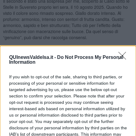
Il secondo è stato una sospresa per me, scoperto ai Calici sotto le
Stelle in Suvereto proprio ieri sera, il 10 agosto 2025. Quando ho
visto il colore sono rimasto sospreso. Giallo dorato intenso. Al
profumo: armonico, intenso con sentori di frutta candita. Gusto:
armonico, sapido e ben strutturato; Tutto ciò per l’effetto della
vinificazione con macerazione sulle bucce. Da quel senso di
“genuino”, può darsi che raccolga consensi.
QUInewsValdelsa.it -
Do Not Process My Personal
Information
If you wish to opt-out of the sale, sharing to third parties, or
processing of your personal or sensitive information for
targeted advertising by us, please use the below opt-out
section to confirm your selection. Please note that after your
opt-out request is processed you may continue seeing
Loc Macchion dei Lupi, prima di arrivare in Suvereto dal lato
interest-based ads based on personal information utilized by
Venturina Terme SS 398.
us or personal information disclosed to third parties prior to
Nadio Stronchi
your opt-out. You may separately opt-out of the further
disclosure of your personal information by third parties on the
IAB’s list of downstream participants. This information may