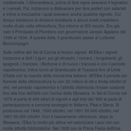
medioevale. I Gherardesca, prima di fare vigne avevano il legnatico
e i cereali. Poi, iniziarono a disboscare per fare poderi con salariati
e infine a mezzadria i quali avevano anche qualche vigneto. Col
tempo iniziarono le divisioni ereditarie e alcuni eredi credettero
molto di più nella vitinicoltura; Era intorno al XIV secolo. Era già
nato il Principato di Piombino con governatore Jacopo Appiano dal
1399 al 1634. A questa data, il granducato passò ai Ludovisi
Boncompagni.
Sulle colline del Val di Cornia si fecero vigneti. All’Elba i vigneti
iniziarono a farli i Liguri, poi gli etruschi, i romani, i longobardi, gli
spagnoli, i francesi, i Borbone e di nuovo i francesi e con il periodo
napoleonico. Infine tornò al Granducato di Toscana fino al’Unità
d’Italia con la nascita della monarchia italiana. All’Elba il periodo più
fiorente della vitivinicoltura fu con 32 milioni di viti e 5mila ettolitri di
vini, nel periodo napoleonico e l’attività vitivinicola rimase costante
fino alla fine dell’800 con l’arrivo della fillossera. In Val di Cornia nel
1875 si parla di 400 ettari di vigneti e agli inizi del ‘900 si parla di
partecipazione a concorsi enologici in Volterra, Pisa e Siena. Si
produceva nel 1848, 1500 ettolitri, nel 1901 50.000 ettolitri, nel
1907 50.000 ettolitri. Con il risanamento vitivinicolo, dopo la
fillossera, l’Elba fu molto più attiva nel valorizzare i suoi vini con
molte attività folcloristiche: Nel 1928 con la Prima Festa dellUva,