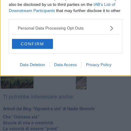
also be disclosed by us to third parties on the
IAB’s List of
Downstream Participants
that may further disclose it to other
third parties.
Se vuoi leggere le notizie principali della Toscana iscriviti alla
Newsletter QUInews - ToscanaMedia.
Arriva gratis tutti i giorni
Personal Data Processing Opt Outs
alle 20:00 direttamente nella tua casella di posta.
Basta cliccare
QUI
CONFIRM
Fotogallery
Data Deletion
Data Access
Privacy Policy
Ti potrebbe interessare anche:
Articoli dal Blog “Vignaioli e vini” di Nadio Stronchi
​Che “Odissea sia”
Scuola di vita e creatività
​La volontà di essere “primi”