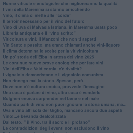
Norme viticole e enologiche che miglioreranno la qualità
​I vini della Maremma si stanno arricchendo
Vino, il clima ci mette alle “corde”
Il terroir necessario per il vino del futuro
​Vino di uva di Malvasia Istriana: in Maremma usata poco
​Libreria antiquaria e il “vino scritto”
​Viticoltura e vini: il Manzoni che non ti aspetti
​Vin Santo e passito, ma erano chiamati anche vini-liquore
Il clima determina le scelte per la vitivinicoltura
Un po' storia dell'Elba in attesa del vino 2025
Le continue nuove prove enologiche per fare vini
Vini dell'Elba e Valdicornia, c'è rivalità?
​I vignaiolo democristano e il vignaiolo comunista
​Non rinnego mai la storia. Spesso, però...
​Dove non c’è cultura enoica, provvede l’immagine
​Una cosa è parlare di vino, altra cosa è venderlo
Bolgheri enoica sorprende: nel bene e nel male
​Quando parli di vino non puoi ignorare la storia umana, ma...
Uva e vino all’Isola del Giglio, mancano ancora due aspetti
​Vino!...e bevanda dealcolizzata
​Dal testo: ” il Vino, tra il sacro e il profano”
Le contraddizioni degli eventi non escludono il vino