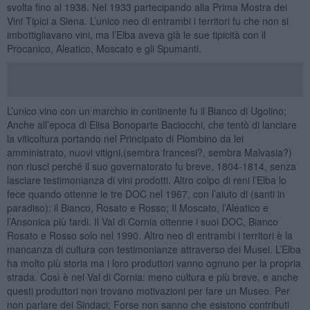
svolta fino al 1938. Nel 1933 partecipando alla Prima Mostra dei
Vini Tipici a Siena. L’unico neo di entrambi i territori fu che non si
imbottigliavano vini, ma l’Elba aveva già le sue tipicità con il
Procanico, Aleatico, Moscato e gli Spumanti.
L’unico vino con un marchio in continente fu il Bianco di Ugolino;
Anche all’epoca di Elisa Bonoparte Baciocchi, che tentò di lanciare
la viticoltura portando nel Principato di Piombino da lei
amministrato, nuovi vitigni,(sembra francesi?, sembra Malvasia?)
non riusci perché il suo governatorato fu breve, 1804-1814, senza
lasciare testimonianza di vini prodotti. Altro colpo di reni l’Elba lo
fece quando ottenne le tre DOC nel 1967, con l’aiuto di (santi in
paradiso): il Bianco, Rosato e Rosso; Il Moscato, l’Aleatico e
l’Ansonica più tardi. Il Val di Cornia ottenne i suoi DOC, Bianco
Rosato e Rosso solo nel 1990. Altro neo di entrambi i territori è la
mancanza di cultura con testimonianze attraverso dei Musei. L’Elba
ha molto più storia ma i loro produttori vanno ognuno per la propria
strada. Così è nel Val di Cornia: meno cultura e più breve, e anche
questi produttori non trovano motivazioni per fare un Museo. Per
non parlare dei Sindaci; Forse non sanno che esistono contributi