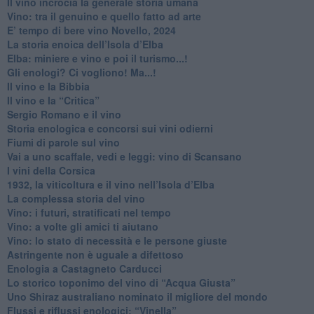
​Il vino incrocia la generale storia umana
Vino: tra il genuino e quello fatto ad arte
E’ tempo di bere vino Novello, 2024
La storia enoica dell’Isola d’Elba
Elba: miniere e vino e poi il turismo...!
​Gli enologi? Ci vogliono! Ma...!
​Il vino e la Bibbia
​Il vino e la “Critica”
Sergio Romano e il vino
​Storia enologica e concorsi sui vini odierni
Fiumi di parole sul vino
​Vai a uno scaffale, vedi e leggi: vino di Scansano
​I vini della Corsica
​1932, la viticoltura e il vino nell’Isola d’Elba
​La complessa storia del vino
​Vino: i futuri, stratificati nel tempo
Vino: a volte gli amici ti aiutano
Vino: lo stato di necessità e le persone giuste
​Astringente non è uguale a difettoso
Enologia a Castagneto Carducci
Lo storico toponimo del vino di “Acqua Giusta”
Uno Shiraz australiano nominato il migliore del mondo
​Flussi e riflussi enologici: “Vinella”