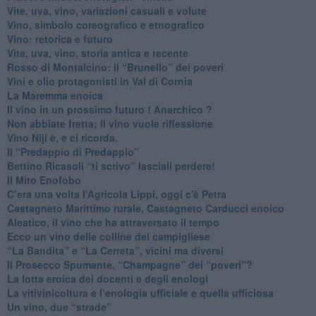
Vite, uva, vino, variazioni casuali e volute
Vino, simbolo coreografico e etnografico
​Vino: retorica e futuro
​Vite, uva, vino, storia antica e recente
​Rosso di Montalcino: il “Brunello” dei poveri
Vini e olio protagonisti in Val di Cornia
​La Maremma enoica
Il vino in un prossimo futuro ! Anarchico ?
​Non abbiate fretta; Il vino vuole riflessione
​Vino Niji è, e ci ricorda.
Il “Predappio di Predappio”
Bettino Ricasoli “ti scrivo” lasciali perdere!
Il Mito Enofobo
​C’era una volta l'Agricola Lippi, oggi c'è Petra
​Castagneto Marittimo rurale, Castagneto Carducci enoico
Aleatico, il vino che ha attraversato il tempo
Ecco un vino delle colline del campigliese
“La Bandita” e “La Cerreta”, vicini ma diversi
​Il Prosecco Spumante, “Champagne” dei “poveri”?
​La lotta eroica dei docenti e degli enologi
​La vitivinicoltura e l’enologia ufficiale e quella ufficiosa
​Un vino, due “strade”