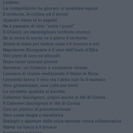
Lodano
​La competizione ha giovato in qualsiasi epoca
Il territorio, le colline ed il terroir
Quando meno te lo aspetti
​Ne è passato di vino “sotto i ponti"
​Il Chianti, un meraviglioso territorio enoico
​Se si cerca la storia ne è pieno il territorio
Alzare le testa per vedere cosa c'è intorno a noi
​Napoleone Bonaparte e il vino dell’Isola d’Elba
Vini pieni di luce ed allocchi
Dopo tanto tuonare piovve
Suvereto, un Comune a vocazione vinosa
Lavorare di ricamo realizzando il Valzer in Rosa
​I proverbi fanno il vino ma l’abito non fa il monaco
Vino globalizzato, una culla per molti
Lo troviamo quando si ascolta
Cabernet Sauvignon, origini anche in Val di Cornia
Il Cabernet Sauvignon in Val di Cornia
Con un pizzico di pseudoscienza
​Vino come magia e metafisica
Dialoghi e aperture dalla etica mentale civica collaborativa
Siamo tra lusco e il brusco
Il religioso e il laico