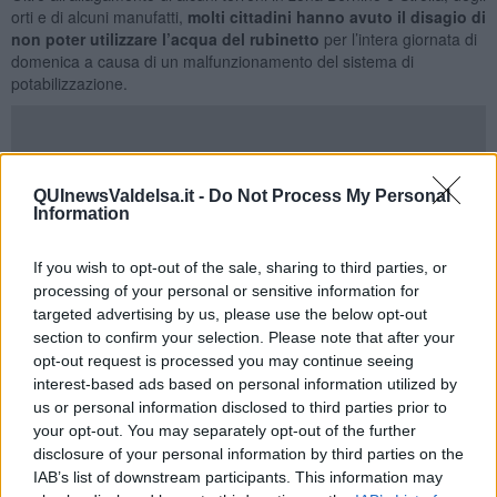
orti e di alcuni manufatti,
molti cittadini hanno avuto il disagio di
non poter utilizzare l’acqua del rubinetto
per l’intera giornata di
domenica a causa di un malfunzionamento del sistema di
potabilizzazione.
Il
Comune ha fatto poca
comunicazione mentre molti cittadini
QUInewsValdelsa.it -
Do Not Process My Personal
chiedevano spiegazioni di come utilizzare l’acqua e dei tempi di
Information
risoluzione del problema questo secondo Azione è la pecca
maggiore nella gestione dell'emergenza, che spiega
If you wish to opt-out of the sale, sharing to third parties, or
"L'alluvione non è certo colpa del Sindaco né della società pubblica
processing of your personal or sensitive information for
Acque. anche se le allerte meteo degli ultimi giorni avrebbero,
targeted advertising by us, please use the below opt-out
forse, suggerito un po’ più di preparazione da parte della
section to confirm your selection. Please note that after your
Amministrazione (es. pulizia tombini) e di Acque. Come sempre gli
opt-out request is processed you may continue seeing
addetti, vigili del fuoco, protezione civile, vigili e volontari della
interest-based ads based on personal information utilized by
Misericordia, hanno evitato il peggio e risolto l'emergenza. A loro la
us or personal information disclosed to third parties prior to
nostra gratitudine. Il tema dell'acqua a Poggibonsi, tuttavia, non si
your opt-out. You may separately opt-out of the further
può limitare ad un evento eccezionale di cui nessuno ha colpa. Nei
disclosure of your personal information by third parties on the
giorni scorsi e negli anni passati abbiamo subito piccoli e grandi
IAB’s list of downstream participants. This information may
disagi di cui questo Sindaco e Amministrazione sono responsabili.