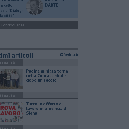
ucca la mostra
D'ARTE
Marcello
selli “Dialoghi
la città"
Condoglianze
imi articoli
Vedi tutti
ttualità
Pagina miniata torna
nella Concattedrale
dopo un secolo
ttualità
​Tutte le offerte di
lavoro in provincia di
Siena
ttualità