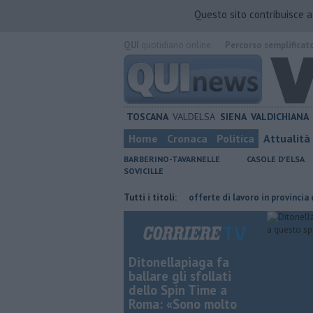
Questo sito contribuisce 
QUI
quotidiano online.
Percorso semplificat
TOSCANA
VALDELSA
SIENA
VALDICHIANA
Home
Cronaca
Politica
Attualità
BARBERINO-TAVARNELLE
CASOLE D'ELSA
SOVICILLE
tedrale dopo un secolo
​Tutte le offerte di lavoro in provincia di Siena
Tutti i titoli:
Ditonellapiaga fa
ballare gli sfollati
dello Spin Time a
Roma: «Sono molto