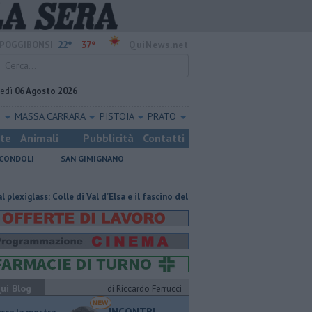
22°
37°
POGGIBONSI
QuiNews.net
vedì
06 Agosto 2026
O
MASSA CARRARA
PISTOIA
PRATO
ste
Animali
Pubblicità
Contatti
CONDOLI
SAN GIMIGNANO
lass: Colle di Val d’Elsa e il fascino della materia trasparente
Pagina min
ui Blog
di Riccardo Ferrucci
INCONTRI