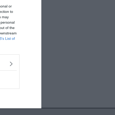
sonal or
ection to
ou may
 personal
out of the
 downstream
B’s List of