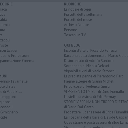
EGORIE
RUBRICHE
naca
Le notizie di oggi
tica
Più Letti della settimana
alità
Più Letti del mese
nomia
Archivio Notizie
ura
Persone
rt
Toscani in TV
tacoli
rviste
QUI BLOG
nion Leader
Incontri d'arte di Riccardo Ferrucci
rese & Professioni
Racconti della domenica di Marco Celat
grammazione Cinema
Disincantato di Adolfo Santoro
Sorridendo di Nicola Belcari
Vignaioli e vini di Nadio Stronchi
MUNI
Le pregiate penne di Pierantonio Pardi
berino-Tavarnelle
Pagine allegre di Gianni Micheli
ole d'Elsa
Psico-cose di Federica Giusti
e di Val d'Elsa
VI PRESENTO I MIEI... di Dino Fiumalbi
teriggioni
Le stelle di Astrea di Edit Permay
gibonsi
STORIE VISPE MA NON TROPPO DISTR
icondoli
di Dario Dal Canto
 Gimignano
Progettare il benessere di Erica Fiumalbi
cille
La Toscana della birra di Davide Cappan
Cose strane e posti assurdi di Blue Lam
Storielba di Alessandro Canestrelli