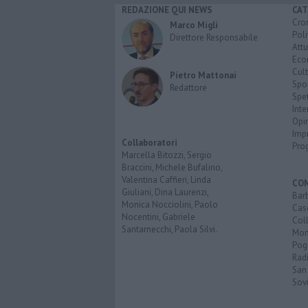
REDAZIONE QUI NEWS
CAT
Cro
Marco Migli
Poli
Direttore Responsabile
Attu
Eco
Cult
Pietro Mattonai
Spo
Redattore
Spet
Inte
Opi
Imp
Collaboratori
Pro
Marcella Bitozzi, Sergio
Braccini, Michele Bufalino,
Valentina Caffieri, Linda
CO
Giuliani, Dina Laurenzi,
Bar
Monica Nocciolini, Paolo
Cas
Nocentini, Gabriele
Coll
Santarnecchi, Paola Silvi.
Mon
Pog
Rad
San
Sovi