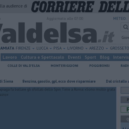
alla audience di
o
Aggiornato alle 07:00
METEO:
Gio
AMIATA
FIRENZE
LUCCA
PISA
LIVORNO
AREZZO
GROSSET
Lavoro
Cultura e Spettacolo
Eventi
Sport
Blog
Intervi
COLLE DI VAL D'ELSA
MONTERIGGIONI
POGGIBONSI
RADI
​Benzina, gasolio, gpl, ecco dove risparmiare
Dal cristallo al plexig
Q