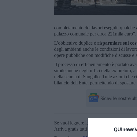
completamento dei lavori eseguiti qualche a
palazzo comunale per circa 221mila euro".
L'obbiettivo duplice è
risparmiare sui cos
degli ambienti anche le condizioni di lavoro
opere pubbliche con modifiche discusse e 
Il processo di efficientamento è portato av
simile anche negli uffici della ex pretura, a
nella scuola di Sangallo. Tutte azioni che
ri
bilancio dell'Ente, permettendo di spostare 
Se vuoi leggere le notizie principali della T
Arriva gratis tutti i giorni alle 20:00 dirett
QUInewsVa