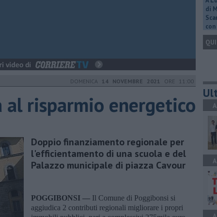
A L
di 
Scar
con 
QUI
DOMENICA
14 NOVEMBRE 2021
ORE 11:00
Ult
 al risparmio energetico
A
Doppio finanziamento regionale per
l'efficientamento di una scuola e del
A
Palazzo municipale di piazza Cavour
POGGIBONSI —
Il Comune di Poggibonsi si
aggiudica 2 contributi regionali migliorare i propri
A