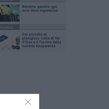
​Benzina, gasolio, gpl,
ecco dove risparmiare
ttualità
Dal cristallo al
plexiglass: Colle di Val
d’Elsa e il fascino della
materia trasparente