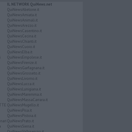
IL NETWORK QuiNews.net
QuiNewsAbetone.it
QuiNewsAmiata.it
QuiNewsAnimali.it
QuiNewsArezzo.it
QuiNewsCasentino.it
QuiNewsCecina.it
QuiNewsChianti.it
QuiNewsCuoio.it
QuiNewsElba.it
i
QuiNewsEmpolese.it
QuiNewsFirenze.it
QuiNewsGarfagnana.it
QuiNewsGrosseto.it
QuiNewsLivorno.it
QuiNewsLucca.it
QuiNewsLunigiana.it
QuiNewsMaremma.it
QuiNewsMassaCarrara.it
ATTE
QuiNewsMugello.it
QuiNewsPisa.it
QuiNewsPistoia.it
nari
QuiNewsPrato.it
a
QuiNewsSiena.it
QuiNewsValbisenzio.it