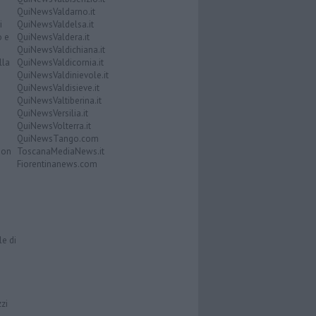
QuiNewsValdarno.it
i
QuiNewsValdelsa.it
o e
QuiNewsValdera.it
QuiNewsValdichiana.it
lla
QuiNewsValdicornia.it
QuiNewsValdinievole.it
QuiNewsValdisieve.it
QuiNewsValtiberina.it
QuiNewsVersilia.it
QuiNewsVolterra.it
QuiNewsTango.com
Don
ToscanaMediaNews.it
Fiorentinanews.com
le di
zzi