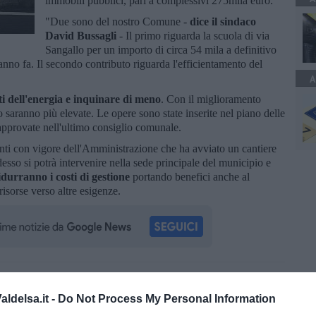
immobili pubblici, pari a complessivi 275mila euro.
"Due sono del nostro Comune -
dice il sindaco
David Bussagli
- Il primo riguarda la scuola di via
Sangallo per un importo di circa 54 mila a definitivo
nno fa. Il secondo contributo riguarda l'efficientamento del
A
ti dell'energia e inquinare di meno
. Con il miglioramento
 saranno più elevate. Le opere sono state inserite nel piano delle
approvate nell'ultimo consiglio comunale.
anti con vigore dell'Amministrazione che ha avviato un cantiere
desso si potrà intervenire nella sede principale del municipio e
durranno i costi di gestione
portando benefici anche al
risorse verso altre esigenze.
oscana iscriviti alla
Newsletter QUInews - ToscanaMedia.
amente nella tua casella di posta.
ldelsa.it -
Do Not Process My Personal Information