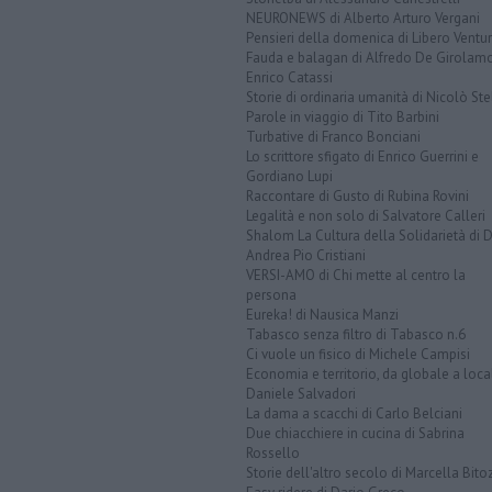
NEURONEWS di Alberto Arturo Vergani
Pensieri della domenica di Libero Ventur
Fauda e balagan di Alfredo De Girolam
Enrico Catassi
Storie di ordinaria umanità di Nicolò Ste
Parole in viaggio di Tito Barbini
Turbative di Franco Bonciani
Lo scrittore sfigato di Enrico Guerrini e
Gordiano Lupi
Raccontare di Gusto di Rubina Rovini
Legalità e non solo di Salvatore Calleri
Shalom La Cultura della Solidarietà di 
Andrea Pio Cristiani
VERSI-AMO di Chi mette al centro la
persona
Eureka! di Nausica Manzi
Tabasco senza filtro di Tabasco n.6
Ci vuole un fisico di Michele Campisi
Economia e territorio, da globale a loca
Daniele Salvadori
La dama a scacchi di Carlo Belciani
Due chiacchiere in cucina di Sabrina
Rossello
Storie dell'altro secolo di Marcella Bito