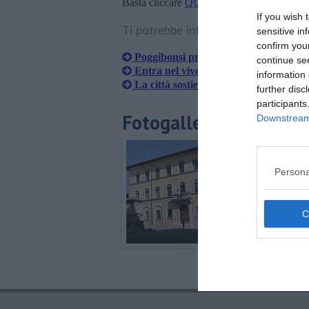
Basta cliccare
QUI
If you wish 
Ti potrebbe interessare anche:
sensitive in
confirm you
Poggibonsi protagonista alla Cop26
continue se
Entra nel vivo "Dante 700 anni e non 
information 
La città sostiene l'ottobre rosa
further disc
participants
Fotogallery
Downstream 
Persona