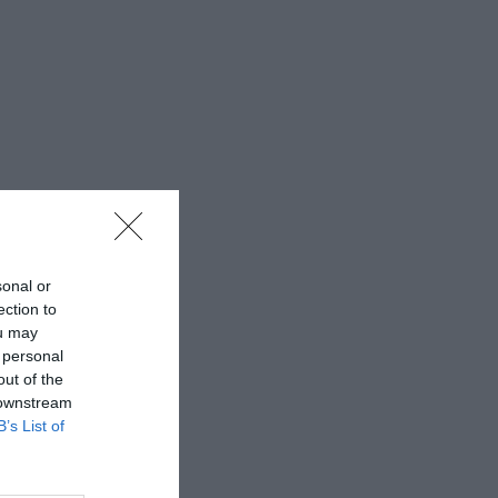
sonal or
ection to
ou may
 personal
out of the
 downstream
B’s List of