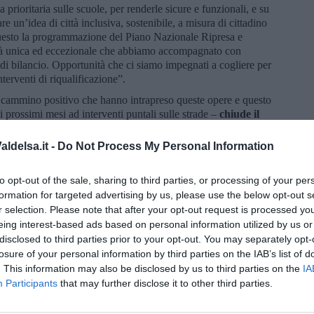
a prioritaria sulle scuole, per renderle sicure e funzionali, e su
re un’idea di città inclusiva, sostenibile, a misura di cittadino
In questo la programmazione del Piano Nazionale Ripresa e
ità unica ed eccezionale che abbiamo accompagnato con
 di bilancio. Opportunità che ci siamo impegnati a cogliere per
terventi di riqualificazione”.
 cammino positivo che hanno intrapreso queste opere e questo
prossimi mesi ad interventi puntali sulle strade –
chiude il
destinate in questo periodo alla strada di Talciona. Altre, circa
imane a sistemare una parte di via Trento con progetto specifico.
ldelsa.it -
Do Not Process My Personal Information
on le risorse stanziate con questa prima variazione di Bilancio e
elle strade”.
to opt-out of the sale, sharing to third parties, or processing of your per
formation for targeted advertising by us, please use the below opt-out s
r selection. Please note that after your opt-out request is processed y
eing interest-based ads based on personal information utilized by us or
disclosed to third parties prior to your opt-out. You may separately opt-
losure of your personal information by third parties on the IAB’s list of
oscana iscriviti alla
Newsletter QUInews - ToscanaMedia.
. This information may also be disclosed by us to third parties on the
IA
amente nella tua casella di posta.
Participants
that may further disclose it to other third parties.