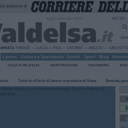
alla audience di
o
Aggiornato alle 19:20
METEO:
Gio
AMIATA
FIRENZE
LUCCA
PISA
LIVORNO
AREZZO
GROSSET
Lavoro
Cultura e Spettacolo
Eventi
Sport
Blog
Intervi
COLLE DI VAL D'ELSA
MONTERIGGIONI
POGGIBONSI
RADI
​Tutte le offerte di lavoro in provincia di Siena
​Benzina, gasolio, gpl,
Q