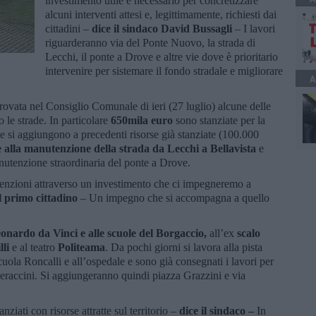
investimento utile e necessario per concretizzare
alcuni interventi attesi e, legittimamente, richiesti dai
cittadini –
dice il sindaco David Bussagli
– I lavori
riguarderanno via del Ponte Nuovo, la strada di
Lecchi, il ponte a Drove e altre vie dove è prioritario
intervenire per sistemare il fondo stradale e migliorare
A
rovata nel Consiglio Comunale di ieri (27 luglio) alcune delle
 le strade. In particolare
650mila euro
sono stanziate per la
e si aggiungono a precedenti risorse già stanziate (100.000
 alla manutenzione della strada da Lecchi a Bellavista
e
nutenzione straordinaria del ponte a Drove.
enzioni attraverso un investimento che ci impegneremo a
il primo cittadino
– Un impegno che si accompagna a quello
eonardo da Vinci e alle scuole del Borgaccio,
all’ex
scalo
lli
e al teatro
Politeama
. Da pochi giorni si lavora alla pista
scuola Roncalli e all’ospedale e sono già consegnati i lavori per
ieraccini. Si aggiungeranno quindi piazza Grazzini e via
nziati con risorse attratte sul territorio –
dice il sindaco –
In