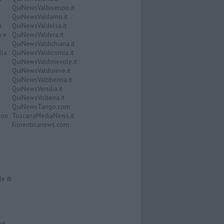
QuiNewsValbisenzio.it
QuiNewsValdarno.it
i
QuiNewsValdelsa.it
o e
QuiNewsValdera.it
QuiNewsValdichiana.it
lla
QuiNewsValdicornia.it
QuiNewsValdinievole.it
QuiNewsValdisieve.it
QuiNewsValtiberina.it
QuiNewsVersilia.it
QuiNewsVolterra.it
QuiNewsTango.com
Don
ToscanaMediaNews.it
Fiorentinanews.com
le di
zzi