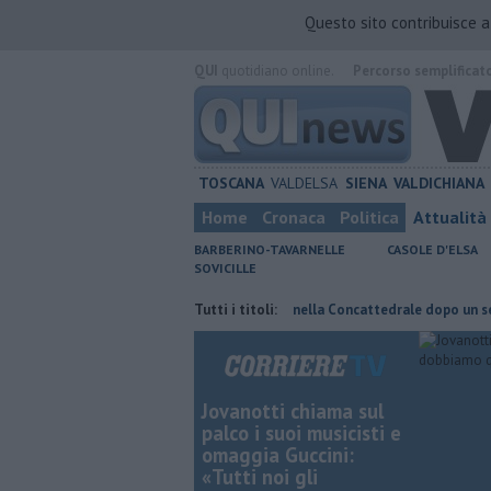
Questo sito contribuisce 
QUI
quotidiano online.
Percorso semplificat
TOSCANA
VALDELSA
SIENA
VALDICHIANA
Home
Cronaca
Politica
Attualità
BARBERINO-TAVARNELLE
CASOLE D'ELSA
SOVICILLE
 di fuoco
Pagina miniata torna nella Concattedrale dopo un secolo
Tutti i titoli:
Jovanotti chiama sul
palco i suoi musicisti e
omaggia Guccini:
«Tutti noi gli