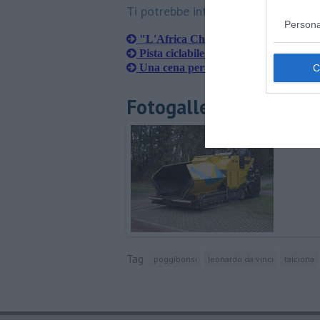
Ti potrebbe interessare anche:
Persona
"L'Africa Chiama" e la band rispon
Pista ciclabile per l'ospedale, si parte
Una cena per aiutare i malati oncolog
Fotogallery
Tag
poggibonsi
leonardo da vinci
talciona