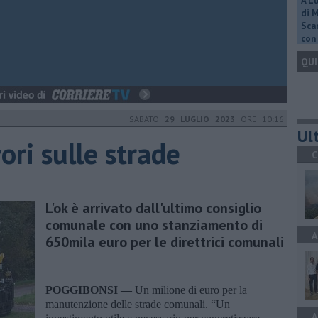
A L
di 
Scar
con 
QUI
SABATO
29 LUGLIO 2023
ORE 10:16
Ult
ori sulle strade
C
L'ok è arrivato dall'ultimo consiglio
comunale con uno stanziamento di
A
650mila euro per le direttrici comunali
POGGIBONSI —
Un milione di euro per la
manutenzione delle strade comunali. “Un
A