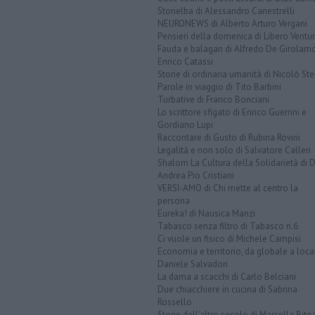
Storielba di Alessandro Canestrelli
NEURONEWS di Alberto Arturo Vergani
Pensieri della domenica di Libero Ventur
Fauda e balagan di Alfredo De Girolam
Enrico Catassi
Storie di ordinaria umanità di Nicolò Ste
Parole in viaggio di Tito Barbini
Turbative di Franco Bonciani
Lo scrittore sfigato di Enrico Guerrini e
Gordiano Lupi
Raccontare di Gusto di Rubina Rovini
Legalità e non solo di Salvatore Calleri
Shalom La Cultura della Solidarietà di 
Andrea Pio Cristiani
VERSI-AMO di Chi mette al centro la
persona
Eureka! di Nausica Manzi
Tabasco senza filtro di Tabasco n.6
Ci vuole un fisico di Michele Campisi
Economia e territorio, da globale a loca
Daniele Salvadori
La dama a scacchi di Carlo Belciani
Due chiacchiere in cucina di Sabrina
Rossello
Storie dell'altro secolo di Marcella Bito