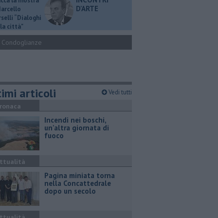
ucca la mostra
D'ARTE
Marcello
selli “Dialoghi
la città"
Condoglianze
imi articoli
Vedi tutti
ronaca
Incendi nei boschi,
un'altra giornata di
fuoco
ttualità
Pagina miniata torna
nella Concattedrale
dopo un secolo
ttualità