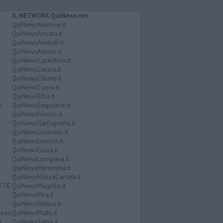
IL NETWORK QuiNews.net
QuiNewsAbetone.it
QuiNewsAmiata.it
QuiNewsAnimali.it
QuiNewsArezzo.it
QuiNewsCasentino.it
QuiNewsCecina.it
QuiNewsChianti.it
QuiNewsCuoio.it
QuiNewsElba.it
i
QuiNewsEmpolese.it
QuiNewsFirenze.it
QuiNewsGarfagnana.it
QuiNewsGrosseto.it
QuiNewsLivorno.it
QuiNewsLucca.it
QuiNewsLunigiana.it
QuiNewsMaremma.it
QuiNewsMassaCarrara.it
ATTE
QuiNewsMugello.it
QuiNewsPisa.it
QuiNewsPistoia.it
nari
QuiNewsPrato.it
a
QuiNewsSiena.it