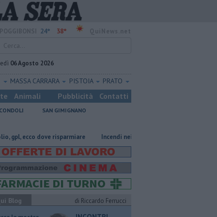
24°
38°
POGGIBONSI
QuiNews.net
vedì
06 Agosto 2026
O
MASSA CARRARA
PISTOIA
PRATO
ste
Animali
Pubblicità
Contatti
CONDOLI
SAN GIMIGNANO
 ecco dove risparmiare
Incendi nei boschi, un'altra giornata di fuoco
ui Blog
di Riccardo Ferrucci
INCONTRI