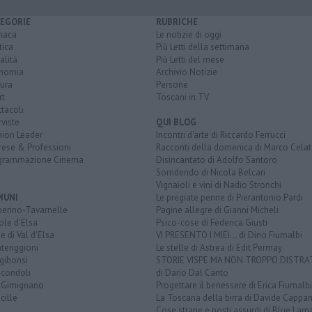
EGORIE
RUBRICHE
naca
Le notizie di oggi
tica
Più Letti della settimana
alità
Più Letti del mese
nomia
Archivio Notizie
ura
Persone
rt
Toscani in TV
tacoli
rviste
QUI BLOG
nion Leader
Incontri d'arte di Riccardo Ferrucci
rese & Professioni
Racconti della domenica di Marco Celat
grammazione Cinema
Disincantato di Adolfo Santoro
Sorridendo di Nicola Belcari
Vignaioli e vini di Nadio Stronchi
MUNI
Le pregiate penne di Pierantonio Pardi
berino-Tavarnelle
Pagine allegre di Gianni Micheli
ole d'Elsa
Psico-cose di Federica Giusti
e di Val d'Elsa
VI PRESENTO I MIEI... di Dino Fiumalbi
teriggioni
Le stelle di Astrea di Edit Permay
gibonsi
STORIE VISPE MA NON TROPPO DISTR
icondoli
di Dario Dal Canto
 Gimignano
Progettare il benessere di Erica Fiumalbi
cille
La Toscana della birra di Davide Cappan
Cose strane e posti assurdi di Blue Lam