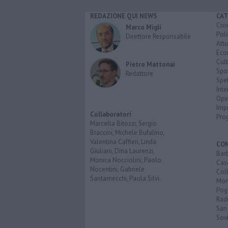
REDAZIONE QUI NEWS
CAT
Cro
Marco Migli
Poli
Direttore Responsabile
Attu
Eco
Cult
Pietro Mattonai
Spo
Redattore
Spet
Inte
Opi
Imp
Collaboratori
Pro
Marcella Bitozzi, Sergio
Braccini, Michele Bufalino,
Valentina Caffieri, Linda
CO
Giuliani, Dina Laurenzi,
Bar
Monica Nocciolini, Paolo
Cas
Nocentini, Gabriele
Coll
Santarnecchi, Paola Silvi.
Mon
Pog
Rad
San
Sovi