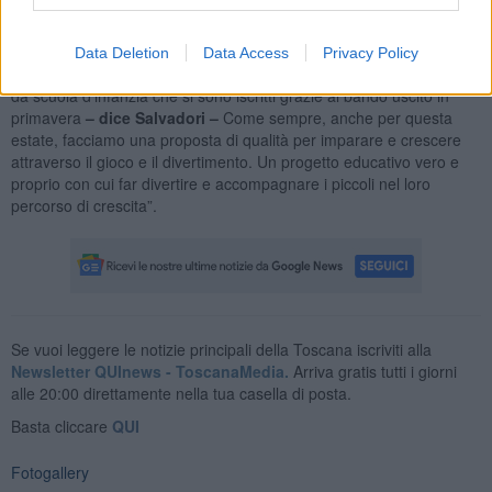
facendo loro conoscere i diversi sapori ed aromi attraverso percorsi
di profumi e sapori.
Data Deletion
Data Access
Privacy Policy
“In questo caso le attività coinvolgono i bambini e bambine in età
da scuola d’infanzia che si sono iscritti grazie al bando uscito in
primavera
– dice Salvadori –
Come sempre, anche per questa
estate, facciamo una proposta di qualità per imparare e crescere
attraverso il gioco e il divertimento. Un progetto educativo vero e
proprio con cui far divertire e accompagnare i piccoli nel loro
percorso di crescita”.
Se vuoi leggere le notizie principali della Toscana iscriviti alla
Newsletter QUInews - ToscanaMedia.
Arriva gratis tutti i giorni
alle 20:00 direttamente nella tua casella di posta.
Basta cliccare
QUI
Fotogallery