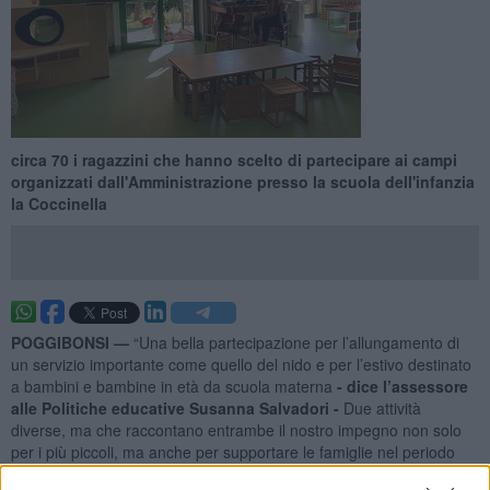
circa 70 i ragazzini che hanno scelto di partecipare ai campi
organizzati dall'Amministrazione presso la scuola dell'infanzia
la Coccinella
POGGIBONSI —
“Una bella partecipazione per l’allungamento di
un servizio importante come quello del nido e per l’estivo destinato
a bambini e bambine in età da scuola materna
- dice l’assessore
alle Politiche educative Susanna Salvadori -
Due attività
diverse, ma che raccontano entrambe il nostro impegno non solo
per i più piccoli, ma anche per supportare le famiglie nel periodo
estivo”.