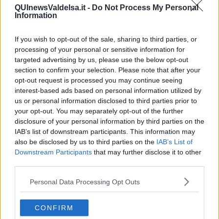
Per quanto riguarda il
nido comunale
l’attività prosegue negli
QUInewsValdelsa.it -
Do Not Process My Personal
Information
spazi de La Coccinella visto che presto prenderanno il via i lavori al
Rodari. “La scelta di prolungare il nido per tutto il mese di luglio –
dice
Salvadori
– è stata introdotta alcuni fa per raccogliere le
If you wish to opt-out of the sale, sharing to third parties, or
esigenze delle famiglie. Fino al 2017 infatti le attività proseguivano
processing of your personal or sensitive information for
fino alla seconda settimana di luglio. Abbiamo fatto una
targeted advertising by us, please use the below opt-out
ricognizione per comprendere la possibile adesione e abbiamo
section to confirm your selection. Please note that after your
scelto di investire in tal senso, per la prima volta nel 2018. Vista la
opt-out request is processed you may continue seeing
partecipazione, indice anche del forte apprezzamento nei confronti
interest-based ads based on personal information utilized by
del servizio, abbiamo mantenuto ogni anno questa opportunità”.
us or personal information disclosed to third parties prior to
your opt-out. You may separately opt-out of the further
disclosure of your personal information by third parties on the
IAB’s list of downstream participants. This information may
Le attività del
Centro Ricreativo Estivo
, coinvolgono 70 i bambini
also be disclosed by us to third parties on the
IAB’s List of
e le bambine iscritte e che hanno avviato oggi il loro percorso
Downstream Participants
that may further disclose it to other
presso la
scuola d’infanzia La Tartaruga a Luco.
Le attività sono
third parties.
a cura di Pleiades Cooperativa Sociale Onlus che per questa estate
farà divertire e crescere tutti con il progetto “Ratatouille. Piccolichef
Personal Data Processing Opt Outs
in erba” con il cibo a fare da filo conduttore. Tutte le iniziative,
proposte in un ambito di gioco e ricerca, consentiranno ai bambini
di sviluppare sempre più un rapporto positivo con il cibo,
CONFIRM
sensibilizzando i piccoli nei confronti di una alimentazione sana e