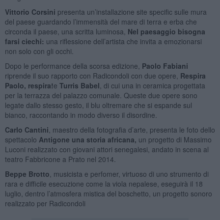
Vittorio Corsini
presenta un’installazione site specific sulle mura
del paese guardando l’immensità del mare di terra e erba che
circonda il paese, una scritta luminosa,
Nel paesaggio bisogna
farsi ciechi
:
una riflessione dell’artista che invita a emozionarsi
non solo con gli occhi.
Dopo le performance della scorsa edizione,
Paolo Fabiani
riprende il suo rapporto con Radicondoli con due opere,
Respira
Paolo, respira!
e
Turris Babel
, di cui una in ceramica progettata
per la terrazza del palazzo comunale. Queste due opere sono
legate dallo stesso gesto, il blu oltremare che si espande sul
bianco, raccontando in modo diverso il disordine.
Carlo Cantini
, maestro della fotografia d’arte, presenta le foto dello
spettacolo
Antigone una storia africana,
un progetto di Massimo
Luconi realizzato con giovani attori senegalesi, andato in scena al
teatro Fabbricone a Prato nel 2014.
Beppe Brotto
, musicista e perfomer, virtuoso di uno strumento di
rara e difficile esecuzione come la viola nepalese, eseguirà il 18
luglio, dentro l’atmosfera mistica del boschetto, un progetto sonoro
realizzato per Radicondoli