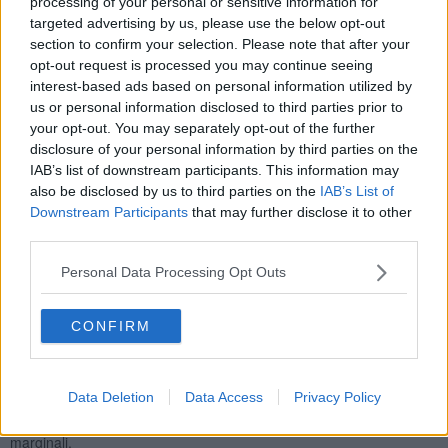
processing of your personal or sensitive information for
Paesaggi contemporanei
è un progetto nato per valorizzare
targeted advertising by us, please use the below opt-out
attraverso l’intervento artistico alcuni luoghi del borgo che si
section to confirm your selection. Please note that after your
affaccia sulle colline metallifere del senese, per farli rivivere.
Ed è
opt-out request is processed you may continue seeing
anche occasione p
er acquisire nel tempo una collezione
interest-based ads based on personal information utilized by
permanente che si disloca per le vie e i luoghi del
us or personal information disclosed to third parties prior to
borgo.
Iniziata nel 2021 con le opere
di Antonello Ghezzi
your opt-out. You may separately opt-out of the further
“vedere me in te”
(Ex lavatori) e Moussa Traore
“Preghiera”
disclosure of your personal information by third parties on the
(Agriturismo Le Cantiere), proseguita con le opere "Catturare
IAB’s list of downstream participants. This information may
il Riflesso"
realizzate con i tre segni
"simbolo" di Franco Ionda
-
chiodi stelle teste – (centro storico) e l'installazione
"Abbraccio" di
also be disclosed by us to third parties on the
IAB’s List of
Giuseppina Giordano (Ex Ospedale).
Per questa terza edizione
Downstream Participants
that may further disclose it to other
saranno acquisite opere di Vittorio Corsini, Paolo Fabiani e Luca
third parties.
Gilli.
Personal Data Processing Opt Outs
Arte e natura: il senso della meraviglia
è il titolo della mostra che
propone una selezione di fotografie inedite del progetto realizzato
da L
uca Gilli
durante la sua residenza artistica a Radicondoli. Il
CONFIRM
gesto fotografico di Gilli rivela occhi spalancati, da mente e
fantasia, sul confine tra visibile e invisibile, tra natura e artificio. Il
suo è uno sguardo, per così dire, “fuori campo”, attento a ogni tipo
Data Deletion
Data Access
Privacy Policy
di dettaglio e situazione, che fa della semplicità la sua forza e si
lascia sedurre e trasportare soprattutto dalle cose ordinarie,
marginali.