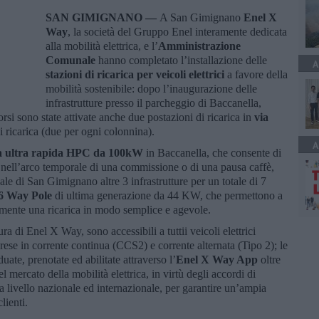
SAN GIMIGNANO —
A San Gimignano
Enel X
Way
, la società del Gruppo Enel interamente dedicata
alla mobilità elettrica, e l’
Amministrazione
Comunale
hanno completato l’installazione delle
A
stazioni di ricarica per veicoli elettrici
a favore della
mobilità sostenibile: dopo l’inaugurazione delle
infrastrutture presso il parcheggio di Baccanella,
si sono state attivate anche due postazioni di ricarica in
via
 di ricarica (due per ogni colonnina).
A
a
ultra rapida HPC da 100kW
in Baccanella, che consente di
 nell’arco temporale di una commissione o di una pausa caffè,
ale di San Gimignano altre 3 infrastrutture per un totale di 7
6 Way Pole
di ultima generazione da 44 KW, che permettono a
neamente una ricarica in modo semplice e agevole.
ra di Enel X Way, sono accessibili a tuttii veicoli elettrici
prese in corrente continua (CCS2) e corrente alternata (Tipo 2); le
uate, prenotate ed abilitate attraverso l’
Enel X Way App
oltre
 mercato della mobilità elettrica, in virtù degli accordi di
a livello nazionale ed internazionale, per garantire un’ampia
clienti.