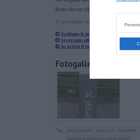
Downstream 
Basta cliccare
QUI
Ti potrebbe interessare anche:
Persona
Scattano le multe contro l'abbandono d
Si cercano gli sponsor per le luminarie
In arrivo il bonus idrico per le famigl
Fotogallery
Tag
san gimignano
enel x way
baccanella
stazione di ricarica per veicoli elettrici