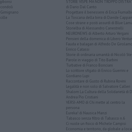
gibonsi
STORIE VISPE MA NON TROPPO DISTR
icondoli
di Dario Dal Canto
 Gimignano
Progettare il benessere di Erica Fiumalbi
cille
La Toscana della birra di Davide Cappan
Cose strane e posti assurdi di Blue Lam
Storielba di Alessandro Canestrelli
NEURONEWS di Alberto Arturo Vergani
Pensieri della domenica di Libero Ventur
Fauda e balagan di Alfredo De Girolam
Enrico Catassi
Storie di ordinaria umanità di Nicolò Ste
Parole in viaggio di Tito Barbini
Turbative di Franco Bonciani
Lo scrittore sfigato di Enrico Guerrini e
Gordiano Lupi
Raccontare di Gusto di Rubina Rovini
Legalità e non solo di Salvatore Calleri
Shalom La Cultura della Solidarietà di 
Andrea Pio Cristiani
VERSI-AMO di Chi mette al centro la
persona
Eureka! di Nausica Manzi
Tabasco senza filtro di Tabasco n.6
Ci vuole un fisico di Michele Campisi
Economia e territorio, da globale a loca