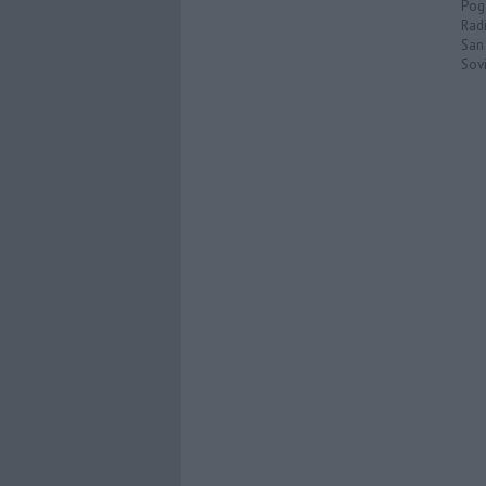
Pog
Rad
San
Sovi