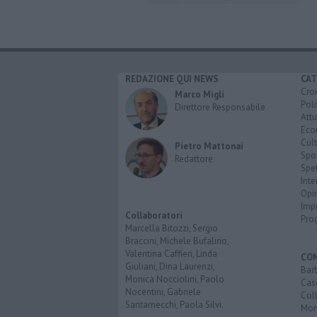
REDAZIONE QUI NEWS
CAT
Cro
Marco Migli
Poli
Direttore Responsabile
Attu
Eco
Cult
Pietro Mattonai
Spo
Redattore
Spet
Inte
Opi
Imp
Collaboratori
Pro
Marcella Bitozzi, Sergio
Braccini, Michele Bufalino,
Valentina Caffieri, Linda
CO
Giuliani, Dina Laurenzi,
Bar
Monica Nocciolini, Paolo
Cas
Nocentini, Gabriele
Coll
Santarnecchi, Paola Silvi.
Mon