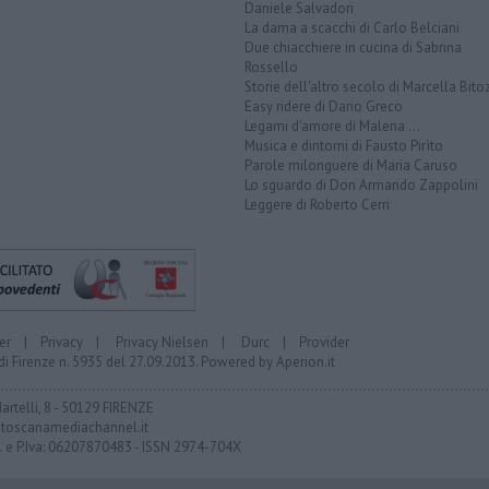
Daniele Salvadori
La dama a scacchi di Carlo Belciani
Due chiacchiere in cucina di Sabrina
Rossello
Storie dell'altro secolo di Marcella Bito
Easy ridere di Dario Greco
Legami d'amore di Malena ...
Musica e dintorni di Fausto Pirìto
Parole milonguere di Maria Caruso
Lo sguardo di Don Armando Zappolini
Leggere di Roberto Cerri
er
|
Privacy
|
Privacy Nielsen
|
Durc
|
Provider
di Firenze n. 5935 del 27.09.2013. Powered by
Aperion.it
Martelli, 8 - 50129 FIRENZE
toscanamediachannel.it
F. e P.Iva: 06207870483 - ISSN 2974-704X