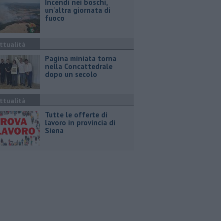
Incendi nei boschi,
un'altra giornata di
fuoco
ttualità
Pagina miniata torna
nella Concattedrale
dopo un secolo
ttualità
​Tutte le offerte di
lavoro in provincia di
Siena