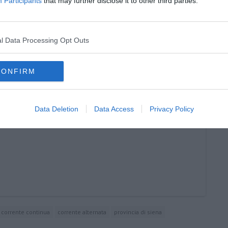
Participants
that may further disclose it to other third parties.
l Data Processing Opt Outs
i rifiuti
 natalizie
CONFIRM
ie
Data Deletion
Data Access
Privacy Policy
corrente continua
corrente alternata
provincia di siena