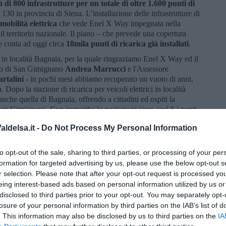
 di 800 infrastrutture per un totale di oltre 1.600 punti di
a 130 in provincia di Siena. L’installazione delle infrastrutture di
mobilità elettrica
che vede Enel X Way impegnata nella
o il territorio nazionale. Il piano – che prevede una copertura
a e conta ad oggi circa
18mila punti di ricarica già installati
.
 in località Bagnaia, per la quale ringraziamo Enel X Way ed il
aco di San Gimignano
Andrea Marrucci
e l'Assessore
rtalini
- in pochi mesi abbiamo recuperato un vuoto di anni,
 Dopo la stazione di ricarica per veicoli elettrici in località
anche quella di Bagnaia, offrendo a cittadini ed ospiti la
 a San Gimignano. Con entrambe le postazioni sono così 6 i punti
nto di ricarica 'fast' a 100 kW. Il lavoro di innovazione ed
ldelsa.it -
Do Not Process My Personal Information
ne energetica anche nel settore della mobilità proseguirà su tutto
a ha già individuato i punti dove collocare altre postazioni ed è
vendo manifestazioni di interesse”.
to opt-out of the sale, sharing to third parties, or processing of your per
formation for targeted advertising by us, please use the below opt-out s
r selection. Please note that after your opt-out request is processed y
eing interest-based ads based on personal information utilized by us or
disclosed to third parties prior to your opt-out. You may separately opt-
losure of your personal information by third parties on the IAB’s list of
oscana iscriviti alla
Newsletter QUInews - ToscanaMedia.
. This information may also be disclosed by us to third parties on the
IA
amente nella tua casella di posta.