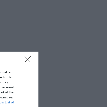
sonal or
ection to
ou may
 personal
out of the
 downstream
B’s List of