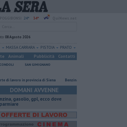
24°
34°
POGGIBONSI
QuiNews.net
ato
08 Agosto 2026
O
MASSA CARRARA
PISTOIA
PRATO
ste
Animali
Pubblicità
Contatti
CONDOLI
SAN GIMIGNANO
voro in provincia di Siena
​Benzina, gasolio, gpl, ecco dove risparmiare
DOMANI AVVENNE
enzina, gasolio, gpl, ecco dove
sparmiare