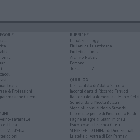
EGORIE
RUBRICHE
naca
Le notizie di oggi
tica
Più Letti della settimana
alità
Più Letti del mese
nomia
Archivio Notizie
ura
Persone
rt
Toscani in TV
tacoli
rviste
QUI BLOG
nion Leader
Disincantato di Adolfo Santoro
rese & Professioni
Incontri d'arte di Riccardo Ferrucci
grammazione Cinema
Racconti della domenica di Marco Celat
Sorridendo di Nicola Belcari
Vignaioli e vini di Nadio Stronchi
MUNI
Le pregiate penne di Pierantonio Pardi
berino-Tavarnelle
Pagine allegre di Gianni Micheli
ole d'Elsa
Psico-cose di Federica Giusti
e di Val d'Elsa
VI PRESENTO I MIEI... di Dino Fiumalbi
teriggioni
Le stelle di Astrea di Edit Permay