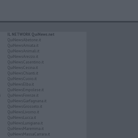
IL NETWORK QuiNews.net
QuiNewsAbetone.it
QuiNewsAmiata.it
QuiNewsAnimali.it
QuiNewsArezzo.it
QuiNewsCasentino.it
QuiNewsCecina.it
QuiNewsChianti.it
QuiNewsCuoio.it
QuiNewsElba.it
QuiNewsEmpolese.it
i
QuiNewsFirenze.it
QuiNewsGarfagnana.it
QuiNewsGrosseto.it
QuiNewsLivorno.it
QuiNewsLucca.it
QuiNewsLunigiana.it
QuiNewsMaremma.it
QuiNewsMassaCarrara.it