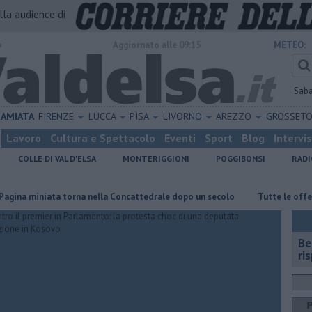
alla audience di
o
Aggiornato alle 09:15
METEO:
Sab
AMIATA
FIRENZE
LUCCA
PISA
LIVORNO
AREZZO
GROSSET
Lavoro
Cultura e Spettacolo
Eventi
Sport
Blog
Intervi
COLLE DI VAL D'ELSA
MONTERIGGIONI
POGGIBONSI
RADI
niata torna nella Concattedrale dopo un secolo
​Tutte le offerte di la
​B
ri