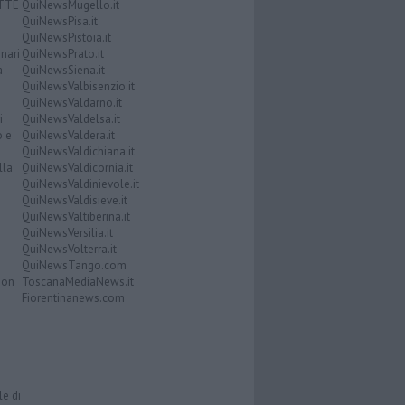
ATTE
QuiNewsMugello.it
QuiNewsPisa.it
QuiNewsPistoia.it
nari
QuiNewsPrato.it
a
QuiNewsSiena.it
QuiNewsValbisenzio.it
QuiNewsValdarno.it
i
QuiNewsValdelsa.it
o e
QuiNewsValdera.it
QuiNewsValdichiana.it
lla
QuiNewsValdicornia.it
QuiNewsValdinievole.it
QuiNewsValdisieve.it
QuiNewsValtiberina.it
QuiNewsVersilia.it
QuiNewsVolterra.it
QuiNewsTango.com
Don
ToscanaMediaNews.it
Fiorentinanews.com
le di