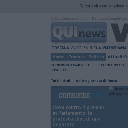
Questo sito contribuisce 
QUI
quotidiano online.
Percorso semplificat
TOSCANA
VALDELSA
SIENA
VALDICHIANA
Home
Cronaca
Politica
Attualità
BARBERINO-TAVARNELLE
CASOLE D'ELSA
SOVICILLE
risparmiare
Incendi nei boschi, un'altra giornata di fuoco
Tutti i titoli:
Pagina mi
Uova contro il premier
in Parlamento: la
protesta choc di una
deputata