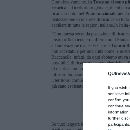
Complessivamente,
in Toscana ci sono più
ricarica
sul territorio regionale, di cui circ
ricarica rientra nel
Piano nazionale per la 
realizzazione di una rete di ricarica su tutt
capillare in tutte le regioni italiane.In Itali
"Con questa seconda postazione di ricarica
nostro ufficio tecnico - affermano il Sind
all'innovazione e ai servizi a rete
Gianni Ba
non accettabile per una Città come la nostra.
Baccanella, infatti, da oggi abbiamo attiva 
possibilità di ricaricare le auto elettriche
di ricarica con potenza fino a 44 kW e un pu
QUInewsVa
infrastrutturazione per favorire la transizio
il territorio comunale, per il quale la Giunt
già stato espletato un Avviso pubblico rice
If you wish 
sensitive in
confirm you
continue se
information 
further disc
Se vuoi leggere le notizie principali della T
participants
Arriva gratis tutti i giorni alle 20:00 dirett