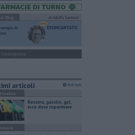
ui Blog
di Adolfo Santoro
DISINCANTATO
esempio di
ismo
Condoglianze
imi articoli
Vedi tutti
ttualità
​Benzina, gasolio, gpl,
ecco dove risparmiare
ronaca