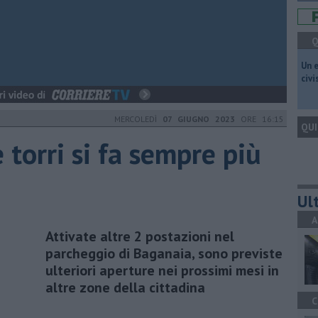
Q
​Un 
civ
MERCOLEDÌ
07 GIUGNO 2023
ORE 16:15
QUI
e torri si fa sempre più
Ult
A
Attivate altre 2 postazioni nel
parcheggio di Baganaia, sono previste
ulteriori aperture nei prossimi mesi in
altre zone della cittadina
C