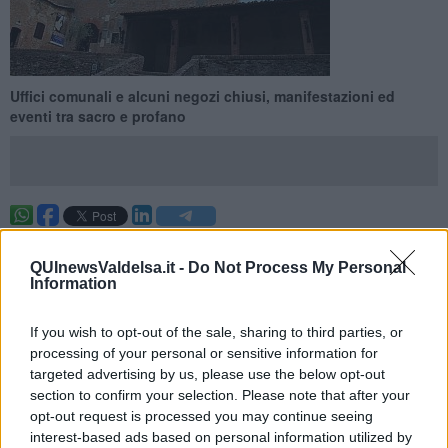
Uffici comunali e alcuni negozi chiusi, manifestazioni ed
eventi tra sacro e profano
CERTALDO —
Ancora due giorni e la città si fermerà. Giovedì 3
luglio, in occasione della ricorrenza di San Tommaso Apostolo,
QUInewsValdelsa.it -
Do Not Process My Personal
Santo Patrono di Certaldo, gli uffici comunali resteranno chiusi tutto
Information
il giorno. Saranno comunque garantiti, ai sensi del decreto
legislativo 267/2000, i seguenti servizi essenziali: servizio stato
If you wish to opt-out of the sale, sharing to third parties, or
civile (solo per redazione atti di morte) tel.0571/661206 fax 661227;
processing of your personal or sensitive information for
servizio cimiteriale tel.0571/661217; servizio pronto intervento
targeted advertising by us, please use the below opt-out
tel.0571/661255-661256; servizio polizia municipale tel.
section to confirm your selection. Please note that after your
0571/668547.
opt-out request is processed you may continue seeing
Per quanto riguarda invece le attività commerciali del territorio, il
interest-based ads based on personal information utilized by