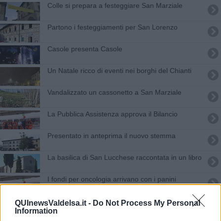
Colle si prepara a festeggiare San Marziale
Partono i festeggiamenti per San Lorenzo
Casole presenta Casole
Un Natale ricco di eventi nei borghi del Chianti
Vandalizzato un cassonetto a San Marziale
La Pubblica Assistenza approva il Bilancio
Presentato in anteprima il nuovo stemma
La basilica di San Lucchese raccontata in un libro
I fondi per oncologia arrivano con i panini
Scuola verso la prima campanella, tutto il
QUInewsValdelsa.it -
Do Not Process My Personal
calendario 2024-2025
Information