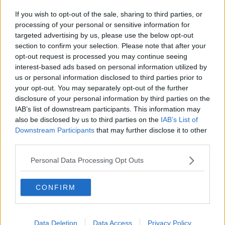
Patrono, navette per San Lucchese
If you wish to opt-out of the sale, sharing to third parties, or
Santo Patrono, Vigili Urbani in sciopero
processing of your personal or sensitive information for
targeted advertising by us, please use the below opt-out
section to confirm your selection. Please note that after your
La polizia riceve la visita dei bambini dell'asilo
opt-out request is processed you may continue seeing
interest-based ads based on personal information utilized by
"Niente stadio senza risarcimento dei tifosi"
us or personal information disclosed to third parties prior to
your opt-out. You may separately opt-out of the further
I Leoni ripartono dai poggibonsesi
disclosure of your personal information by third parties on the
IAB’s list of downstream participants. This information may
La città celebra il suo patrono, è San Gimignano
also be disclosed by us to third parties on the
IAB’s List of
Downstream Participants
that may further disclose it to other
Pianigiani: "Arbitri, non sono più convinto della
third parties.
buonafede: ci saranno delle conseguenze"
Radicondoli in festa per San Giovanni
Personal Data Processing Opt Outs
San Lucchese è Chiesa Giubilare
CONFIRM
Riapre la Fortezza, cambia la circolazione
Data Deletion
Data Access
Privacy Policy
Multa in arrivo, Pianigiani cosa farà?