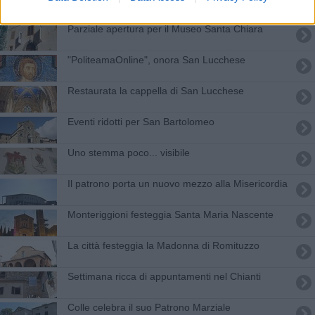
Parziale apertura per il Museo Santa Chiara
"PoliteamaOnline", onora San Lucchese
Restaurata la cappella di San Lucchese
Eventi ridotti per San Bartolomeo
Uno stemma poco... visibile
Il patrono porta un nuovo mezzo alla Misericordia
Monteriggioni festeggia Santa Maria Nascente
La città festeggia la Madonna di Romituzzo
Settimana ricca di appuntamenti nel Chianti
Colle celebra il suo Patrono Marziale