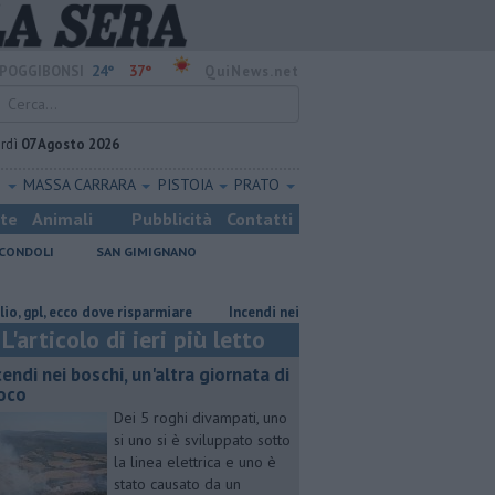
24°
37°
POGGIBONSI
QuiNews.net
rdì
07 Agosto 2026
O
MASSA CARRARA
PISTOIA
PRATO
ste
Animali
Pubblicità
Contatti
CONDOLI
SAN GIMIGNANO
ecco dove risparmiare
Incendi nei boschi, un'altra giornata di fuoco
L'articolo di ieri più letto
cendi nei boschi, un'altra giornata di
oco
Dei 5 roghi divampati, uno
si uno si è sviluppato sotto
la linea elettrica e uno è
stato causato da un