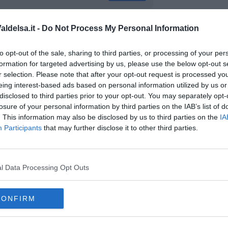
ldelsa.it -
Do Not Process My Personal Information
oscana iscriviti alla
Newsletter QUInews - ToscanaMedia.
amente nella tua casella di posta.
to opt-out of the sale, sharing to third parties, or processing of your per
formation for targeted advertising by us, please use the below opt-out s
r selection. Please note that after your opt-out request is processed y
eing interest-based ads based on personal information utilized by us or
disclosed to third parties prior to your opt-out. You may separately opt-
Torre
losure of your personal information by third parties on the IAB’s list of
enzo
. This information may also be disclosed by us to third parties on the
IA
e
Participants
that may further disclose it to other third parties.
l Data Processing Opt Outs
CONFIRM