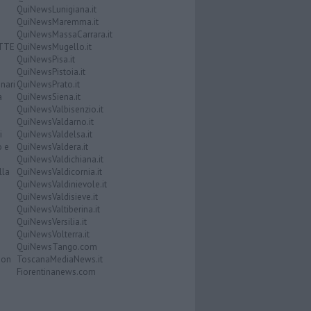
QuiNewsLunigiana.it
QuiNewsMaremma.it
QuiNewsMassaCarrara.it
ATTE
QuiNewsMugello.it
QuiNewsPisa.it
QuiNewsPistoia.it
nari
QuiNewsPrato.it
a
QuiNewsSiena.it
QuiNewsValbisenzio.it
QuiNewsValdarno.it
i
QuiNewsValdelsa.it
o e
QuiNewsValdera.it
QuiNewsValdichiana.it
lla
QuiNewsValdicornia.it
QuiNewsValdinievole.it
QuiNewsValdisieve.it
QuiNewsValtiberina.it
QuiNewsVersilia.it
QuiNewsVolterra.it
QuiNewsTango.com
Don
ToscanaMediaNews.it
Fiorentinanews.com