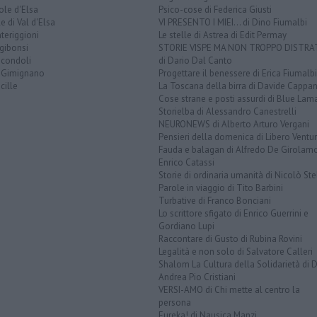
ole d'Elsa
Psico-cose di Federica Giusti
e di Val d'Elsa
VI PRESENTO I MIEI... di Dino Fiumalbi
teriggioni
Le stelle di Astrea di Edit Permay
gibonsi
STORIE VISPE MA NON TROPPO DISTR
icondoli
di Dario Dal Canto
 Gimignano
Progettare il benessere di Erica Fiumalbi
cille
La Toscana della birra di Davide Cappan
Cose strane e posti assurdi di Blue Lam
Storielba di Alessandro Canestrelli
NEURONEWS di Alberto Arturo Vergani
Pensieri della domenica di Libero Ventur
Fauda e balagan di Alfredo De Girolam
Enrico Catassi
Storie di ordinaria umanità di Nicolò Ste
Parole in viaggio di Tito Barbini
Turbative di Franco Bonciani
Lo scrittore sfigato di Enrico Guerrini e
Gordiano Lupi
Raccontare di Gusto di Rubina Rovini
Legalità e non solo di Salvatore Calleri
Shalom La Cultura della Solidarietà di 
Andrea Pio Cristiani
VERSI-AMO di Chi mette al centro la
persona
Eureka! di Nausica Manzi