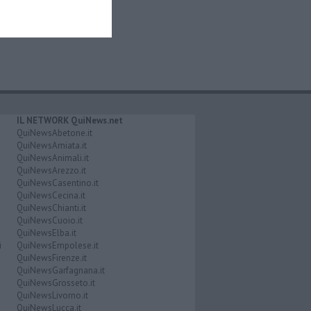
IL NETWORK QuiNews.net
QuiNewsAbetone.it
QuiNewsAmiata.it
QuiNewsAnimali.it
QuiNewsArezzo.it
QuiNewsCasentino.it
QuiNewsCecina.it
QuiNewsChianti.it
QuiNewsCuoio.it
QuiNewsElba.it
i
QuiNewsEmpolese.it
QuiNewsFirenze.it
QuiNewsGarfagnana.it
QuiNewsGrosseto.it
QuiNewsLivorno.it
QuiNewsLucca.it