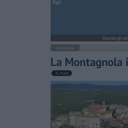
figli
Attualità
La Montagnola in