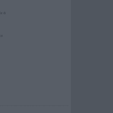
le di
zzi