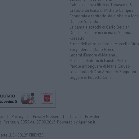
Tabasco senza filtro di Tabasco n.6
Ci vuole un fisico di Michele Campisi
Economia e territorio, da globale a loca
Daniele Salvadori
La dama a scacchi di Carlo Belciani
Due chiacchiere in cucina di Sabrina
Rossello
Storie dell'altro secolo di Marcella Bito
Easy ridere di Dario Greco
Legami d'amore di Malena ...
Musica e dintorni di Fausto Pirìto
Parole milonguere di Maria Caruso
Lo sguardo di Don Armando Zappolini
Leggere di Roberto Cerri
er
|
Privacy
|
Privacy Nielsen
|
Durc
|
Provider
di Firenze n. 5935 del 27.09.2013. Powered by
Aperion.it
Martelli, 8 - 50129 FIRENZE