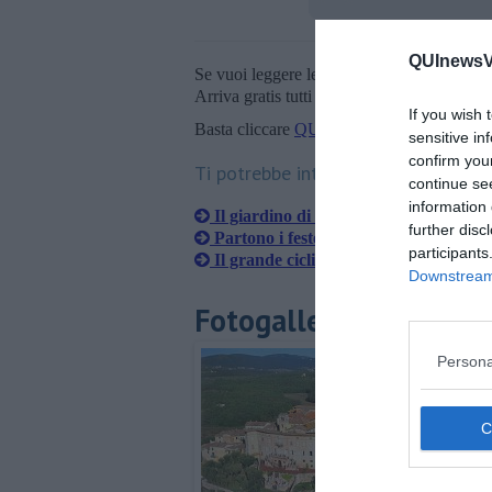
QUInewsVa
Se vuoi leggere le notizie principali della T
Arriva gratis tutti i giorni alle 20:00 dirett
If you wish 
Basta cliccare
QUI
sensitive in
confirm you
Ti potrebbe interessare anche:
continue se
information 
Il giardino di bimbi sarà intitolato a 
further disc
Partono i festeggiamenti per San Lor
participants
Il grande ciclismo torna in Valdimers
Downstream 
Fotogallery
Persona