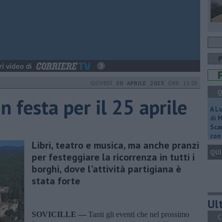
GIOVEDÌ
20 APRILE 2023
ORE 11:05
Q
 festa per il 25 aprile
A L
di 
Scar
con 
Libri, teatro e musica, ma anche pranzi
QUI
per festeggiare la ricorrenza in tutti i
borghi, dove l'attività partigiana è
stata forte
Ult
SOVICILLE —
Tanti gli eventi che nel prossimo
C