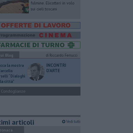
fulmine. Elicotteri in volo
sui cieli toscani
ui Blog
di Riccardo Ferrucci
INCONTRI
ucca la mostra
D'ARTE
Marcello
selli “Dialoghi
la città"
Condoglianze
imi articoli
Vedi tutti
ronaca