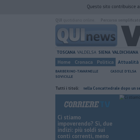
Questo sito contribuisce 
QUI
quotidiano online.
Percorso semplificat
TOSCANA
VALDELSA
SIENA
VALDICHIANA
Home
Cronaca
Politica
Attualità
BARBERINO-TAVARNELLE
CASOLE D'ELSA
SOVICILLE
di fuoco
Pagina miniata torna nella Concattedrale dopo un secolo
Tutti i titoli:
Ci stiamo
impoverendo? Sì, due
indizi: più soldi sui
conti correnti, meno