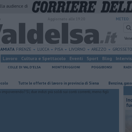
alla audience di
o
Aggiornato alle 19:20
METEO:
Vene
AMIATA
FIRENZE
LUCCA
PISA
LIVORNO
AREZZO
GROSSET
Lavoro
Cultura e Spettacolo
Eventi
Sport
Blog
Intervi
COLLE DI VAL D'ELSA
MONTERIGGIONI
POGGIBONSI
RADI
​Tutte le offerte di lavoro in provincia di Siena
​Benzina, gasolio, gpl, 
In
fu