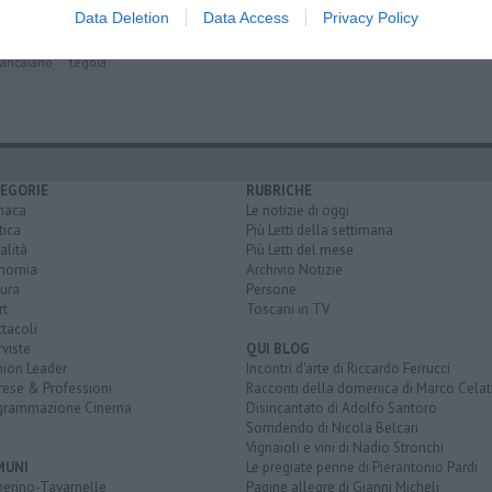
Data Deletion
Data Access
Privacy Policy
ancaiano
tegoia
EGORIE
RUBRICHE
naca
Le notizie di oggi
tica
Più Letti della settimana
alità
Più Letti del mese
nomia
Archivio Notizie
ura
Persone
rt
Toscani in TV
tacoli
rviste
QUI BLOG
nion Leader
Incontri d'arte di Riccardo Ferrucci
rese & Professioni
Racconti della domenica di Marco Celat
grammazione Cinema
Disincantato di Adolfo Santoro
Sorridendo di Nicola Belcari
Vignaioli e vini di Nadio Stronchi
MUNI
Le pregiate penne di Pierantonio Pardi
berino-Tavarnelle
Pagine allegre di Gianni Micheli