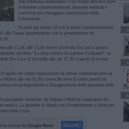
fine settimana animeranno i vari borghi dell'area dove
si terranno commemorazioni, momenti musicali e
conviviali per festeggiare l'anniversario della
Liberazione.
Si parte già sabato 22 con le prime commemorazioni
A
e 21 alla Tinaia appuntamento con la presentazione de
re 21.
lle 11,30, alle 13,30 ritrovo al circolo Arci per il pranzo
tazione del libro "La triste rubrica di Gabriele Cortonesi", la
o dells Pro Loco di Sovicille alle ore 17,30. Lunedì 24 evento
A
.
 25 aprile che vedrà l'apposizione di corone commemorative ai
 Molli e alle ore 11,30 a Sovicille dove il corteo partirò da
anza con la deposizione e l'inaugurazione delle panchine della
A
 passeggiate resistente da Tegoia a Molli in compagnia dei
n musica. La giornata si chiude con il trasferimento a Siena per
rdini della Lizza.