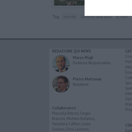
Tag
sovicille
bandiera della pace
le volte
REDAZIONE QUI NEWS
CAT
Cro
Marco Migli
Poli
Direttore Responsabile
Attu
Eco
Cult
Pietro Mattonai
Spo
Redattore
Spet
Inte
Opi
Imp
Collaboratori
Pro
Marcella Bitozzi, Sergio
Braccini, Michele Bufalino,
Valentina Caffieri, Linda
CO
Giuliani, Dina Laurenzi,
Bar