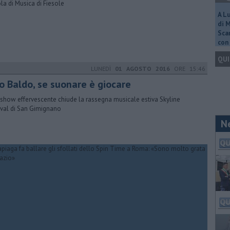
la di Musica di Fiesole
A L
di 
Scar
con 
QUI
LUNEDÌ
01 AGOSTO 2016
ORE 15:46
o Baldo, se suonare è giocare
show effervescente chiude la rassegna musicale estiva Skyline
ival di San Gimignano
N