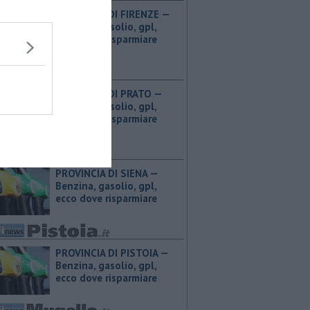
PROVINCIA DI FIRENZE — ​
Benzina, gasolio, gpl,
ecco dove risparmiare
PROVINCIA DI PRATO — ​
Benzina, gasolio, gpl,
ecco dove risparmiare
PROVINCIA DI SIENA — ​
Benzina, gasolio, gpl,
ecco dove risparmiare
PROVINCIA DI PISTOIA — ​
Benzina, gasolio, gpl,
ecco dove risparmiare