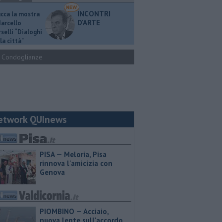
INCONTRI
ucca la mostra
D'ARTE
Marcello
selli “Dialoghi
la città"
Condoglianze
etwork QUInews
PISA — Meloria, Pisa
rinnova l'amicizia con
Genova
PIOMBINO — Acciaio,
nuova lente sull'accordo