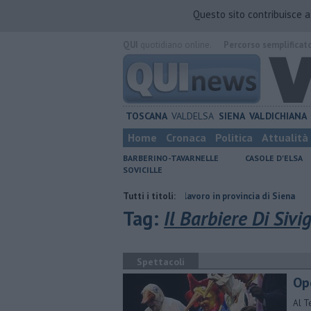
Questo sito contribuisce 
QUI
quotidiano online.
Percorso semplificat
TOSCANA
VALDELSA
SIENA
VALDICHIANA
Home
Cronaca
Politica
Attualità
BARBERINO-TAVARNELLE
CASOLE D'ELSA
SOVICILLE
secolo
​Tutte le offerte di lavoro in provincia di Siena
Tutti i titoli:
​Benzina, ga
Tag:
Il Barbiere Di Sivig
Spettacoli
Ope
Al T