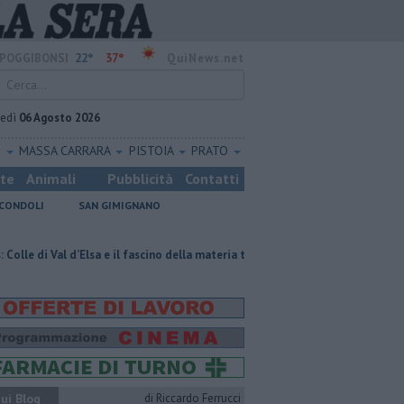
22°
37°
POGGIBONSI
QuiNews.net
vedì
06 Agosto 2026
O
MASSA CARRARA
PISTOIA
PRATO
ste
Animali
Pubblicità
Contatti
CONDOLI
SAN GIMIGNANO
 d’Elsa e il fascino della materia trasparente
Pagina miniata torna nella
ui Blog
di Riccardo Ferrucci