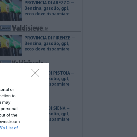
PROVINCIA DI AREZZO — ​
Benzina, gasolio, gpl,
ecco dove risparmiare
PROVINCIA DI FIRENZE — ​
Benzina, gasolio, gpl,
ecco dove risparmiare
PROVINCIA DI PISTOIA — ​
Benzina, gasolio, gpl,
ecco dove risparmiare
sonal or
ection to
ou may
PROVINCIA DI SIENA — ​
 personal
Benzina, gasolio, gpl,
out of the
ecco dove risparmiare
 downstream
B’s List of