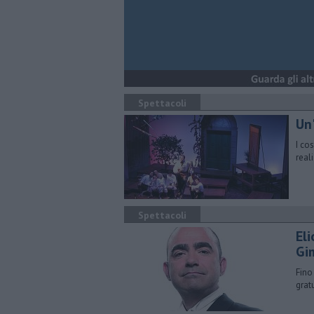
Spettacoli
Un'
I co
real
Spettacoli
Eli
Gi
Fino
grat