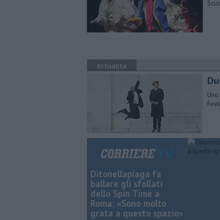
Scuo
Attualità
Du
Uno 
Fest
Ditonellapiaga fa
ballare gli sfollati
dello Spin Time a
Roma: «Sono molto
grata a questo spazio»