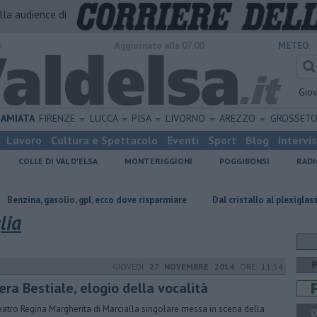
alla audience di
o
Aggiornato alle 07:00
METEO:
Gio
AMIATA
FIRENZE
LUCCA
PISA
LIVORNO
AREZZO
GROSSET
Lavoro
Cultura e Spettacolo
Eventi
Sport
Blog
Intervi
COLLE DI VAL D'ELSA
MONTERIGGIONI
POGGIBONSI
RADI
solio, gpl, ecco dove risparmiare
Dal cristallo al plexiglass: Colle di Val
lia
GIOVEDÌ
27 NOVEMBRE 2014
ORE 11:54
ra Bestiale, elogio della vocalità
eatro Regina Margherita di Marcialla singolare messa in scena della
Q