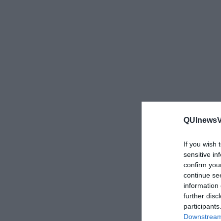
QUInewsVa
If you wish 
sensitive in
confirm you
continue se
information 
further disc
participants
Downstream 